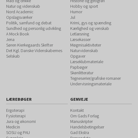
Mad og drikke
Historie og geografi
Natur og videnskab
Hobby og sport
Nord Academic
Humor
Opslagsværker
Jul
Politik, samfund og debat
Krimi, gys og spænding
Sundhed og personlig udvikling
Kærlighed og venskab
A Mock Book
Letlæsning
Jena
Læsekasser
Søren Kierkegaards Skrifter
Møgmisaktiviteter
Det Kgl. Danske Videnskabernes
Naturvidenskab
Selskab
Opgaver
Læseklubmateriale
Papbøger
Skønlitteratur
Tegneserier/grafiske romaner
Undervisningsmateriale
LÆREBØGER
GENVEJE
Ergoterapi
Kontakt
Fysioterapi
Om Gads Forlag
Jura og økonomi
Manuskripter
Medicin
Handelsbetingelser
SOSU og PAU
Gad Ekstra