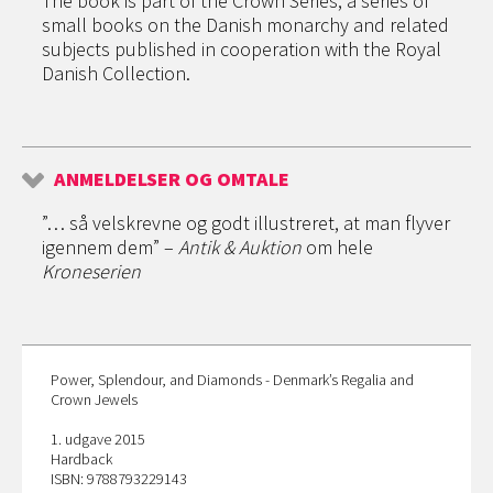
The book is part of the Crown Series, a series of
small books on the Danish monarchy and related
subjects published in cooperation with the Royal
Danish Collection.
ANMELDELSER OG OMTALE
”… så velskrevne og godt illustreret, at man flyver
igennem dem” –
Antik & Auktion
om hele
Kroneserien
Power, Splendour, and Diamonds - Denmark’s Regalia and
Crown Jewels
1. udgave 2015
Hardback
ISBN: 9788793229143