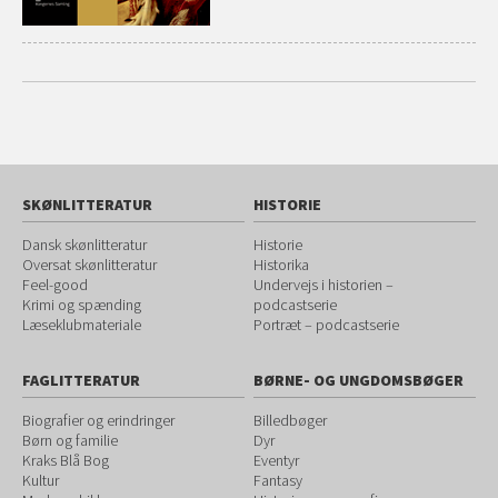
SKØNLITTERATUR
HISTORIE
Dansk skønlitteratur
Historie
Oversat skønlitteratur
Historika
Feel-good
Undervejs i historien –
Krimi og spænding
podcastserie
Læseklubmateriale
Portræt – podcastserie
FAGLITTERATUR
BØRNE- OG UNGDOMSBØGER
Biografier og erindringer
Billedbøger
Børn og familie
Dyr
Kraks Blå Bog
Eventyr
Kultur
Fantasy