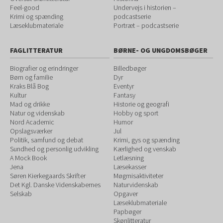
Feel-good
Undervejs i historien –
Krimi og spænding
podcastserie
Læseklubmateriale
Portræt – podcastserie
FAGLITTERATUR
BØRNE- OG UNGDOMSBØGER
Biografier og erindringer
Billedbøger
Børn og familie
Dyr
Kraks Blå Bog
Eventyr
Kultur
Fantasy
Mad og drikke
Historie og geografi
Natur og videnskab
Hobby og sport
Nord Academic
Humor
Opslagsværker
Jul
Politik, samfund og debat
Krimi, gys og spænding
Sundhed og personlig udvikling
Kærlighed og venskab
A Mock Book
Letlæsning
Jena
Læsekasser
Søren Kierkegaards Skrifter
Møgmisaktiviteter
Det Kgl. Danske Videnskabernes
Naturvidenskab
Selskab
Opgaver
Læseklubmateriale
Papbøger
Skønlitteratur