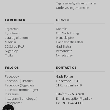
Tegneserier/grafiske romaner
Undervisningsmateriale
LÆREBØGER
GENVEJE
Ergoterapi
Kontakt
Fysioterapi
Om Gads Forlag
Jura og økonomi
Manuskripter
Medicin
Handelsbetingelser
SOSU og PAU
Gad Ekstra
Sygepleje
Persondata
Trojka
Nyhedsbrev
FØLG OS
KONTAKT OS
Facebook
Gads Forlag
Facebook (Historie
)
Fiolstræde 31-33
Facebook (Sygepleje)
1171
København K
Facebook(Børnebøger)
Instagram
Telefon:
77 66 60 00
Instagram(Børnebøger)
E-mail:
reception@gad.dk
Læseprøver
CVR-nr.: 36 42 43 11