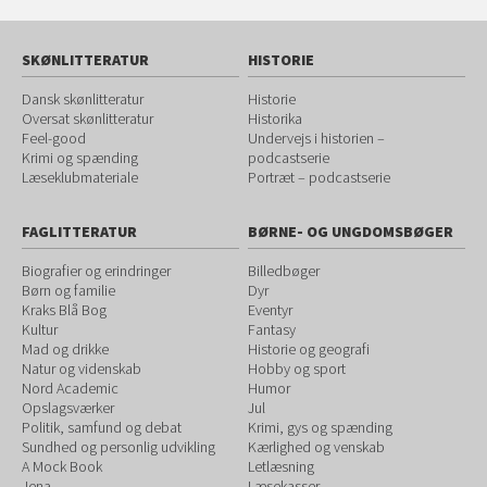
SKØNLITTERATUR
HISTORIE
Dansk skønlitteratur
Historie
Oversat skønlitteratur
Historika
Feel-good
Undervejs i historien –
Krimi og spænding
podcastserie
Læseklubmateriale
Portræt – podcastserie
FAGLITTERATUR
BØRNE- OG UNGDOMSBØGER
Biografier og erindringer
Billedbøger
Børn og familie
Dyr
Kraks Blå Bog
Eventyr
Kultur
Fantasy
Mad og drikke
Historie og geografi
Natur og videnskab
Hobby og sport
Nord Academic
Humor
Opslagsværker
Jul
Politik, samfund og debat
Krimi, gys og spænding
Sundhed og personlig udvikling
Kærlighed og venskab
A Mock Book
Letlæsning
Jena
Læsekasser