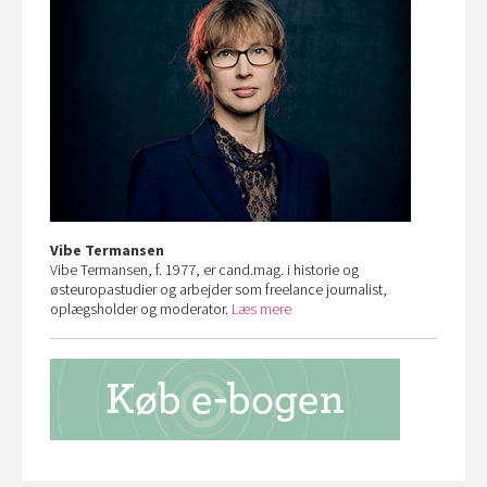
Vibe Termansen
Vibe Termansen, f. 1977, er cand.mag. i historie og
østeuropastudier og arbejder som freelance journalist,
oplægsholder og moderator.
Læs mere