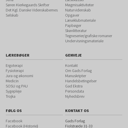
Søren Kierkegaards Skrifter
Møgmisaktiviteter
Det Kgl. Danske Videnskabernes
Naturvidenskab
Selskab
Opgaver
Læseklubmateriale
Papbøger
Skønlitteratur
Tegneserier/grafiske romaner
Undervisningsmateriale
LÆREBØGER
GENVEJE
Ergoterapi
Kontakt
Fysioterapi
Om Gads Forlag
Jura og økonomi
Manuskripter
Medicin
Handelsbetingelser
SOSU og PAU
Gad Ekstra
Sygepleje
Persondata
Trojka
Nyhedsbrev
FØLG OS
KONTAKT OS
Facebook
Gads Forlag
Facebook (Historie
)
Fiolstræde 31-33