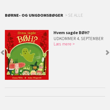
BØRNE- OG UNGDOMSBØGER
SE ALLE
Hvem sagde BØH?
g
UDKOMMER 4. SEPTEMBER
Læs mere
)