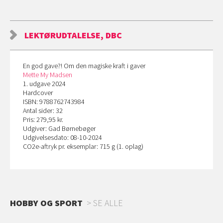
LEKTØRUDTALELSE, DBC
En god gave?! Om den magiske kraft i gaver
Mette My Madsen
1. udgave 2024
Hardcover
ISBN: 9788762743984
Antal sider: 32
Pris: 279,95 kr.
Udgiver: Gad Børnebøger
Udgivelsesdato: 08-10-2024
CO
2
e-aftryk pr. eksemplar: 715 g (1. oplag)
HOBBY OG SPORT
SE ALLE