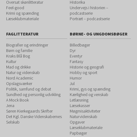
Oversat skønlitteratur
Historika
Feel-good
Undervejs i historien –
Krimi og spænding
podcastserie
Læseklubmateriale
Portræt – podcastserie
FAGLITTERATUR
BØRNE- OG UNGDOMSBØGER
Biografier og erindringer
Billedbøger
Børn og familie
Dyr
Kraks Blå Bog
Eventyr
Kultur
Fantasy
Mad og drikke
Historie og geografi
Natur og videnskab
Hobby og sport
Nord Academic
Humor
Opslagsværker
Jul
Politik, samfund og debat
Krimi, gys og spænding
Sundhed og personlig udvikling
Kærlighed og venskab
A Mock Book
Letlæsning
Jena
Læsekasser
Søren Kierkegaards Skrifter
Møgmisaktiviteter
Det Kgl. Danske Videnskabernes
Naturvidenskab
Selskab
Opgaver
Læseklubmateriale
Papbøger