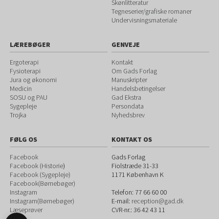
Skønlitteratur
Tegneserier/grafiske romaner
Undervisningsmateriale
LÆREBØGER
GENVEJE
Ergoterapi
Kontakt
Fysioterapi
Om Gads Forlag
Jura og økonomi
Manuskripter
Medicin
Handelsbetingelser
SOSU og PAU
Gad Ekstra
Sygepleje
Persondata
Trojka
Nyhedsbrev
FØLG OS
KONTAKT OS
Facebook
Gads Forlag
Facebook (Historie
)
Fiolstræde 31-33
Facebook (Sygepleje)
1171
København K
Facebook(Børnebøger)
Instagram
Telefon:
77 66 60 00
Instagram(Børnebøger)
E-mail:
reception@gad.dk
Læseprøver
CVR-nr.: 36 42 43 11