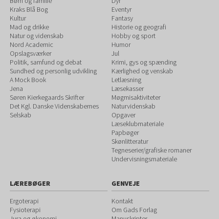
Børn og familie
Dyr
Kraks Blå Bog
Eventyr
Kultur
Fantasy
Mad og drikke
Historie og geografi
Natur og videnskab
Hobby og sport
Nord Academic
Humor
Opslagsværker
Jul
Politik, samfund og debat
Krimi, gys og spænding
Sundhed og personlig udvikling
Kærlighed og venskab
A Mock Book
Letlæsning
Jena
Læsekasser
Søren Kierkegaards Skrifter
Møgmisaktiviteter
Det Kgl. Danske Videnskabernes
Naturvidenskab
Selskab
Opgaver
Læseklubmateriale
Papbøger
Skønlitteratur
Tegneserier/grafiske romaner
Undervisningsmateriale
LÆREBØGER
GENVEJE
Ergoterapi
Kontakt
Fysioterapi
Om Gads Forlag
Jura og økonomi
Manuskripter