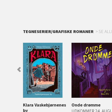
TEGNESERIER/GRAFISKE ROMANER
SE ALL
 langt liv
Klara Vaskebjørnenes
Onde drømme
by
 scener fra
UDKOMMER 24. AUG