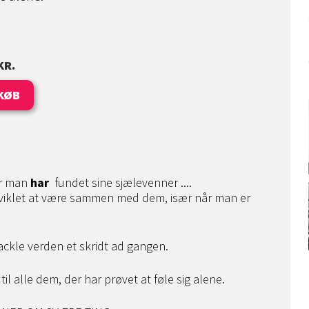
KR.
KØB
år man
har
fundet sine sjælevenner ....
indviklet at være sammen med dem, især når man er
tackle verden et skridt ad gangen.
til alle dem, der har prøvet at føle sig alene.