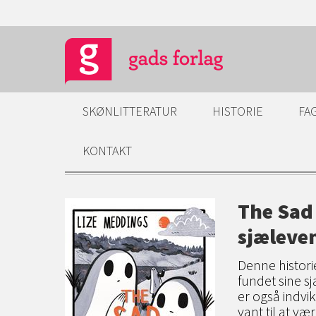
SKØNLITTERATUR
HISTORIE
FA
KONTAKT
The Sad 
sjæleve
Denne histori
fundet sine sj
er også indv
vant til at væ