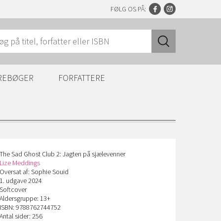
FØLG OS PÅ:
REBØGER
FORFATTERE
The Sad Ghost Club 2: Jagten på sjælevenner
Lize Meddings
Oversat af: Sophie Souid
1. udgave 2024
Softcover
Aldersgruppe: 13+
ISBN: 9788762744752
Antal sider: 256