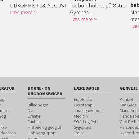
bab
UDKOMMER 18. AUGUST
fodboldholdet på Østre
Læs mere
Gymnasi...
Man
Læs mere
mege
Læs
ERATUR
BØRNE- OG
LÆREBØGER
GENVEJE
UNGDOMSBØGER
 og
Ergoterapi
Kontakt
r
Billedbøger
Fysioterapi
Om Gads F
milie
Dyr
Jura og økonomi
Manuskript
 Bog
Eventyr
Medicin
Handelsbet
Fantasy
SOSU og PAU
Gad Ekstra
ikke
Historie og geografi
Sygepleje
Persondat
videnskab
Hobby og sport
Trojka
Nyhedsbre
demic
Humor