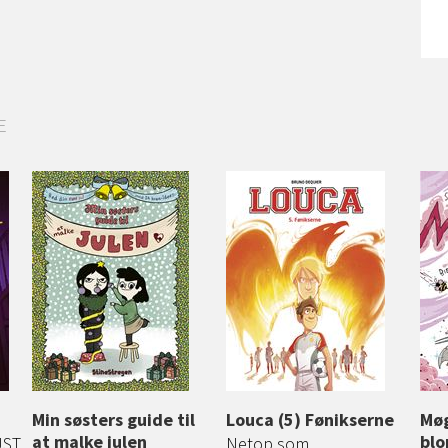
E
Min søsters guide til
Louca (5) Fønikserne
Møg
at malke julen
blo
UST
Netop som