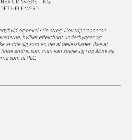
NNER OM SVÆRE TING.
 DET HELE VÆRD.
 sort/hvid og enkel i sin streg. Hovedpersonerne
vederne, hvilket effektfuldt underbygger og
e at føle sig som en del af fællesskabet. Ikke at
 finde andre, som man kan spejle sig i og åbne sig
erne som til PLC.