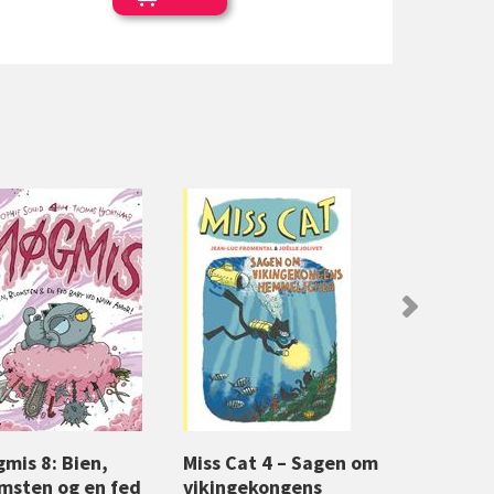
mis 8: Bien,
Miss Cat 4 – Sagen om
Krypto (8)
msten og en fed
vikingekongens
8. bind i Kr