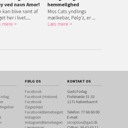
y ved navn Amor!
hemmelighed
som er en fa
 kan blive ramt af
Miss Cats yndlings
Læs mere
t her i livet....
mælkebar, Pølp’z, er ...
 mere
Læs mere
FØLG OS
KONTAKT OS
Facebook
Gads Forlag
orlag
Facebook (Historie
)
Fiolstræde 31-33
er
Facebook
1171
København K
ingelser
(Sygepleje)
Facebook(Børnebøger)
Telefon:
77 66 60 00
a
Instagram
E-mail:
v
Instagram(Børnebøger)
reception@gad.dk
Læseprøver
CVR-nr.: 36 42 43 11