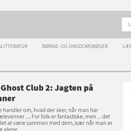
GLITTERATUR
BØRNE- OG UNGDOMSBØGER
LÆ
Ghost Club 2: Jagten på
nner
e handler om, hvad der sker, når man har
ælevenner .... For folk er fantastiske, men ... det
iklet at være sammen med dem, især når man er
re alene.