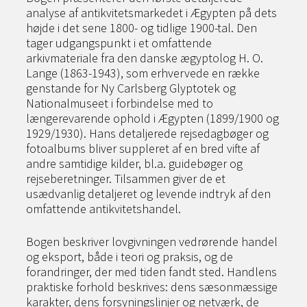
analyse af antikvitetsmarkedet i Ægypten på dets
højde i det sene 1800- og tidlige 1900-tal. Den
tager udgangspunkt i et omfattende
arkivmateriale fra den danske ægyptolog H. O.
Lange (1863-1943), som erhvervede en række
genstande for Ny Carlsberg Glyptotek og
Nationalmuseet i forbindelse med to
længerevarende ophold i Ægypten (1899/1900 og
1929/1930). Hans detaljerede rejsedagbøger og
fotoalbums bliver suppleret af en bred vifte af
andre samtidige kilder, bl.a. guidebøger og
rejseberetninger. Tilsammen giver de et
usædvanlig detaljeret og levende indtryk af den
omfattende antikvitetshandel.
Bogen beskriver lovgivningen vedrørende handel
og eksport, både i teori og praksis, og de
forandringer, der med tiden fandt sted. Handlens
praktiske forhold beskrives: dens sæsonmæssige
karakter, dens forsyningslinjer og netværk, de