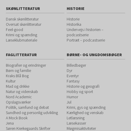
SKØNLITTERATUR
HISTORIE
Dansk skønlitteratur
Historie
Oversat skønlitteratur
Historika
Feel-good
Undervejs i historien –
Krimi og spænding
podcastserie
Læseklubmateriale
Portræt – podcastserie
FAGLITTERATUR
BØRNE- OG UNGDOMSBØGER
Biografier og erindringer
Billedbøger
Børn og familie
Dyr
Kraks Blå Bog
Eventyr
Kultur
Fantasy
Mad og drikke
Historie og geografi
Natur og videnskab
Hobby og sport
Nord Academic
Humor
Opslagsværker
Jul
Politik, samfund og debat
Krimi, gys og spænding
Sundhed og personlig udvikling
Kærlighed og venskab
A Mock Book
Letlæsning
Jena
Læsekasser
Søren Kierkegaards Skrifter
Møgmisaktiviteter