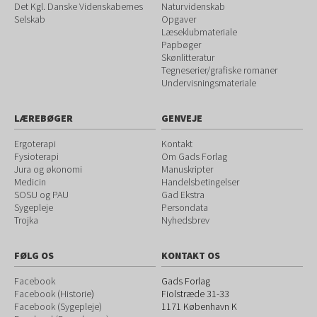
Det Kgl. Danske Videnskabernes
Naturvidenskab
Selskab
Opgaver
Læseklubmateriale
Papbøger
Skønlitteratur
Tegneserier/grafiske romaner
Undervisningsmateriale
LÆREBØGER
GENVEJE
Ergoterapi
Kontakt
Fysioterapi
Om Gads Forlag
Jura og økonomi
Manuskripter
Medicin
Handelsbetingelser
SOSU og PAU
Gad Ekstra
Sygepleje
Persondata
Trojka
Nyhedsbrev
FØLG OS
KONTAKT OS
Facebook
Gads Forlag
Facebook (Historie
)
Fiolstræde 31-33
Facebook (Sygepleje)
1171
København K