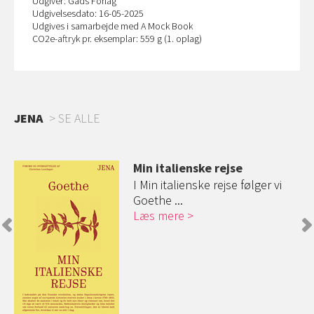
Udgiver: Gads Forlag
Udgivelsesdato: 16-05-2025
Udgives i samarbejde med A Mock Book
CO
2
e-aftryk pr. eksemplar: 559 g (1. oplag)
JENA
SE ALLE
Min italienske rejse
I Min italienske rejse følger vi
ing
Goethe ...
Læs mere