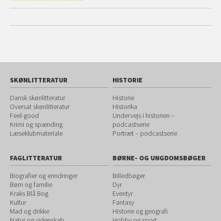
SKØNLITTERATUR
HISTORIE
Dansk skønlitteratur
Historie
Oversat skønlitteratur
Historika
Feel-good
Undervejs i historien –
Krimi og spænding
podcastserie
Læseklubmateriale
Portræt – podcastserie
FAGLITTERATUR
BØRNE- OG UNGDOMSBØGER
Biografier og erindringer
Billedbøger
Børn og familie
Dyr
Kraks Blå Bog
Eventyr
Kultur
Fantasy
Mad og drikke
Historie og geografi
Natur og videnskab
Hobby og sport