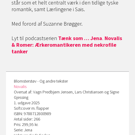
står som et helt centralt værk i den tidlige tyske
romantik, samt Lærlingene i Sais.
Med forord af Suzanne Brøgger.
Lyt til podcastserien
Tænk som … Jena
.
Novalis
& Romer: Ærkeromantikeren med nekrofile
tanker
Blomsterstøv - Og andre tekster
Novalis
Oversat af: Vagn Predbjørn Jensen, Lars Christiansen og Signe
Gjessing
1. udgave 2025
Softcover m. flapper
ISBN: 9788712800989
Antal sider: 266
Pris: 299,95 kr.
Serie: Jena