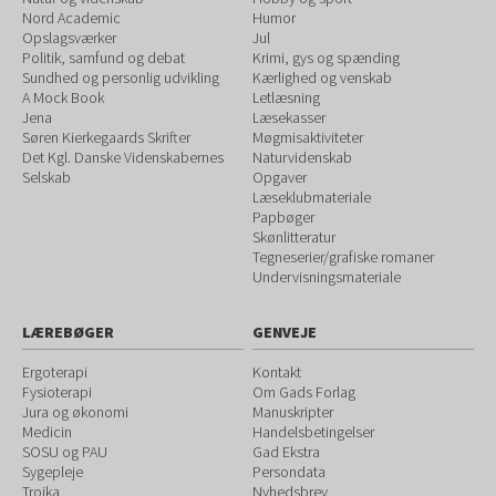
Nord Academic
Humor
Opslagsværker
Jul
Politik, samfund og debat
Krimi, gys og spænding
Sundhed og personlig udvikling
Kærlighed og venskab
A Mock Book
Letlæsning
Jena
Læsekasser
Søren Kierkegaards Skrifter
Møgmisaktiviteter
Det Kgl. Danske Videnskabernes
Naturvidenskab
Selskab
Opgaver
Læseklubmateriale
Papbøger
Skønlitteratur
Tegneserier/grafiske romaner
Undervisningsmateriale
LÆREBØGER
GENVEJE
Ergoterapi
Kontakt
Fysioterapi
Om Gads Forlag
Jura og økonomi
Manuskripter
Medicin
Handelsbetingelser
SOSU og PAU
Gad Ekstra
Sygepleje
Persondata
Trojka
Nyhedsbrev