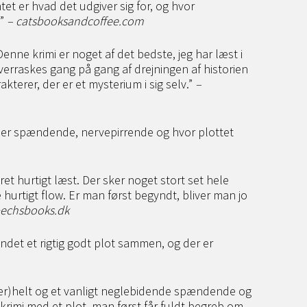
et er hvad det udgiver sig for, og hvor
.”
– catsbooksandcoffee.com
enne krimi er noget af det bedste, jeg har læst i
verraskes gang på gang af drejningen af historien
terer, der er et mysterium i sig selv.”
–
er spændende, nervepirrende og hvor plottet
et hurtigt læst. Der sker noget stort set hele
 hurtigt flow. Er man først begyndt, bliver man jo
bechsbooks.dk
ndet et rigtig godt plot sammen, og der er
er)helt og et vanligt neglebidende spændende og
imi med et plot, man først får fuldt begreb om