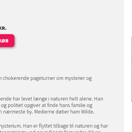
KR.
KØB
en chokerende pageturner om mysterier og
dende har levet længe i naturen helt alene. Han
g politiet opgiver at finde hans familie og
den nærmeste by. Medierne døber ham Wilde.
mysterium. Han er flyttet tilbage til naturen og har