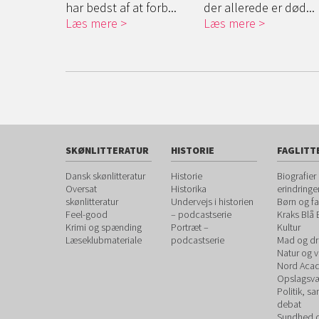
 og ...
har bedst af at forb...
der allerede er død...
Læs mere
Læs mere
SKØNLITTERATUR
HISTORIE
FAGLITT
Dansk skønlitteratur
Historie
Biografier
Oversat
Historika
erindringe
skønlitteratur
Undervejs i historien
Børn og fa
Feel-good
– podcastserie
Kraks Blå
Krimi og spænding
Portræt –
Kultur
Læseklubmateriale
podcastserie
Mad og dr
Natur og 
Nord Aca
Opslagsvæ
Politik, s
debat
Sundhed 