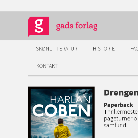
SKØNLITTERATUR
HISTORIE
FA
KONTAKT
Drengen
Paperback
Thrillermest
pageturner om
samfund.