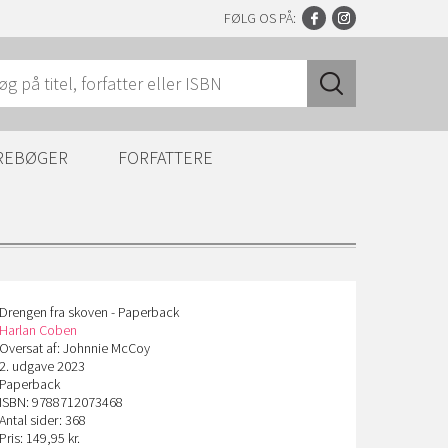
FØLG OS PÅ:
REBØGER
FORFATTERE
Drengen fra skoven - Paperback
Harlan Coben
Oversat af: Johnnie McCoy
2. udgave 2023
Paperback
ISBN: 9788712073468
Antal sider: 368
Pris: 149,95 kr.