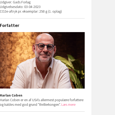
Udgiver: Gads Forlag
Udgivelsesdato: 03-04-2023
CO
2
e-aftryk pr. eksemplar: 258 g (1. oplag)
Forfatter
Harlan Coben
Harlan Coben er en af USA’s allermest populære forfattere
og kaldes med god grund ”thrillerkongen”.
Læs mere