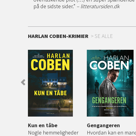
på de sidste sider.”
– litteratursiden.dk
HARLAN COBEN-KRIMIER
SE ALLE
Kun en tåbe
Gengangeren
it barn
Nogle hemmeligheder
Hvordan kan en man