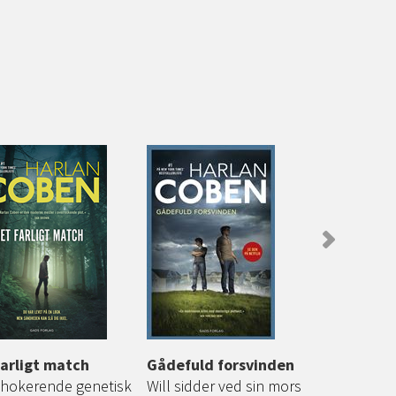
farligt match
Gådefuld forsvinden
Jeg finder
chokerende genetisk
Will sidder ved sin mors
Et lig på M