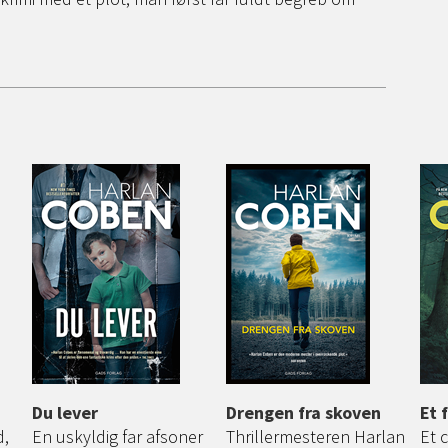
Du lever
Drengen fra skoven
Et 
d,
En uskyldig far afsoner
Thrillermesteren Harlan
Et 