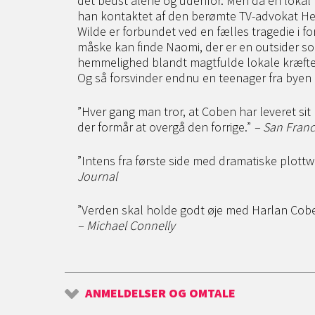
det bedst alene og udenfor. Men da en lokal 
han kontaktet af den berømte TV-advokat He
Wilde er forbundet ved en fælles tragedie i f
måske kan finde Naomi, der er en outsider so
hemmelighed blandt magtfulde lokale kræfter
Og så forsvinder endnu en teenager fra bye
”Hver gang man tror, at Coben har leveret sit l
der formår at overgå den forrige.”
– San Franc
”Intens fra første side med dramatiske plottwi
Journal
”Verden skal holde godt øje med Harlan Coben
– Michael Connelly
ANMELDELSER OG OMTALE