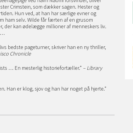
teenagepige ved navn Naomi forsvinder, bliver
ster Crimstein, som dækker sagen. Hester og
ortiden. Hun ved, at han har særlige evner og
m ham selv. Wilde får færten af en grusom
, der kan ødelægge millioner af menneskers liv.
n …
ivs bedste pageturner, skriver han en ny thriller,
isco Chronicle
sts … En mesterlig historiefortæller.”
– Library
. Han er klog, sjov og han har noget på hjerte.”