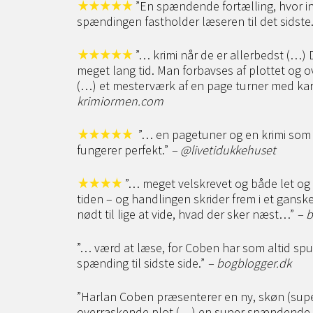
”En spændende fortælling, hvor int
spændingen fastholder læseren til det sidste
”… krimi når de er allerbedst (…) D
meget lang tid. Man forbavses af plottet og o
(…) et mesterværk af en page turner med karak
krimiormen.com
”… en pagetuner og en krimi som 
fungerer perfekt.”
– @livetidukkehuset
”… meget velskrevet og både let og r
tiden – og handlingen skrider frem i et ganske
nødt til lige at vide, hvad der sker næst…”
– 
”… værd at læse, for Coben har som altid spu
spænding til sidste side.”
– bogblogger.dk
”Harlan Coben præsenterer en ny, skøn (sup
overraskende plot (…) en super spændende kr