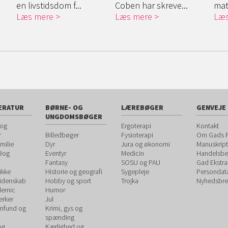
en livstidsdom f...
Coben har skreve...
mat
Læs mere
Læs mere
Læs
ERATUR
BØRNE- OG
LÆREBØGER
GENVEJE
UNGDOMSBØGER
 og
Ergoterapi
Kontakt
r
Billedbøger
Fysioterapi
Om Gads F
milie
Dyr
Jura og økonomi
Manuskript
 Bog
Eventyr
Medicin
Handelsbet
Fantasy
SOSU og PAU
Gad Ekstra
ikke
Historie og geografi
Sygepleje
Persondat
videnskab
Hobby og sport
Trojka
Nyhedsbre
demic
Humor
rker
Jul
amfund og
Krimi, gys og
spænding
og
Kærlighed og