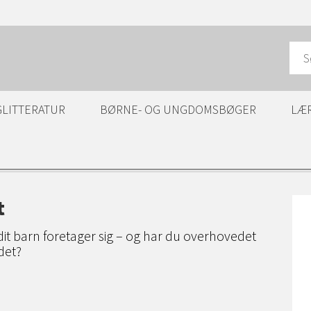
GLITTERATUR
BØRNE- OG UNGDOMSBØGER
LÆ
t
it barn foretager sig – og har du overhovedet
 det?