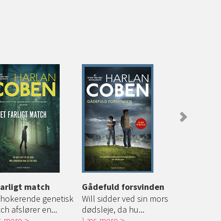
farligt match
Gådefuld forsvinden
Jeg finder
chokerende genetisk
Will sidder ved sin mors
Et lig på M
ch afslører en...
dødsleje, da hu...
stjålet maler
 mere
Læs mere
Læs mere