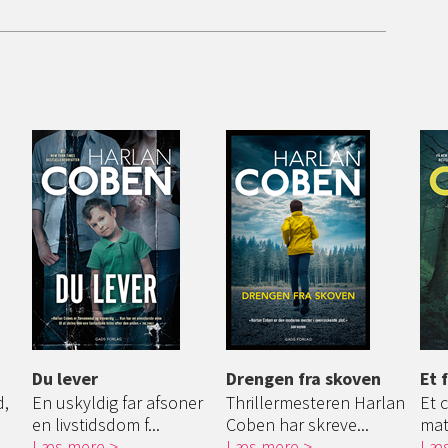
Du lever
Drengen fra skoven
Et 
d,
En uskyldig far afsoner
Thrillermesteren Harlan
Et 
en livstidsdom f...
Coben har skreve...
mat
Læs mere
Læs mere
Læs