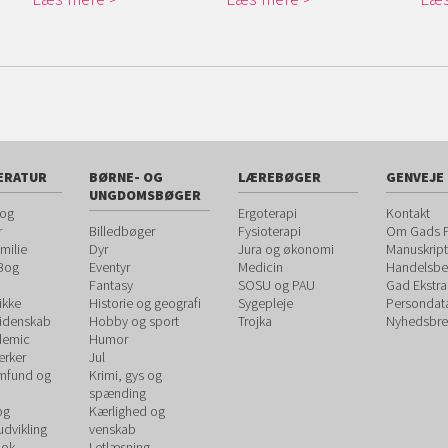
ERATUR
BØRNE- OG
LÆREBØGER
GENVEJE
UNGDOMSBØGER
 og
Ergoterapi
Kontakt
r
Billedbøger
Fysioterapi
Om Gads F
milie
Dyr
Jura og økonomi
Manuskript
 Bog
Eventyr
Medicin
Handelsbet
Fantasy
SOSU og PAU
Gad Ekstra
ikke
Historie og geografi
Sygepleje
Persondat
videnskab
Hobby og sport
Trojka
Nyhedsbre
demic
Humor
rker
Jul
amfund og
Krimi, gys og
spænding
og
Kærlighed og
udvikling
venskab
ook
Letlæsning