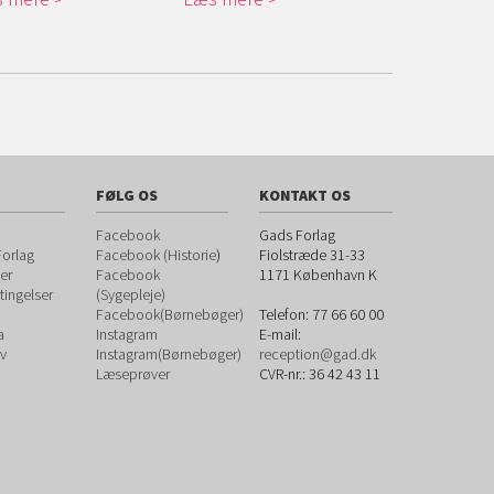
FØLG OS
KONTAKT OS
Facebook
Gads Forlag
orlag
Facebook (Historie
)
Fiolstræde 31-33
er
Facebook
1171
København K
ingelser
(Sygepleje)
Facebook(Børnebøger)
Telefon:
77 66 60 00
a
Instagram
E-mail:
v
Instagram(Børnebøger)
reception@gad.dk
Læseprøver
CVR-nr.: 36 42 43 11