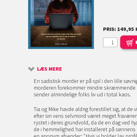
PRIS: 149,95 
LÆS MERE
En sadistisk morder er på spil i den lille søvn
morderen forekommer mindre skræmmende e
sender almindelige folks liv ud i total kaos.
Tia og Mike havde aldrig forestillet sig, at d
efter sin vens selvmord været meget fraværend
rystet i deres grundvold, da de en dag ved 
de i hemmelighed har installeret på sønnens
en anonym afsender: "Hvis vi holder lav profil 