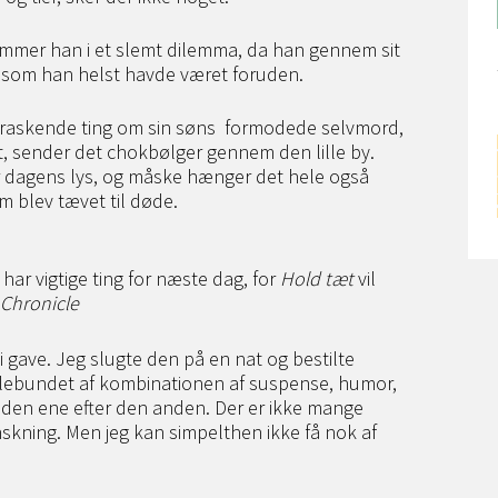
mmer han i et slemt dilemma, da han gennem sit
 som han helst havde været foruden.
rraskende ting om sin søns formodede selvmord,
t, sender det chokbølger gennem den lille by.
 dagens lys, og måske hænger det hele også
 blev tævet til døde.
har vigtige ting for næste dag, for
Hold tæt
vil
 Chronicle
 gave. Jeg slugte den på en nat og bestilte
ryllebundet af kombinationen af suspense, humor,
g den ene efter den anden. Der er ikke mange
nskning. Men jeg kan simpelthen ikke få nok af