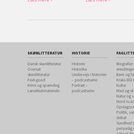
SKØNLITTERATUR
HISTORIE
FAGLITT
Dansk skønlitteratur
Historie
Biografier
Oversat
Historika
erindringe
skønlitteratur
Undervejs i historien
Børn og fa
Feel-good
– podcastserie
Kraks Blå
Krimi og spænding
Portræt –
Kultur
Læseklubmateriale
podcastserie
Mad og dr
Natur og 
Nord Aca
Opslagsvæ
Politik, s
debat
Sundhed 
personlig 
A Mock B