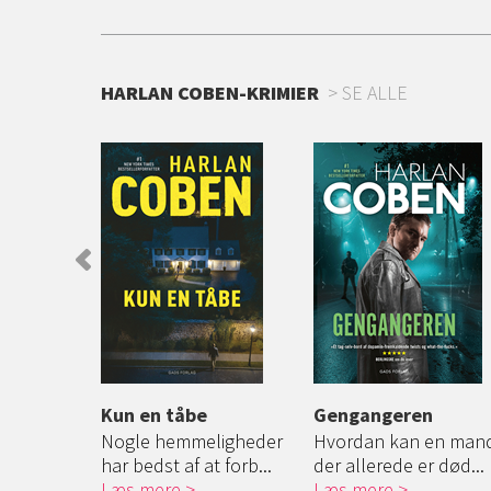
HARLAN COBEN-KRIMIER
SE ALLE
Kun en tåbe
Gengangeren
it barn
Nogle hemmeligheder
Hvordan kan en man
 og ...
har bedst af at forb...
der allerede er død...
Læs mere
Læs mere