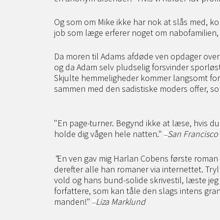
Og som om Mike ikke har nok at slås med, ko
job som læge erferer noget om nabofamilien,
Da moren til Adams afdøde ven opdager ove
og da Adam selv pludselig forsvinder sporløs
Skjulte hemmeligheder kommer langsomt for
sammen med den sadistiske moders offer, som
"En page-turner. Begynd ikke at læse, hvis du 
holde dig vågen hele natten."
San Francisco
–
"
En ven gav mig Harlan Cobens første roman i
derefter alle han romaner via internettet. T
vold og hans bund-solide skrivestil, læste je
forfattere, som kan tåle den slags intens gra
manden!"
Liza Marklund
–