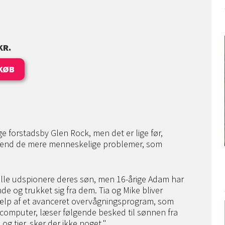
KR.
KØB
ige forstadsby Glen Rock, men det er lige før,
nd de mere menneskelige problemer, som
e ville udspionere deres søn, men 16-årige Adam har
e og trukket sig fra dem. Tia og Mike bliver
hjælp af et avanceret overvågningsprogram, som
 computer, læser følgende besked til sønnen fra
og tier, sker der ikke noget."