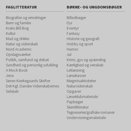
FAGLITTERATUR
BØRNE- OG UNGDOMSBØGER
Biografier og erindringer
Billedbøger
Børn og familie
Dyr
Kraks Blå Bog
Eventyr
Kultur
Fantasy
Mad og drikke
Historie og geografi
Natur og videnskab
Hobby og sport
Nord Academic
Humor
Opslagsværker
Jul
Politik, samfund og debat
Krimi, gys og spænding
Sundhed og personlig udvikling
Kærlighed og venskab
A Mock Book
Letlæsning
Jena
Læsekasser
Søren Kierkegaards Skrifter
Møgmisaktiviteter
Det Kgl. Danske Videnskabernes
Naturvidenskab
Selskab
Opgaver
Læseklubmateriale
Papbøger
Skønlitteratur
Tegneserier/grafiske romaner
Undervisningsmateriale