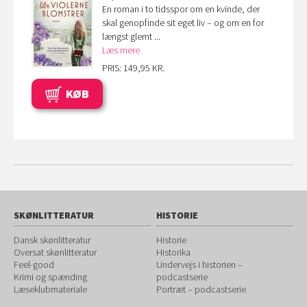
En roman i to tidsspor om en kvinde, der
skal genopfinde sit eget liv – og om en for
længst glemt ...
Læs mere
PRIS: 149,95 KR.
KØB
SKØNLITTERATUR
HISTORIE
Dansk skønlitteratur
Historie
Oversat skønlitteratur
Historika
Feel-good
Undervejs i historien –
Krimi og spænding
podcastserie
Læseklubmateriale
Portræt – podcastserie