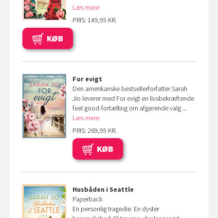
Læs mere
PRIS: 149,95 KR.
KØB
For evigt
Den amerikanske bestsellerforfat­ter Sarah
Jio leverer med For evigt en livsbekræftende
feel good-fortælling om afgørende valg ...
Læs mere
PRIS: 269,95 KR.
KØB
Husbåden i Seattle
Paperback
En personlig tragedie. En dyster