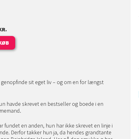
KR.
KØB
 genopfinde sit eget liv – og om en for længst
un havde skrevet en bestseller og boede i en
ømmemand.
 fundet en anden, hun har ikke skrevet en linje i
nde. Derfor takker hun ja, da hendes grandtante