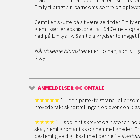
inviterer hende til at bo en måned i sit hus 
Emily tilbragt sin barndoms somre og oplevet 
Gemt i en skuffe på sit værelse finder Emily
glemt kærlighedshistorie fra 1940’erne – og
ned på Emilys liv. Samtidig krydser to meget
Når violerne blomstrer
er en roman, som vil gå
Riley.
ANMELDELSER OG OMTALE
”… den perfekte strand- eller s
hævede faktisk fortællingen op over den klas
”… sød, fint skrevet og historien h
skal, nemlig romantisk og hemmeligheder. Er 
bestemt give dig i kast med denne.”
– livetid