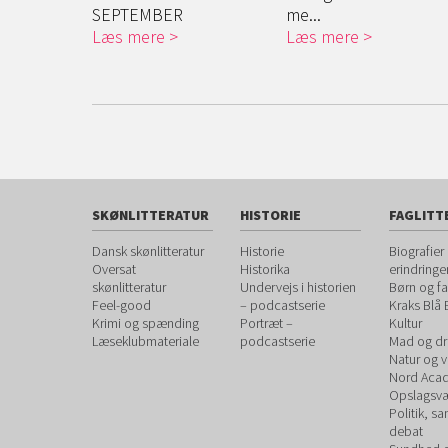
nd...
SEPTEMBER
me...
Læs mere
Læs mere
SKØNLITTERATUR
HISTORIE
FAGLITT
Dansk skønlitteratur
Historie
Biografier
Oversat
Historika
erindringe
skønlitteratur
Undervejs i historien
Børn og fa
Feel-good
– podcastserie
Kraks Blå
Krimi og spænding
Portræt –
Kultur
Læseklubmateriale
podcastserie
Mad og dr
Natur og 
Nord Aca
Opslagsvæ
Politik, s
debat