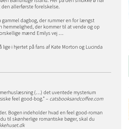
på øen Bainbridge Island. Her på den smukke ø har
den allerførste forelskelse.
 en gammel dagbog, der rummer en for længst
 en hemmelighed, der kommer til at vende og op
 forskellige mænd Emilys vej …
 lige i hjertet på fans af Kate Morton og Lucinda
ommerhuslæsning (…) det uventede mysterium
siske feel good-bog.” –
catsbooksandcoffee.com
older. Bogen indeholder hvad en feel good-roman
du til skønherlige romantiske bøger, skal du
ukkehuset.dk