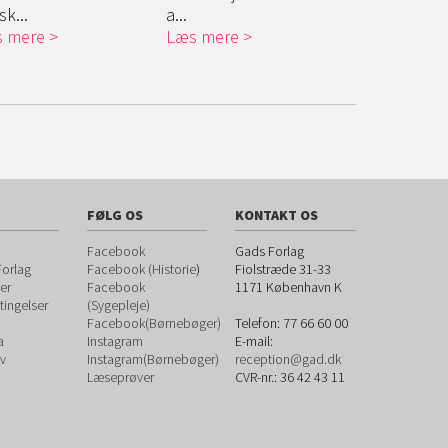
k...
a...
Læs mere
 mere
Læs mere
FØLG OS
KONTAKT OS
Facebook
Gads Forlag
orlag
Facebook (Historie
)
Fiolstræde 31-33
er
Facebook
1171
København K
ingelser
(Sygepleje)
Facebook(Børnebøger)
Telefon:
77 66 60 00
a
Instagram
E-mail:
v
Instagram(Børnebøger)
reception@gad.dk
Læseprøver
CVR-nr.: 36 42 43 11