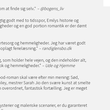
 at finde sig selv."
– @bogens_liv
igtig godt med to tidsspor, Emilys historie og
ligheder og en god portion romantik er der dømt
jertesorg og hemmeligheder. Jeg har været godt
 oplagt ferielæsning.”
– randiglensbo.dk
, som holder hele vejen, og den indeholder alt,
tik og hemmeligheder.”
– Ude og Hjemme
ood-roman skal være efter min mening: Sød,
ey, mestrer Sarah Jio den svære kunst at smelte
n overordnet, fantastisk fortælling. Jeg er meget
sterier og maleriske scenarier, er du garanteret