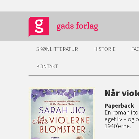
SKØNLITTERATUR
HISTORIE
FA
KONTAKT
Når vio
Paperback
En roman i to
eget liv – og
1940’erne.