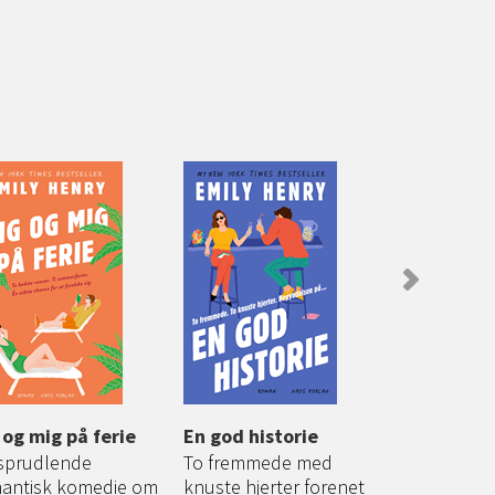
 og mig på ferie
En god historie
Lykken har
sprudlende
To fremmede med
Et usædvan
antisk komedie om
knuste hjerter forenet
mellem en æ