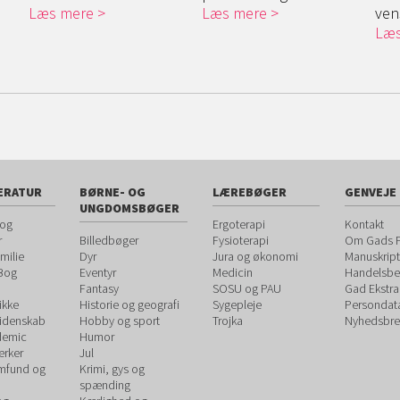
Læs mere
Læs mere
vens
Læs
ERATUR
BØRNE- OG
LÆREBØGER
GENVEJE
UNGDOMSBØGER
 og
Ergoterapi
Kontakt
r
Billedbøger
Fysioterapi
Om Gads F
milie
Dyr
Jura og økonomi
Manuskript
 Bog
Eventyr
Medicin
Handelsbet
Fantasy
SOSU og PAU
Gad Ekstra
ikke
Historie og geografi
Sygepleje
Persondat
videnskab
Hobby og sport
Trojka
Nyhedsbre
demic
Humor
rker
Jul
amfund og
Krimi, gys og
spænding