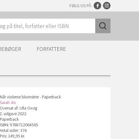
FØLG OS PÅ:
REBØGER
FORFATTERE
Når violerne blomstrer - Paperback
Sarah Jio
Oversat af: Ulla Oxvig
2. udgave 2022
Paperback
ISBN: 9788712064565
Antal sider: 376
Pris: 149,95 kr.