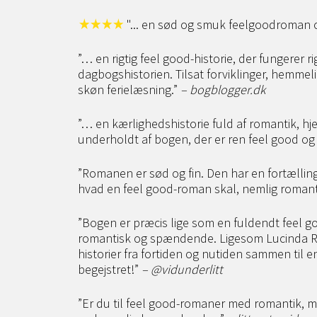
"... en sød og smuk feelgoodroman om
”… en rigtig feel good-historie, der fungerer r
dagbogshistorien. Tilsat forviklinger, hemme
skøn ferielæsning.”
– bogblogger.dk
”… en kærlighedshistorie fuld af romantik, h
underholdt af bogen, der er ren feel good og
”Romanen er sød og fin. Den har en fortælling
hvad en feel good-roman skal, nemlig roman
”Bogen er præcis lige som en fuldendt feel g
romantisk og spændende. Ligesom Lucinda Ril
historier fra fortiden og nutiden sammen til e
begejstret!”
– @vidunderlitt
”Er du til feel good-romaner med romantik, my