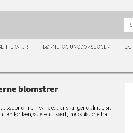
GLITTERATUR
BØRNE- OG UNGDOMSBØGER
LÆ
lerne blomstrer
 tidsspor om en kvinde, der skal genopfinde sit
 om en for længst glemt kærlighedshistorie fra