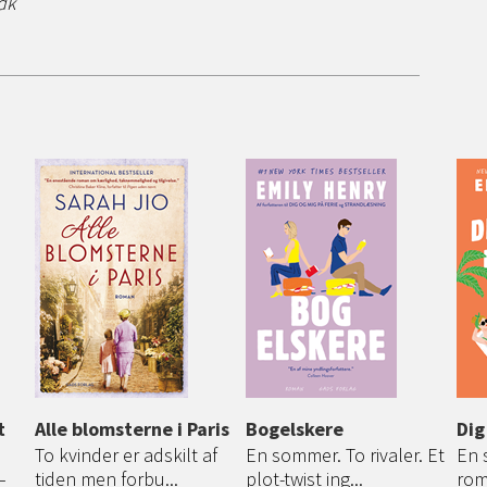
dk
t
Alle blomsterne i Paris
Bogelskere
Dig
To kvinder er adskilt af
En sommer. To rivaler. Et
En 
–
tiden men forbu...
plot-twist ing...
rom