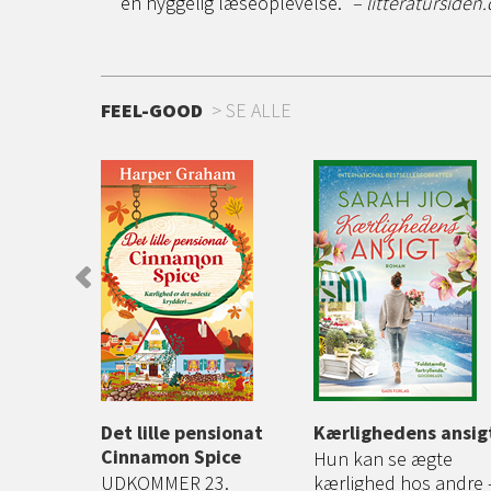
en hyggelig læseoplevelse.”
– litteratursiden.
FEEL-GOOD
SE ALLE
rtet
Det lille pensionat
Kærlighedens ansig
Cinnamon Spice
Hun kan se ægte
te bind i
UDKOMMER 23.
kærlighed hos andre 