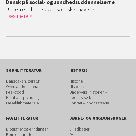
Dansk på social- og sundhedsuddannelserne
Da
ni
Bogen er til de elever, som skal have fa...
Læs mere
Fa
Læ
SKØNLITTERATUR
HISTORIE
Dansk skønlitteratur
Historie
Oversat skønlitteratur
Historika
Feel-good
Undervejs i historien –
Krimi og spænding
podcastserie
Læseklubmateriale
Portræt – podcastserie
FAGLITTERATUR
BØRNE- OG UNGDOMSBØGER
Biografier og erindringer
Billedbøger
Børn og familie
Dyr