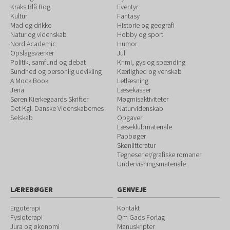
Kraks Blå Bog
Eventyr
Kultur
Fantasy
Mad og drikke
Historie og geografi
Natur og videnskab
Hobby og sport
Nord Academic
Humor
Opslagsværker
Jul
Politik, samfund og debat
Krimi, gys og spænding
Sundhed og personlig udvikling
Kærlighed og venskab
A Mock Book
Letlæsning
Jena
Læsekasser
Søren Kierkegaards Skrifter
Møgmisaktiviteter
Det Kgl. Danske Videnskabernes
Naturvidenskab
Selskab
Opgaver
Læseklubmateriale
Papbøger
Skønlitteratur
Tegneserier/grafiske romaner
Undervisningsmateriale
LÆREBØGER
GENVEJE
Ergoterapi
Kontakt
Fysioterapi
Om Gads Forlag
Jura og økonomi
Manuskripter