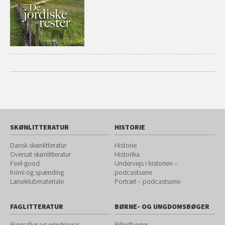
SKØNLITTERATUR
HISTORIE
Dansk skønlitteratur
Historie
Oversat skønlitteratur
Historika
Feel-good
Undervejs i historien –
Krimi og spænding
podcastserie
Læseklubmateriale
Portræt – podcastserie
FAGLITTERATUR
BØRNE- OG UNGDOMSBØGER
Biografier og erindringer
Billedbøger