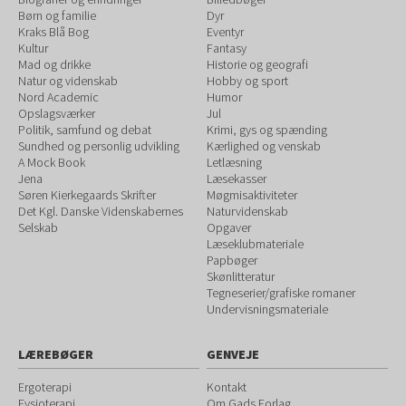
Børn og familie
Dyr
Kraks Blå Bog
Eventyr
Kultur
Fantasy
Mad og drikke
Historie og geografi
Natur og videnskab
Hobby og sport
Nord Academic
Humor
Opslagsværker
Jul
Politik, samfund og debat
Krimi, gys og spænding
Sundhed og personlig udvikling
Kærlighed og venskab
A Mock Book
Letlæsning
Jena
Læsekasser
Søren Kierkegaards Skrifter
Møgmisaktiviteter
Det Kgl. Danske Videnskabernes
Naturvidenskab
Selskab
Opgaver
Læseklubmateriale
Papbøger
Skønlitteratur
Tegneserier/grafiske romaner
Undervisningsmateriale
LÆREBØGER
GENVEJE
Ergoterapi
Kontakt
Fysioterapi
Om Gads Forlag