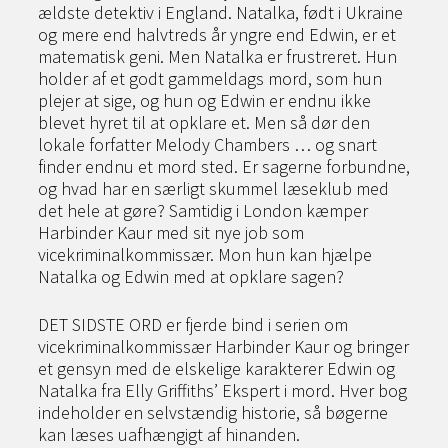
ældste detektiv i England. Natalka, født i Ukraine
og mere end halvtreds år yngre end Edwin, er et
matematisk geni. Men Natalka er frustreret. Hun
holder af et godt gammeldags mord, som hun
plejer at sige, og hun og Edwin er endnu ikke
blevet hyret til at opklare et. Men så dør den
lokale forfatter Melody Chambers … og snart
finder endnu et mord sted. Er sagerne forbundne,
og hvad har en særligt skummel læseklub med
det hele at gøre? Samtidig i London kæmper
Harbinder Kaur med sit nye job som
vicekriminalkommissær. Mon hun kan hjælpe
Natalka og Edwin med at opklare sagen?
DET SIDSTE ORD er fjerde bind i serien om
vicekriminalkommissær Harbinder Kaur og bringer
et gensyn med de elskelige karakterer Edwin og
Natalka fra Elly Griffiths’ Ekspert i mord. Hver bog
indeholder en selvstændig historie, så bøgerne
kan læses uafhængigt af hinanden.