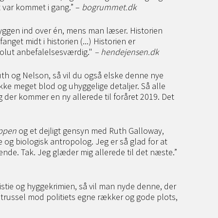
t var kommet i gang.” –
bogrummet.dk
ggen ind over én, mens man læser. Historien
nget midt i historien (...) Historien er
lut anbefalelsesværdig."
– hendejensen.dk
uth og Nelson, så vil du også elske denne nye
 Ikke meget blod og uhyggelige detaljer. Så alle
der kommer en ny allerede til foråret 2019. Det
ippen
og et dejligt gensyn med Ruth Galloway,
 og biologisk antropolog. Jeg er så glad for at
hende. Tak. Jeg glæder mig allerede til det næste.”
istie og hyggekrimien, så vil man nyde denne, der
trussel mod politiets egne rækker og gode plots,