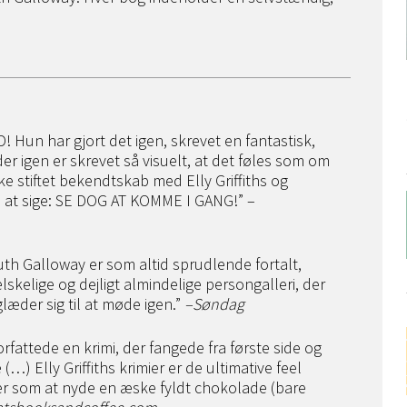
ILD! Hun har gjort det igen, skrevet en fantastisk,
er igen er skrevet så visuelt, at det føles som om
kke stiftet bekendtskab med Elly Griffiths og
g, at sige: SE DOG AT KOMME I GANG!” –
th Galloway er som altid sprudlende fortalt,
kelige og dejligt almindelige persongalleri, der
læder sig til at møde igen.”
–
Søndag
rfattede en krimi, der fangede fra første side og
…) Elly Griffiths krimier er de ultimative feel
r som at nyde en æske fyldt chokolade (bare