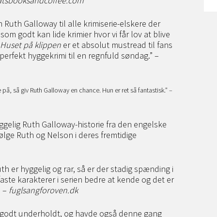
atsbooksandcoffee.com
m Ruth Galloway til alle krimiserie-elskere der
som godt kan lide krimier hvor vi får lov at blive
Huset på klippen
er et absolut mustread til fans
n perfekt hyggekrimi til en regnfuld søndag.” –
på, så giv Ruth Galloway en chance. Hun er ret så fantastisk.” –
elig Ruth Galloway-historie fra den engelske
følge Ruth og Nelson i deres fremtidige
 er hyggelig og rar, så er der stadig spænding i
aste karakterer i serien bedre at kende og det er
” –
fuglsangforoven.dk
g godt underholdt, og havde også denne gang