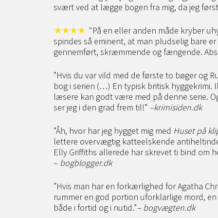
svært ved at lægge bogen fra mig, da jeg førs
"På en eller anden måde kryber uhy
spindes så eminent, at man pludselig bare er fa
gennemført, skræmmende og fængende. Abso
”Hvis du var vild med de første to bøger og R
bog i serien (…) En typisk britisk hyggekrimi.
læsere kan godt være med på denne serie. Og 
ser jeg i den grad frem til!”
–
krimisiden.dk
”Åh, hvor har jeg hygget mig med
Huset på kl
lettere overvægtig katteelskende antiheltinde
Elly Griffiths allerede har skrevet ti bind om 
–
bogblogger.dk
”Hvis man har en forkærlighed for Agatha Chr
rummer en god portion uforklarlige mord, en 
både i fortid og i nutid.”
–
bogvægten.dk