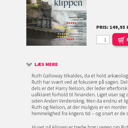
PRIS: 149,95 
LÆS MERE
Ruth Galloway tilkaldes, da et hold arkæolog
Ruth har svært ved at fokusere på sagen. Dels
dels er det Harry Nelson, der leder efterfors
uafklaret forhold til hinanden. Liget viser sig
siden Anden Verdenskrig. Men da endnu et lig 
Ruth og Nelson, at der muligvis er en morder 
hemmelighed fra krigens tid – og snart er de s
Huset på klippen
er tredje bog i serien om R