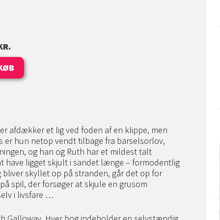
KR.
KØB
er afdækker et lig ved foden af en klippe, men
 er hun netop vendt tilbage fra barselsorlov,
kningen, og han og Ruth har et mildest talt
 at have ligget skjult i sandet længe – formodentlig
bliver skyllet op på stranden, går det op for
på spil, der forsøger at skjule en grusom
elv i livsfare …
uth Galloway. Hver bog indeholder en selvstændig,