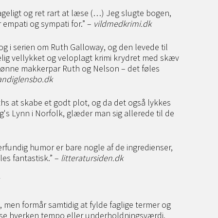
geligt og ret rart at læse (…) Jeg slugte bogen,
r empati og sympati for.” –
vildmedkrimi.dk
g i serien om Ruth Galloway, og den levede til
kelig vellykket og veloplagt krimi krydret med skæv
kønne makkerpar Ruth og Nelson – det føles
andiglensbo.dk
ths at skabe et godt plot, og da det også lykkes
ing's Lynn i Norfolk, glæder man sig allerede til de
derfundig humor er bare nogle af de ingredienser,
es fantastisk.” –
litteratursiden.dk
rog, men formår samtidig at fylde faglige termer og
remse hverken tempo eller underholdningsværdi.