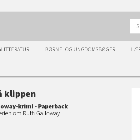
GLITTERATUR
BØRNE- OG UNGDOMSBØGER
LÆ
å klippen
loway-krimi - Paperback
serien om Ruth Galloway