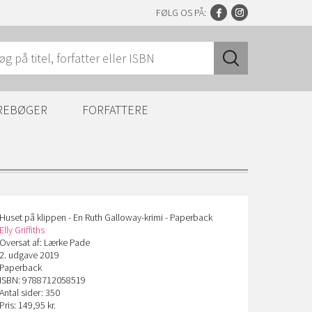
FØLG OS PÅ:
REBØGER
FORFATTERE
Huset på klippen - En Ruth Galloway-krimi - Paperback
Elly Griffiths
Oversat af: Lærke Pade
2. udgave 2019
Paperback
ISBN: 9788712058519
Antal sider: 350
Pris: 149,95 kr.