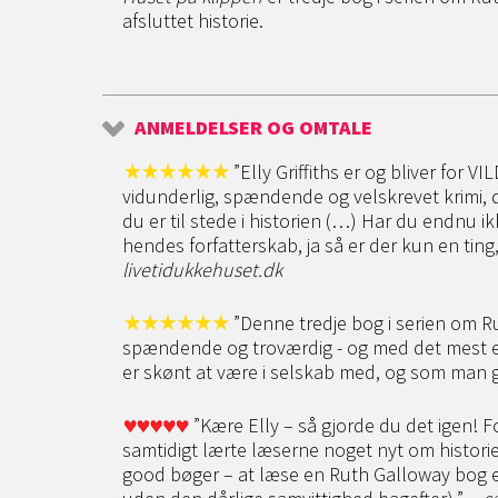
afsluttet historie.
ANMELDELSER OG OMTALE
”Elly Griffiths er og bliver for V
vidunderlig, spændende og velskrevet krimi, d
du er til stede i historien (…) Har du endnu i
hendes forfatterskab, ja så er der kun en tin
livetidukkehuset.dk
”Denne tredje bog i serien om Ru
spændende og troværdig - og med det mest els
er skønt at være i selskab med, og som man g
”Kære Elly – så gjorde du det igen! Fo
samtidigt lærte læserne noget nyt om historie (
good bøger – at læse en Ruth Galloway bog e