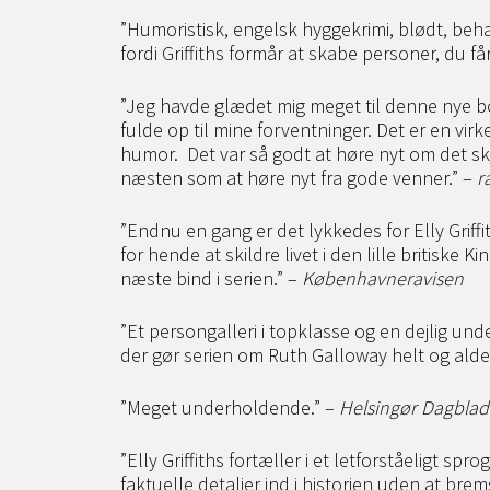
”Humoristisk, engelsk hyggekrimi, blødt, beha
fordi Griffiths formår at skabe personer, du få
”Jeg havde glædet mig meget til denne nye bo
fulde op til mine forventninger. Det er en vir
humor. Det var så godt at høre nyt om det s
næsten som at høre nyt fra gode venner.” –
r
”Endnu en gang er det lykkedes for Elly Griffi
for hende at skildre livet i den lille britiske K
næste bind i serien.” –
Københavneravisen
”Et persongalleri i topklasse og en dejlig un
der gør serien om Ruth Galloway helt og aldel
”Meget underholdende.” –
Helsingør Dagblad
”Elly Griffiths fortæller i et letforståeligt sp
faktuelle detaljer ind i historien uden at b