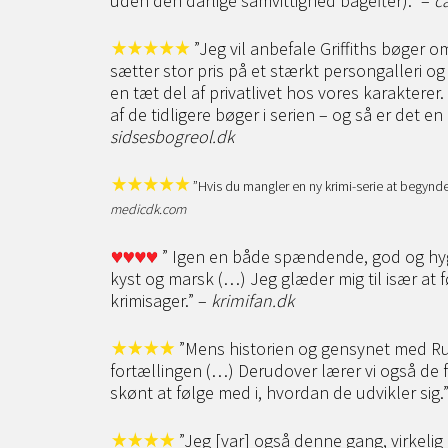
uden den dårlige samvittighed bagefter).” –
c
”Jeg vil anbefale Griffiths bøger o
sætter stor pris på et stærkt persongalleri og 
en tæt del af privatlivet hos vores karakterer.
af de tidligere bøger i serien – og så er det e
sidsesbogreol.dk
”Hvis du mangler en ny krimi-serie at begynde 
medicdk.com
” Igen en både spændende, god og hygg
kyst og marsk (…) Jeg glæder mig til især at 
krimisager.” –
krimifan.dk
”Mens historien og gensynet med Ruth
fortællingen (…) Derudover lærer vi også de f
skønt at følge med i, hvordan de udvikler sig.
”Jeg [var] også denne gang, virkeli