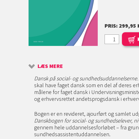
PRIS: 299,95 
LÆS MERE
Dansk på social- og sundhedsuddannelserne.
skal have faget dansk som en del af deres e
målene for faget dansk i Undervisningsminis
og erhvervsrettet andetsprogsdansk i erhve
Bogen er en revideret, ajourført og samlet u
Danskbogen for social- og sundhedselever, n
gennem hele uddannelsesforløbet – fra grundf
sundhedsassistentuddannelsen.