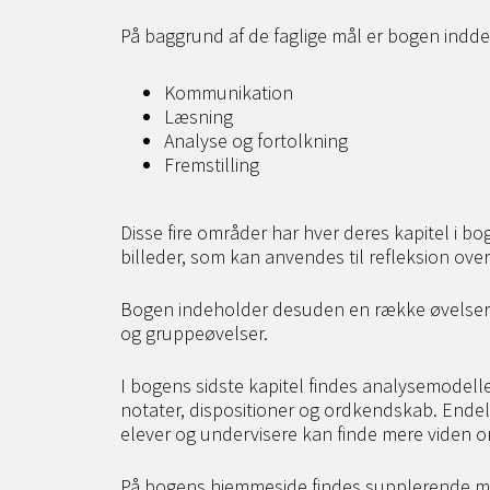
På baggrund af de faglige mål er bogen indd
Kommunikation
Læsning
Analyse og fortolkning
Fremstilling
Disse fire områder har hver deres kapitel i b
billeder, som kan anvendes til refleksion ove
Bogen indeholder desuden en række øvelser. 
og gruppeøvelser.
I bogens sidste kapitel findes analysemodelle
notater, dispositioner og ordkendskab. Endelig
elever og undervisere kan finde mere viden 
På bogens hjemmeside findes supplerende mate