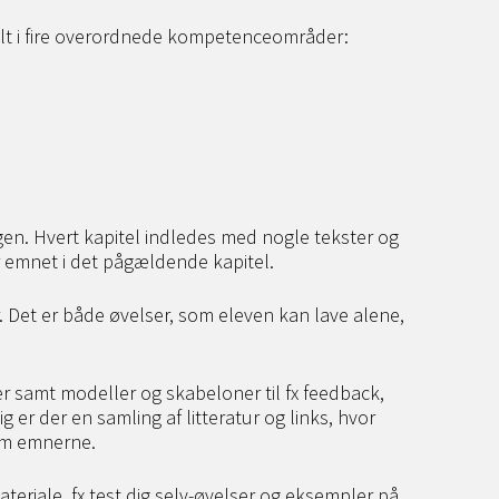
elt i fire overordnede kompetenceområder:
ogen. Hvert kapitel indledes med nogle tekster og
r emnet i det pågældende kapitel.
Det er både øvelser, som eleven kan lave alene,
r samt modeller og skabeloner til fx feedback,
 er der en samling af litteratur og links, hvor
om emnerne.
riale, fx test dig selv-øvelser og eksempler på