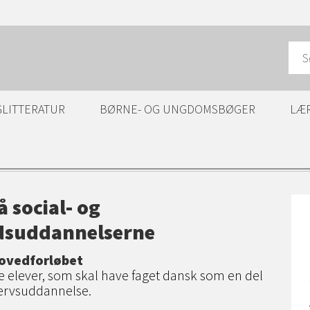
GLITTERATUR
BØRNE- OG UNGDOMSBØGER
LÆ
 social- og
dsuddannelserne
ovedforløbet
de elever, som skal have faget dansk som en del
vervsuddannelse.