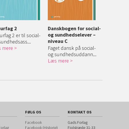
urfag 2
Danskbogen for social-
Danskbogen
og sundhedselever –
og sundhe
rfag 2 er til social-
niveau C
sundhedsass...
Lærebogen
 mere
Faget dansk på social-
sig til elever
og sundhedsuddann...
Læs mere
Læs mere
FØLG OS
KONTAKT OS
Facebook
Gads Forlag
orlag
Facebook (Historie
)
Fiolstræde 31-33