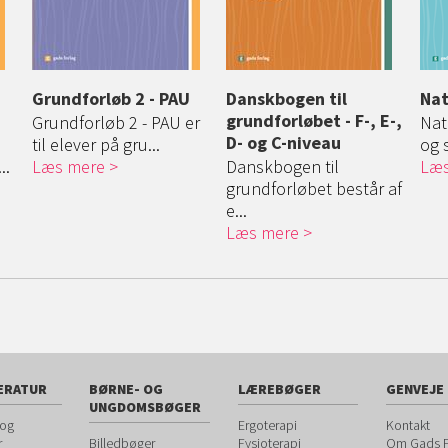
Grundforløb 2 - PAU
Danskbogen til
Nat
grundforløbet - F-, E-,
Grundforløb 2 - PAU er
Natu
D- og C-niveau
til elever på gru...
og 
..
Læs mere
Danskbogen til
Læs
grundforløbet består af
e...
Læs mere
ERATUR
BØRNE- OG
LÆREBØGER
GENVEJE
UNGDOMSBØGER
 og
Ergoterapi
Kontakt
r
Billedbøger
Fysioterapi
Om Gads F