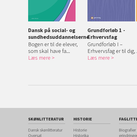
il social-
Dansk på social- og
Grundforløb 1 -
elever
sundhedsuddannelserne
Erhvervsfag
envender
Bogen er til de elever,
Grundforløb I –
er ...
som skal have fa...
Erhvervsfag er til dig, .
Læs mere
Læs mere
SKØNLITTERATUR
HISTORIE
FAGLITT
Dansk skønlitteratur
Historie
Biografier
Oversat
Historika
erindringe