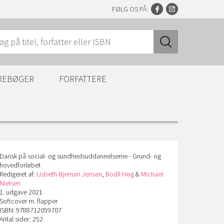
FØLG OS PÅ:
REBØGER
FORFATTERE
Dansk på social- og sundhedsuddannelserne - Grund- og
hovedforløbet
Redigeret af:
Lisbeth Bjerrum Jensen
,
Bodil Høg
&
Michael
Nielsen
1. udgave 2021
Softcover m. flapper
ISBN: 9788712059707
Antal sider: 252