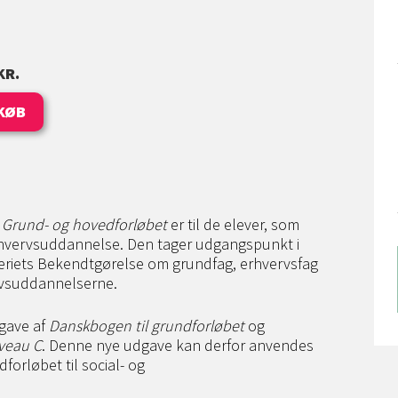
KR.
KØB
 Grund- og hovedforløbet
er til de elever, som
rhvervsuddannelse. Den tager udgangspunkt i
teriets Bekendtgørelse om grundfag, erhvervsfag
rvsuddannelserne.
dgave af
Danskbogen til grundforløbet
og
iveau C
. Denne nye udgave kan derfor anvendes
orløbet til social- og