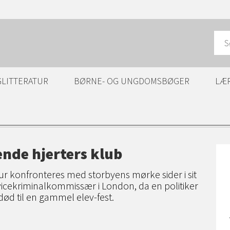
GLITTERATUR
BØRNE- OG UNGDOMSBØGER
LÆ
ende hjerters klub
r konfronteres med storbyens mørke sider i sit
icekriminalkommissær i London, da en politiker
død til en gammel elev-fest.