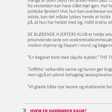
mange år siden skyld i en anden elevs død. 
fra skoletiden kan have slået ihjel igen. Har hu
politiske fjender? Hvis hun kan overbevise 
sidste, kan det måske lykkes hende at holde 
på, at hun har heldet med sig. Indtil endnu e
DE BLØDENDE HJERTERS KLUB er tredje selvstæn
prisvindende serie om vicekriminalkommissær
mellem linjerne
og
Ekspert i mord
, og bøgern
”En begavet krimi med skjulte dybder.” THE 
”Griffiths’ velkendte varme og humor gør bogen
men også en yderst behagelig læseoplevels
”Vil glæde både nye læsere og etablerede fa
HVEM ER HARBINDER KAUR?