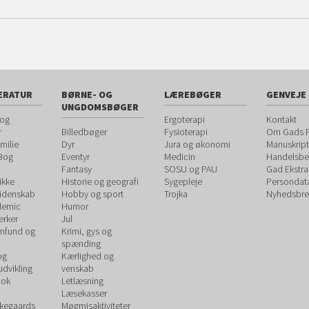
ERATUR
BØRNE- OG
LÆREBØGER
GENVEJE
UNGDOMSBØGER
 og
Ergoterapi
Kontakt
r
Billedbøger
Fysioterapi
Om Gads F
milie
Dyr
Jura og økonomi
Manuskript
 Bog
Eventyr
Medicin
Handelsbet
Fantasy
SOSU og PAU
Gad Ekstra
ikke
Historie og geografi
Sygepleje
Persondat
videnskab
Hobby og sport
Trojka
Nyhedsbre
demic
Humor
rker
Jul
amfund og
Krimi, gys og
spænding
og
Kærlighed og
udvikling
venskab
ook
Letlæsning
Læsekasser
rkegaards
Møgmisaktiviteter