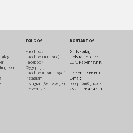
FØLG OS
KONTAKT OS
Facebook
Gads Forlag
orlag
Facebook (Historie
)
Fiolstræde 31-33
er
Facebook
1171
København K
ingelser
(Sygepleje)
Facebook(Børnebøger)
Telefon:
77 66 60 00
a
Instagram
E-mail:
v
Instagram(Børnebøger)
reception@gad.dk
Læseprøver
CVR-nr.: 36 42 43 11