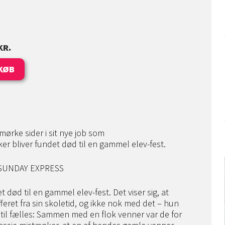
KR.
KØB
ørke sider i sit nye job som
er bliver fundet død til en gammel elev-fest.
” SUNDAY EXPRESS
ød til en gammel elev-fest. Det viser sig, at
feret fra sin skoletid, og ikke nok med det – hun
il fælles: Sammen med en flok venner var de for