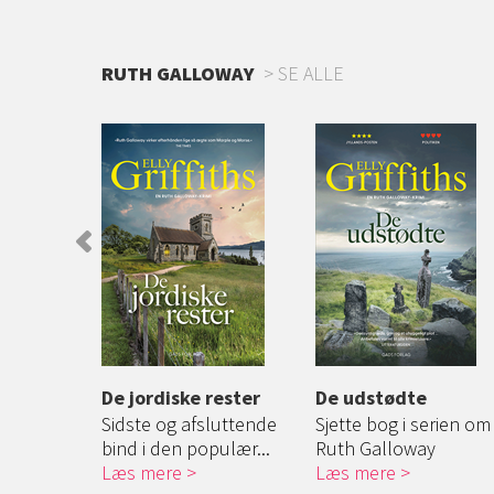
RUTH GALLOWAY
SE ALLE
De jordiske rester
De udstødte
n populære
Sidste og afsluttende
Sjette bog i serien om
r...
bind i den populær...
Ruth Galloway
Læs mere
Læs mere