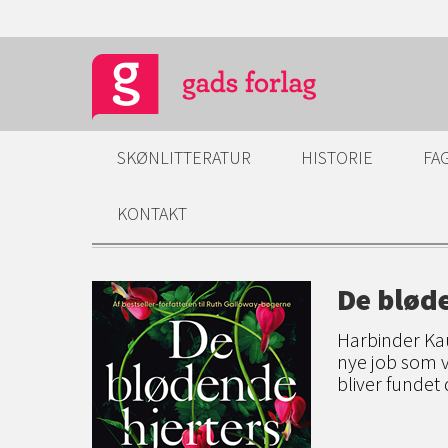
SKØNLITTERATUR
HISTORIE
FA
KONTAKT
De blød
Harbinder Kau
nye job som v
bliver fundet 