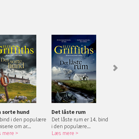
 sorte hund
Det låste rum
Det tavse 
 bind i den populære
Det låste rum er 14. bind
Femte bog i
iserie om ar...
i den populære...
Ruth Gallo
 mere
Læs mere
Læs mere