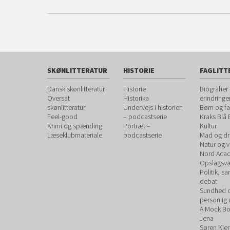
SKØNLITTERATUR
HISTORIE
FAGLITT
Dansk skønlitteratur
Historie
Biografier
Oversat
Historika
erindringe
skønlitteratur
Undervejs i historien
Børn og fa
Feel-good
– podcastserie
Kraks Blå
Krimi og spænding
Portræt –
Kultur
Læseklubmateriale
podcastserie
Mad og dr
Natur og 
Nord Aca
Opslagsvæ
Politik, s
debat
Sundhed 
personlig 
A Mock B
Jena
Søren Kie