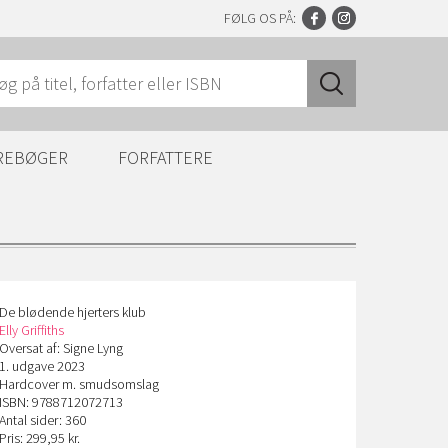
FØLG OS PÅ:
REBØGER
FORFATTERE
De blødende hjerters klub
Elly Griffiths
Oversat af: Signe Lyng
1. udgave 2023
Hardcover m. smudsomslag
ISBN: 9788712072713
Antal sider: 360
Pris: 299,95 kr.