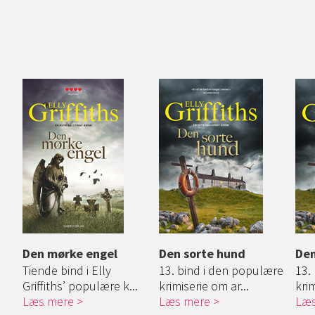
Den mørke engel
Den sorte hund
Den
Tiende bind i Elly
13. bind i den populære
13.
Griffiths’ populære k...
krimiserie om ar...
krim
Læs mere
Læs mere
Læs