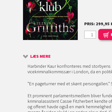
PRIS: 299,95 
LÆS MERE
Harbinder Kaur konfronteres med storbyens m
vicekriminalkommissær i London, da en politik
”En pageturner med et skønt persongalleri.
Et prominent parlamentsmedlem bliver fundet d
kriminalassistent Cassie Fitzherbert kendte of
og offeret havde også en mørk hemmelighed t