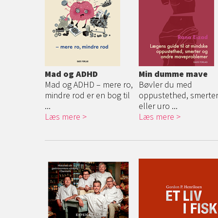
Mad og ADHD
Min dumme mave
Mad og ADHD – mere ro,
Bøvler du med
mindre rod er en bog til
oppustethed, smerte
...
eller uro ...
Læs mere
Læs mere