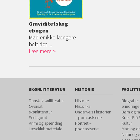
Graviditetskog
ebogen
Mad er ikke længere
helt det ...
Læs mere
SKØNLITTERATUR
HISTORIE
FAGLITT
Dansk skønlitteratur
Historie
Biografier
Oversat
Historika
erindringe
skønlitteratur
Undervejs i historien
Børn og fa
Feel-good
– podcastserie
Kraks Blå
Krimi og spænding
Portræt –
Kultur
Læseklubmateriale
podcastserie
Mad og dr
Natur og 