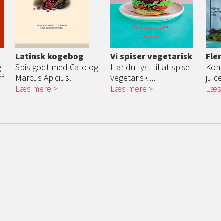
Latinsk kogebog
Vi spiser vegetarisk
Fle
g
Spis godt med Cato og
Har du lyst til at spise
Kom
af
Marcus Apicius.
vegetarisk ...
juic
Læs mere
Læs mere
Læs