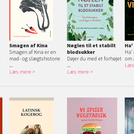
Smagen af Kina
Nøglen til et stabilt
Ha'
Smagen af Kina er en
blodsukker
Ha’ 
r
mad- og slægtshistorie
Døjer du med et forhøjet
om a
...
...
Læs
Læs mere
Læs mere