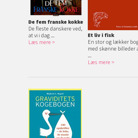
De fem franske kokke
De fleste danskere ved,
Et liv i fisk
at vi i dag ...
En stor og lækker bo
Læs mere
med skønne billeder 
...
Læs mere