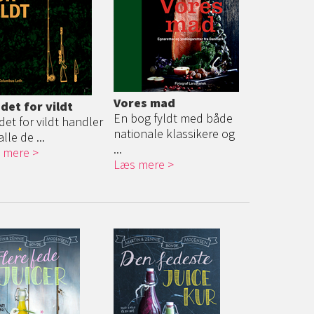
Vores mad
 det for vildt
En bog fyldt med både
det for vildt handler
nationale klassikere og
lle de ...
...
 mere
Læs mere