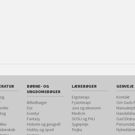
ERATUR
BØRNE- OG
LÆREBØGER
GENVEJE
UNGDOMSBØGER
 og
Ergoterapi
Kontakt
r
Billedbøger
Fysioterapi
Om Gads F
milie
Dyr
Jura og økonomi
Manuskript
 Bog
Eventyr
Medicin
Handelsbet
Fantasy
SOSU og PAU
Gad Ekstra
ikke
Historie og geografi
Sygepleje
Persondat
videnskab
Hobby og sport
Trojka
Nyhedsbre