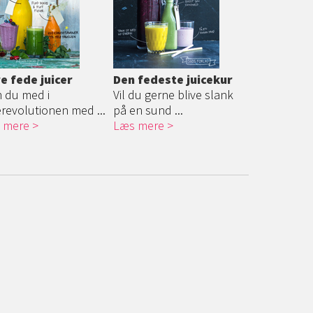
re fede juicer
Den fedeste juicekur
 du med i
Vil du gerne blive slank
erevolutionen med ...
på en sund ...
 mere
Læs mere