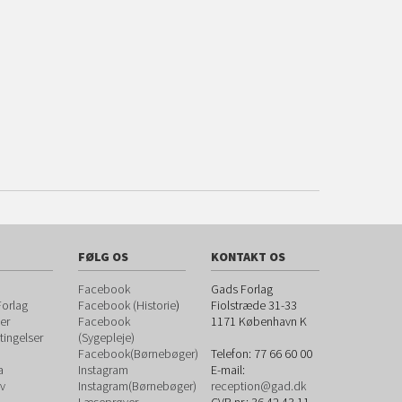
FØLG OS
KONTAKT OS
Facebook
Gads Forlag
orlag
Facebook (Historie
)
Fiolstræde 31-33
er
Facebook
1171
København K
ingelser
(Sygepleje)
Facebook(Børnebøger)
Telefon:
77 66 60 00
a
Instagram
E-mail:
v
Instagram(Børnebøger)
reception@gad.dk