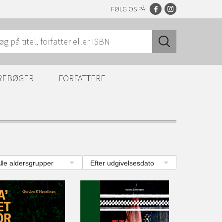
FØLG OS PÅ:
REBØGER
FORFATTERE
lle aldersgrupper
Efter udgivelsesdato