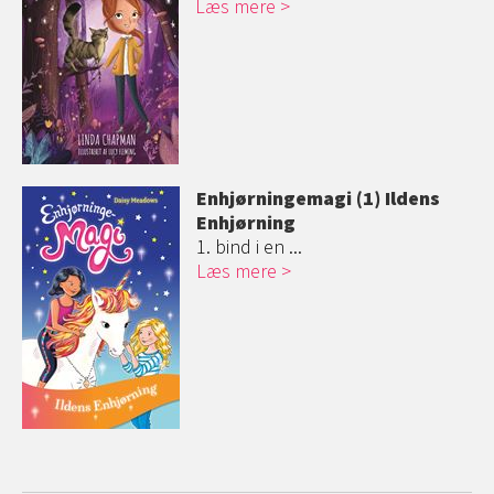
Læs mere
Enhjørningemag
i (1) Ildens
Enhjørning
1. bind i en ...
Læs mere