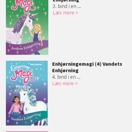
3. bind i en ...
Læs mere
Enhjørningemag
i (4) Vandets
Enhjørning
4. bind i en ...
Læs mere