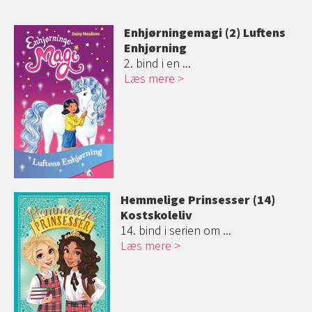
Enhjørningemag
i (2) Luftens
Enhjørning
2. bind i en ...
Læs mere
Hemmelige Prinsesser (14)
Kostskoleliv
14. bind i serien om ...
Læs mere