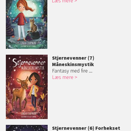
Læs mere
Stjernevenner (7)
Måneskinsmysti
k
Fantasy med fire ...
Læs mere
Stjernevenner (6) Forhekset