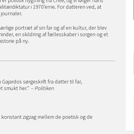
r politisk flygtning fra Chile, og vi følger hans
itærdiktatur i 1970’erne. For datteren ved, at
 journaler.
ærlige portræt af sin far og af en kultur, der blev
inder, en skildring af fællesskaber i sorgen og et
istorie på ny.
jardos sørgeskrift fra datter til far,
t smukt her."
– Politiken
et konstant zigzag mellem de poetisk og de