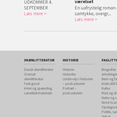
værelset
ld og
UDKOMMER 4.
om en gr...
SEPTEMBER
En uafrystelig roman
Læs mere
samtykke, overgr...
Læs mere
SKØNLITTERATUR
HISTORIE
FAGLITT
Dansk skønlitteratur
Historie
Biografier
Oversat
Historika
erindringe
skønlitteratur
Undervejs i historien
Børn og fa
Feel-good
– podcastserie
Kraks Blå
Krimi og spænding
Portræt –
Kultur
Læseklubmateriale
podcastserie
Mad og dr
Natur og 
Nord Aca
Opslagsvæ
Politik, s
debat