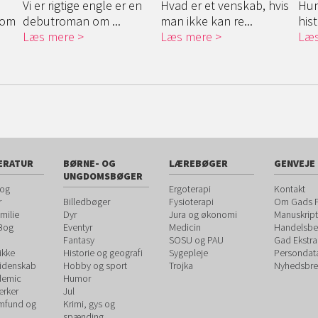
Vi er rigtige engle er en
Hvad er et venskab, hvis
Hun 
 om
debutroman om ...
man ikke kan re...
hist
Læs mere
Læs mere
Læs
ERATUR
BØRNE- OG
LÆREBØGER
GENVEJE
UNGDOMSBØGER
 og
Ergoterapi
Kontakt
r
Billedbøger
Fysioterapi
Om Gads F
milie
Dyr
Jura og økonomi
Manuskript
 Bog
Eventyr
Medicin
Handelsbet
Fantasy
SOSU og PAU
Gad Ekstra
ikke
Historie og geografi
Sygepleje
Persondat
videnskab
Hobby og sport
Trojka
Nyhedsbre
demic
Humor
rker
Jul
amfund og
Krimi, gys og
spænding