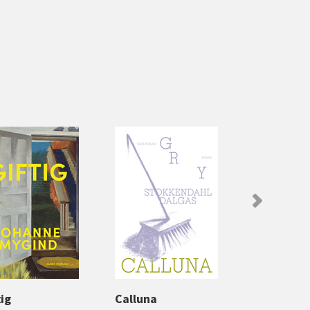
tig
Calluna
Den lyse n