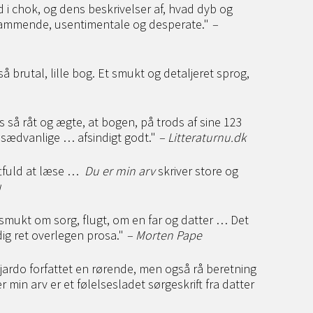
 i chok, og dens beskrivelser af, hvad dyb og
rammende, usentimentale og desperate."
–
 brutal, lille bog. Et smukt og detaljeret sprog,
 så råt og ægte, at bogen, på trods af sine 123
 sædvanlige … afsindigt godt."
– Litteraturnu.dk
aftfuld at læse …
Du er min arv
skriver store og
u
smukt om sorg, flugt, om en far og datter … Det
ig ret overlegen prosa."
– Morten Pape
rdo forfattet en rørende, men også rå beretning
 min arv er et følelsesladet sørgeskrift fra datter