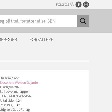
FØLG OS PÅ:
REBØGER
FORFATTERE
Du er min arv
Sidsel Ana Welden Gajardo
1. udgave 2023
Softcover m. flapper
ISBN: 9788712066156
Antal sider: 124
Pris: 199,95 kr.
Udgiver: Gads Forlag