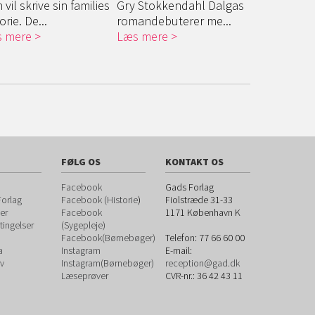
vil skrive sin families
Gry Stokkendahl Dalgas
Den lyse na
orie. De...
romandebuterer me...
gribende his
 mere
Læs mere
Læs mere
FØLG OS
KONTAKT OS
Facebook
Gads Forlag
orlag
Facebook (Historie
)
Fiolstræde 31-33
er
Facebook
1171
København K
ingelser
(Sygepleje)
Facebook(Børnebøger)
Telefon:
77 66 60 00
a
Instagram
E-mail:
v
Instagram(Børnebøger)
reception@gad.dk
Læseprøver
CVR-nr.: 36 42 43 11