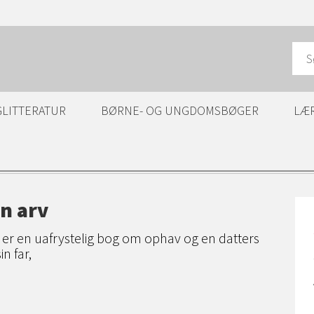
GLITTERATUR
BØRNE- OG UNGDOMSBØGER
LÆ
n arv
 er en uafrystelig bog om ophav og en datters
in far,