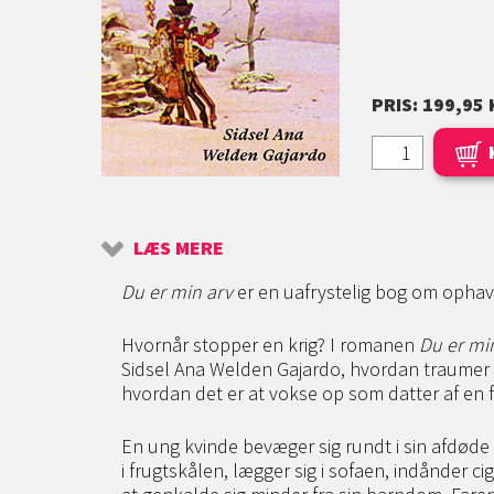
PRIS: 199,95 
LÆS MERE
Du er min arv
er en uafrystelig bog om ophav 
Hvornår stopper en krig? I romanen
Du er mi
Sidsel Ana Welden Gajardo, hvordan traumer l
hvordan det er at vokse op som datter af en far
En ung kvinde bevæger sig rundt i sin afdøde 
i frugtskålen, lægger sig i sofaen, indånder c