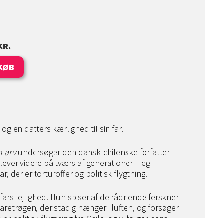
KR.
KØB
og en datters kærlighed til sin far.
n arv
undersøger den dansk-chilenske forfatter
ever videre på tværs af generationer – og
, der er torturoffer og politisk flygtning.
fars lejlighed. Hun spiser af de rådnende ferskner
igaretrøgen, der stadig hænger i luften, og forsøger