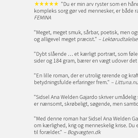
"Du er min arv ryster som en hånd
kompleks sorg gør ved mennesker, er både 
FEMINA
"Meget, meget smuk, sårbar, poetisk, men også
og alligevel meget præcist."
– Lektørudtalelse
"Dybt slående … et kærligt portræt, som føles
sider og 184 gram, bærer en vægt udover det
"En lille roman, der er utrolig rørende og kr
betydningsfulde erfaringer frem."
– Littuna.n
"Sidsel Ana Welden Gajardo skriver umådelig 
er nænsomt, skrøbeligt, søgende, men samtid
"Med denne roman har Sidsel Ana Welden Gaja
om kærlighed, krig og menneskelig krise. Du er
til forælder."
– Bogvægten.dk