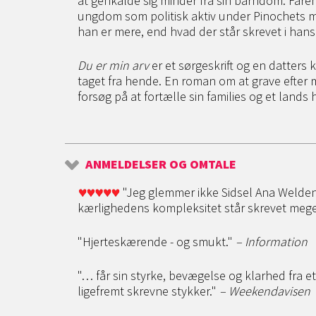
at genkalde sig minder fra sin barndom. Faren e
ungdom som politisk aktiv under Pinochets mil
han er mere, end hvad der står skrevet i hans
Du er min arv
er et sørgeskrift og en datters k
taget fra hende. En roman om at grave efter m
forsøg på at fortælle sin families og et lands h
ANMELDELSER OG OMTALE
"Jeg glemmer ikke Sidsel Ana Welden Ga
kærlighedens kompleksitet står skrevet mege
"Hjerteskærende - og smukt."
– Information
"… får sin styrke, bevægelse og klarhed fra 
ligefremt skrevne stykker."
– Weekendavisen