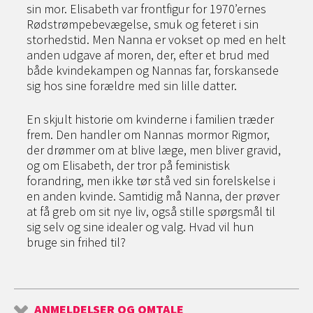
sin mor. Elisabeth var frontfigur for 1970’ernes
Rødstrømpebevægelse, smuk og feteret i sin
storhedstid. Men Nanna er vokset op med en helt
anden udgave af moren, der, efter et brud med
både kvindekampen og Nannas far, forskansede
sig hos sine forældre med sin lille datter.
En skjult historie om kvinderne i familien træder
frem. Den handler om Nannas mormor Rigmor,
der drømmer om at blive læge, men bliver gravid,
og om Elisabeth, der tror på feministisk
forandring, men ikke tør stå ved sin forelskelse i
en anden kvinde. Samtidig må Nanna, der prøver
at få greb om sit nye liv, også stille spørgsmål til
sig selv og sine idealer og valg. Hvad vil hun
bruge sin frihed til?
ANMELDELSER OG OMTALE