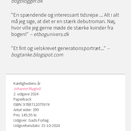
bogblogger.dk
"En spændende og interessant tidsrejse ... Alt i alt
må jeg sige, at det er en stærk debutroman. Nøj,
hvor ville jeg gerne møde de stærke kvinder fra
bogen!"
– etbogunivers.dk
"Et fint og velskrevet generationsportræt..."
–
bogtanke.blogspot.com
Kærlighedens år
Johanne Mygind
2. udgave 2024
Paperback
ISBN: 9788712075974
Antal sider: 399
Pris: 149,95 kr.
Udgiver: Gads Forlag
Udgivelsesdato: 15-10-2024