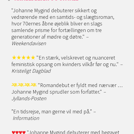
"Johanne Mygind debuterer sikkert og
vedrørende med en samtids- og slægtsroman,
hvor 70ernes åbne øjeblik bliver en slags
samlende prisme for fortællingen om tre
generationer af mødre og døtre."
–
Weekendavisen
"En stærk, velskrevet og nuanceret
feministisk opsang om kvinders vilkår før og nu."
–
Kristeligt Dagblad
"Romandebut er fyldt med nærvær …
Johanne Mygind sprudler som forfatter."
–
Jyllands-Posten
”En tidsrejse, man gerne vil med på.”
–
Information
"Johanne Mygind debuterer med begavet