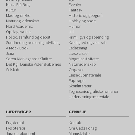
Kraks Blå Bog
Eventyr
Kultur
Fantasy
Mad og drikke
Historie og geografi
Natur og videnskab
Hobby og sport
Nord Academic
Humor
Opslagsværker
Jul
Politik, samfund og debat
Krimi, gys og spænding
Sundhed og personlig udvikling
Kærlighed og venskab
A Mock Book
Letlæsning
Jena
Læsekasser
Søren Kierkegaards Skrifter
Møgmisaktiviteter
Det Kgl. Danske Videnskabernes
Naturvidenskab
Selskab
Opgaver
Læseklubmateriale
Papbøger
Skønlitteratur
Tegneserier/grafiske romaner
Undervisningsmateriale
LÆREBØGER
GENVEJE
Ergoterapi
Kontakt
Fysioterapi
Om Gads Forlag
Jura og økonomi
Manuskripter