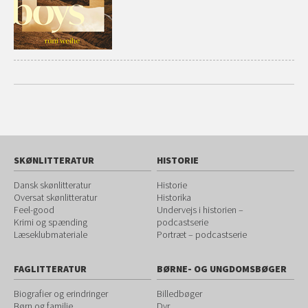
SKØNLITTERATUR
HISTORIE
Dansk skønlitteratur
Historie
Oversat skønlitteratur
Historika
Feel-good
Undervejs i historien –
Krimi og spænding
podcastserie
Læseklubmateriale
Portræt – podcastserie
FAGLITTERATUR
BØRNE- OG UNGDOMSBØGER
Biografier og erindringer
Billedbøger
Børn og familie
Dyr