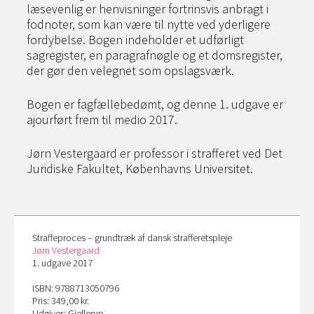
læsevenlig er henvisninger fortrinsvis anbragt i
fodnoter, som kan være til nytte ved yderligere
fordybelse. Bogen indeholder et udførligt
sagregister, en paragrafnøgle og et domsregister,
der gør den velegnet som opslagsværk.
Bogen er fagfællebedømt, og denne 1. udgave er
ajourført frem til medio 2017.
Jørn Vestergaard er professor i strafferet ved Det
Juridiske Fakultet, Københavns Universitet.
Straffeproces – grundtræk af dansk strafferetspleje
Jørn Vestergaard
1. udgave 2017
ISBN: 9788713050796
Pris: 349,00 kr.
Udgiver: Gjellerup