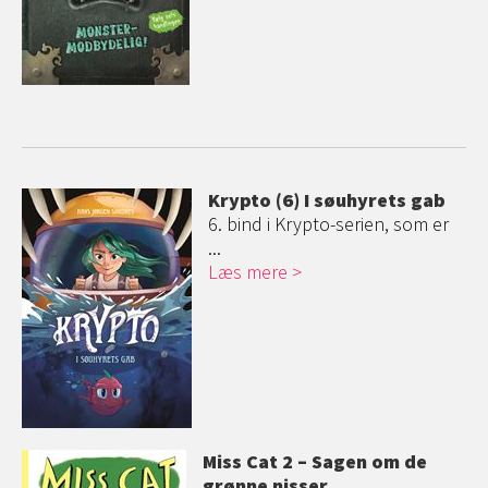
Krypto (6) I søuhyrets gab
6. bind i Krypto-serien, som er
...
Læs mere
Miss Cat 2 – Sagen om de
grønne nisser