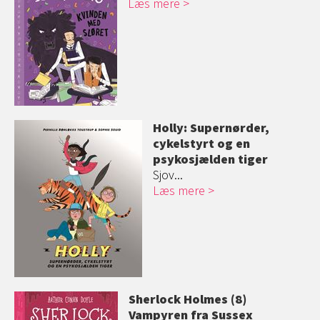
Læs mere
Holly: Supernørder,
cykelstyrt og en
psykosjælden tiger
Sjov...
Læs mere
Sherlock Holmes (8)
Vampyren fra Sussex