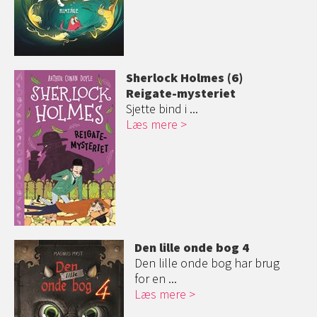
Sherlock Holmes (6)
Reigate-myster
iet
Sjette bind i ...
Læs mere
Den lille onde bog 4
Den lille onde bog har brug
for en ...
Læs mere