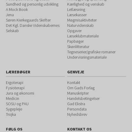
Sundhed og personlig udvikling
Kærlighed og venskab
A Mock Book
Letlæsning
Jena
Læsekasser
Søren Kierkegaards Skrifter
Møgmisaktiviteter
Det Kgl. Danske Videnskabernes
Naturvidenskab
Selskab
Opgaver
Læseklubmateriale
Papbøger
Skønlitteratur
Tegneserier/grafiske romaner
Undervisningsmateriale
LÆREBØGER
GENVEJE
Ergoterapi
Kontakt
Fysioterapi
Om Gads Forlag
Jura og økonomi
Manuskripter
Medicin
Handelsbetingelser
SOSU og PAU
Gad Ekstra
Sygepleje
Persondata
Trojka
Nyhedsbrev
FØLG OS
KONTAKT OS