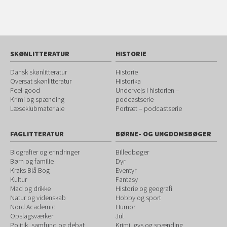
SKØNLITTERATUR
HISTORIE
Dansk skønlitteratur
Historie
Oversat skønlitteratur
Historika
Feel-good
Undervejs i historien –
Krimi og spænding
podcastserie
Læseklubmateriale
Portræt – podcastserie
FAGLITTERATUR
BØRNE- OG UNGDOMSBØGER
Biografier og erindringer
Billedbøger
Børn og familie
Dyr
Kraks Blå Bog
Eventyr
Kultur
Fantasy
Mad og drikke
Historie og geografi
Natur og videnskab
Hobby og sport
Nord Academic
Humor
Opslagsværker
Jul
Politik, samfund og debat
Krimi, gys og spænding