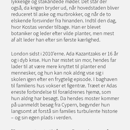
lykkelige og stakåndede møder. Det står der
også, da krigen bryder ud, når hovedstaden bliver
reduceret til aske og murbrokker, og når de to
elskende forsvinder fra hinanden. Indtil den dag,
hvor Kostas vender tilbage. Han er blevet
botaniker og leder efter vilde planter, men mest
af alt leder han efter sin første kærlighed.
London sidst i 2010’erne. Ada Kazantzakis er 16 år
og i dyb krise. Hun har mistet sin mor, hendes far
lader til at være mere knyttet til planter end
mennesker, og hun kan nok aldrig vise sig i
skolen igen efter en frygtelig episode. I baghaven
til familiens hus vokser et figentræ. Træet er Adas
eneste forbindelse til forældrenes hjemø, som
hun aldrig har besøgt. Da hendes moster kommer
på uanmeldt besøg fra Cypern, begynder hun
langsomt at forstå sin families turbulente historie
– og sin egen plads i verden.