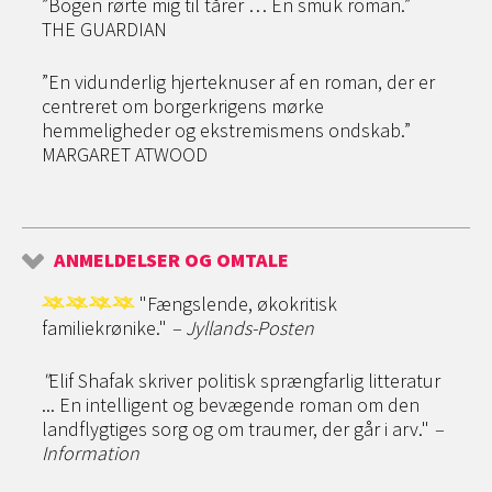
”Bogen rørte mig til tårer … En smuk roman.”
THE GUARDIAN
”En vidunderlig hjerteknuser af en roman, der er
centreret om borgerkrigens mørke
hemmeligheder og ekstremismens ondskab.”
MARGARET ATWOOD
ANMELDELSER OG OMTALE
"Fængslende, økokritisk
familiekrønike."
– Jyllands-Posten
"
Elif Shafak skriver politisk sprængfarlig litteratur
... En intelligent og bevægende roman om den
landflygtiges sorg og om traumer, der går i arv."
–
Information