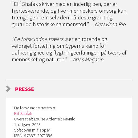
"Elif Shafak skriver med en inderlig pen, der er
hjerteskærende, og hvor menneskers omsorg kan
trænge gennem selv den hårdeste granit og
grufulde historiske sammenstød."
– Netavisen Pio
"
De forsvundne træers ø
er en rørende og
veldrejet fortælling om Cyperns kamp for
uafhængighed og flygtningeerfaringen på tværs af
mennesket og naturen."
– Atlas Magasin
PRESSE
De forsvundne træers ø
Elif Shafak
Oversat af: Louise Ardenfelt Ravnild
1. udgave 2023
Softcover m. flapper
ISBN: 9788712071396