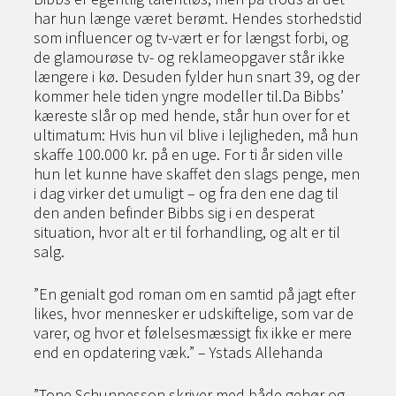
har hun længe været berømt. Hendes storheds­tid
som influencer og tv-vært er for længst forbi, og
de glamourøse tv- og reklameopgaver står ikke
længere i kø. Desuden fylder hun snart 39, og der
kommer hele tiden yngre modeller til.Da Bibbs’
kæreste slår op med hende, står hun over for et
ultimatum: Hvis hun vil blive i lej­ligheden, må hun
skaffe 100.000 kr. på en uge. For ti år siden ville
hun let kunne have skaffet den slags penge, men
i dag virker det umu­ligt – og fra den ene dag til
den anden befinder Bibbs sig i en desperat
situation, hvor alt er til forhandling, og alt er til
salg.
”En genialt god roman om en samtid på jagt efter
likes, hvor mennesker er udskiftelige, som var de
varer, og hvor et følelsesmæssigt fix ikke er mere
end en opdatering væk.” – Ystads Allehanda
”Tone Schunnesson skriver med både gehør og