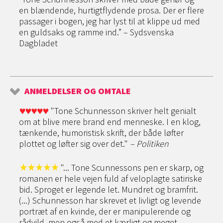
en blændende, hurtigtflydende prosa. Der er flere
passager i bogen, jeg har lyst til at klippe ud med
en guldsaks og ramme ind.” – Sydsvenska
Dagbladet
ANMELDELSER OG OMTALE
"Tone Schunnesson skriver helt genialt
om at blive mere brand end menneske. I en klog,
tænkende, humoristisk skrift, der både løfter
plottet og løfter sig over det."
– Politiken
"... Tone Scunnessons pen er skarp, og
romanen er hele vejen fuld af veloplagte satiriske
bid. Sproget er legende let. Mundret og bramfrit.
(...) Schunnesson har skrevet et livligt og levende
portræt af en kvinde, der er manipulerende og
rådvild, men også med et kærligt og meget