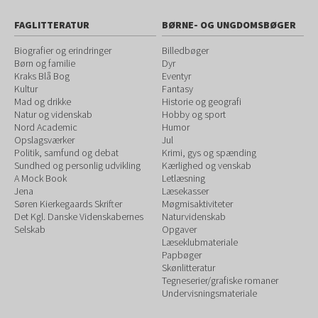
FAGLITTERATUR
BØRNE- OG UNGDOMSBØGER
Biografier og erindringer
Billedbøger
Børn og familie
Dyr
Kraks Blå Bog
Eventyr
Kultur
Fantasy
Mad og drikke
Historie og geografi
Natur og videnskab
Hobby og sport
Nord Academic
Humor
Opslagsværker
Jul
Politik, samfund og debat
Krimi, gys og spænding
Sundhed og personlig udvikling
Kærlighed og venskab
A Mock Book
Letlæsning
Jena
Læsekasser
Søren Kierkegaards Skrifter
Møgmisaktiviteter
Det Kgl. Danske Videnskabernes
Naturvidenskab
Selskab
Opgaver
Læseklubmateriale
Papbøger
Skønlitteratur
Tegneserier/grafiske romaner
Undervisningsmateriale