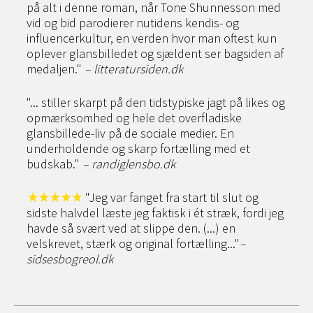
på alt i denne roman, når Tone Shunnesson med
vid og bid parodierer nutidens kendis- og
influencerkultur, en verden hvor man oftest kun
oplever glansbilledet og sjældent ser bagsiden af
medaljen."
– litteratursiden.dk
"... stiller skarpt på den tidstypiske jagt på likes og
opmærksomhed og hele det overfladiske
glansbillede-liv på de sociale medier. En
underholdende og skarp fortælling med et
budskab."
– randiglensbo.dk
"Jeg var fanget fra start til slut og
sidste halvdel læste jeg faktisk i ét stræk, fordi jeg
havde så svært ved at slippe den. (...) en
velskrevet, stærk og original fortælling..."
–
sidsesbogreol.dk