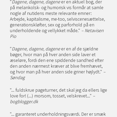
"
Dagene, dagene, dagene
er en aktuel bog, der
på melankolsk- og humorisk vis formår at samle
nogle af nutidens meste relevante emner:
Arbejde, kapitalisme, me-too, selviscenesættelse,
generationskløfter, sex og parforhold på en
underholdende og vellykket måde."
– Netavisen
Pio
"
Dagene, dagene, dagene
er en af de sjældne
bøger, hvor man på hver anden side laver et
æseløre, fordi den ene spiddende sandhed efter
den anden nærmest kræver at blive fremhævet,
og hvor man på hver anden side griner højlydt."
–
Søndag
"... fuldskrue pageturner, det skal jeg da ellers lige
love for! (...) morsom, tosset, velskrevet..."
–
bogblogger.dk
"... garanteret underholdningsværdi. Der er smæk