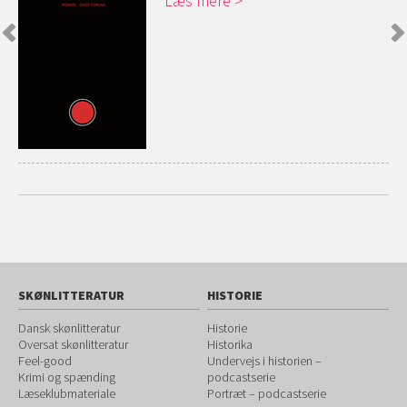
Læs mere
SKØNLITTERATUR
HISTORIE
Dansk skønlitteratur
Historie
Oversat skønlitteratur
Historika
Feel-good
Undervejs i historien –
Krimi og spænding
podcastserie
Læseklubmateriale
Portræt – podcastserie