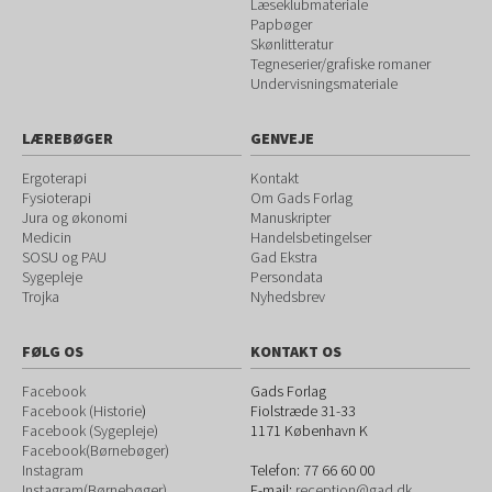
Læseklubmateriale
Papbøger
Skønlitteratur
Tegneserier/grafiske romaner
Undervisningsmateriale
LÆREBØGER
GENVEJE
Ergoterapi
Kontakt
Fysioterapi
Om Gads Forlag
Jura og økonomi
Manuskripter
Medicin
Handelsbetingelser
SOSU og PAU
Gad Ekstra
Sygepleje
Persondata
Trojka
Nyhedsbrev
FØLG OS
KONTAKT OS
Facebook
Gads Forlag
Facebook (Historie
)
Fiolstræde 31-33
Facebook (Sygepleje)
1171
København K
Facebook(Børnebøger)
Instagram
Telefon:
77 66 60 00
Instagram(Børnebøger)
E-mail:
reception@gad.dk