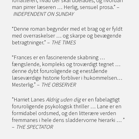
forfatteren, hvad der skal udelades, og hvordan
man pirrer læseren … Herlig, sensuel prosa.” –
INDEPENDENT ON SUNDAY
“Denne roman begynder med et brag og er fyldt
med overraskelser … og skarpe og bevægende
betragtninger.” –
THE TIMES
“Frances er en fascinerende skabning …
fængslende, kompleks og troværdigt tegnet …
denne dybt foruroligende og enestående
læseværdige historie forbliver i hukommelsen…
Mesterlig.” –
THE OBSERVER
”Harriet Lanes
Aldrig uden dig
er en fabelagtigt
foruroligende psykologisk thriller … Lane er en
formidabel ordsmed, og den litterære verden
fremmanes i hele dens sladdervorne hierarki … ”
–
THE SPECTATOR