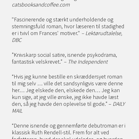
catsbooksandcoffee.com
"Fascinerende og stærkt underholdende og
stemningsfuld roman, hvor læseren til stadighed
er i tvivl om Frances' motiver."
–
Lektørudtalelse,
DBC
”Knivskarp social satire, isnende psykodrama,
fantastisk velskrevet.”
– The Independent
“Hvis jeg kunne bestille en skræddersyet roman
til mig selv … ville det sandsynligvis være denne
her… Jeg elskede den, elskede den… Jeg kan
kun sige, at jeg ville ønske, jeg ikke havde læst
den, så jeg havde den oplevelse til gode.” –
DAILY
MAIL
“Denne isnende og gennemførte debutroman er i
klassisk Ruth Rendell-stil. Frem for alt ved