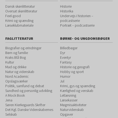
Dansk skønlitteratur
Historie
Oversat skønlitteratur
Historika
Feel-good
Undervejs i historien –
Krimi og spænding
podcastserie
Læseklubmateriale
Portræt – podcastserie
FAGLITTERATUR
BØRNE- OG UNGDOMSBØGER
Biografier og erindringer
Billedbøger
Børn og familie
Dyr
Kraks Blå Bog
Eventyr
Kultur
Fantasy
Mad og drikke
Historie og geografi
Natur og videnskab
Hobby og sport
Nord Academic
Humor
Opslagsværker
Jul
Politik, samfund og debat
Krimi, gys og spænding
Sundhed og personlig udvikling
Kærlighed og venskab
A Mock Book
Letlæsning
Jena
Læsekasser
Søren Kierkegaards Skrifter
Møgmisaktiviteter
Det Kgl. Danske Videnskabernes
Naturvidenskab
Selskab
Opgaver