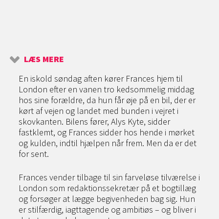
LÆS MERE
En iskold søndag aften kører Frances hjem til
London efter en vanen tro kedsommelig middag
hos sine forældre, da hun får øje på en bil, der er
kørt af vejen og landet med bunden i vejret i
skovkanten. Bilens fører, Alys Kyte, sidder
fastklemt, og Frances sidder hos hende i mørket
og kulden, indtil hjælpen når frem. Men da er det
for sent.
Frances vender tilbage til sin farveløse tilværelse i
London som redaktionssekretær på et bogtillæg
og forsøger at lægge begivenheden bag sig. Hun
er stilfærdig, iagttagende og ambitiøs – og bliver i