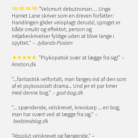
”Velsmurt debutroman… Unge
Harriet Lane skriver som en dreven forfatter:
Handlingen glider veloplagt deruda', sproget er
både smukt og effektivt, person og
miljøbeskrivelser fyldige uden at blive lange i
spyttet."
–
Jyllands-Posten
”Psykopatisk svær at lægge fra sig!”
–
Aniston.dk
"...fantastisk velfortalt, man fanges ind af den som
af et psykosocialt drama... Und jer et par timer
med denne bog."
–
god-bog.dk
"... spændende, velskrevet, knivskarp ... en bog,
man har svært ved at lægge fra sig."
–
bedstesblog.dk
”Absolut velskrevet og fængende.” –