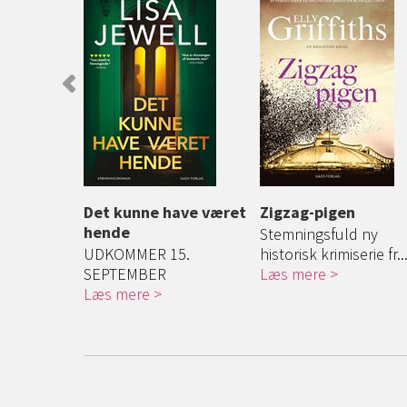
Det kunne have været
Zigzag-pigen
hende
it barn
Stemningsfuld ny
 og ...
UDKOMMER 15.
historisk krimiserie fr..
SEPTEMBER
Læs mere
Læs mere