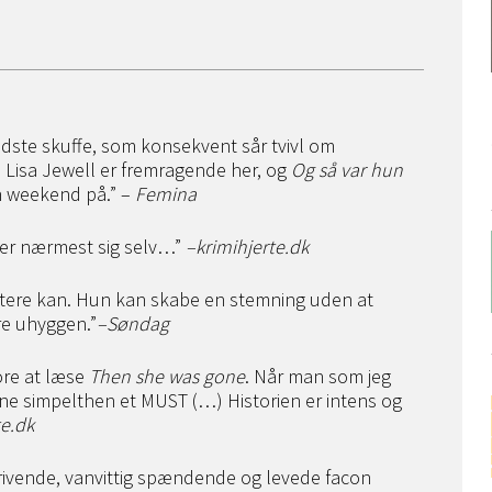
edste skuffe, som konsekvent sår tvivl om
 Lisa Jewell er fremragende her, og
Og så var hun
n weekend på.” –
Femina
nder nærmest sig selv…”
–
krimihjerte.dk
attere kan. Hun kan skabe en stemning uden at
e uhyggen.”
–
Søndag
ore at læse
Then she was gone
. Når man som jeg
enne simpelthen et MUST (…) Historien er intens og
te.dk
rivende, vanvittig spændende og levede facon