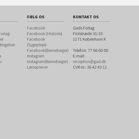
FØLG OS
KONTAKT OS
Facebook
Gads Forlag
orlag
Facebook (Historie
)
Fiolstræde 31-33
er
Facebook
1171
København K
ingelser
(Sygepleje)
Facebook(Børnebøger)
Telefon:
77 66 60 00
a
Instagram
E-mail:
v
Instagram(Børnebøger)
reception@gad.dk
Læseprøver
CVR-nr.: 36 42 43 11