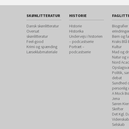
SKØNLITTERATUR
HISTORIE
FAGLITT
Dansk skønlitteratur
Historie
Biografier
Oversat
Historika
erindringe
skønlitteratur
Undervejs i historien
Børn og fa
Feel-good
– podcastserie
Kraks Blå
Krimi og spænding
Portræt –
Kultur
Læseklubmateriale
podcastserie
Mad og dr
Natur og 
Nord Aca
Opslagsvæ
Politik, s
debat
Sundhed 
personlig 
A Mock B
Jena
Søren Kie
Skrifter
Det Kgl. 
Videnskab
Selskab