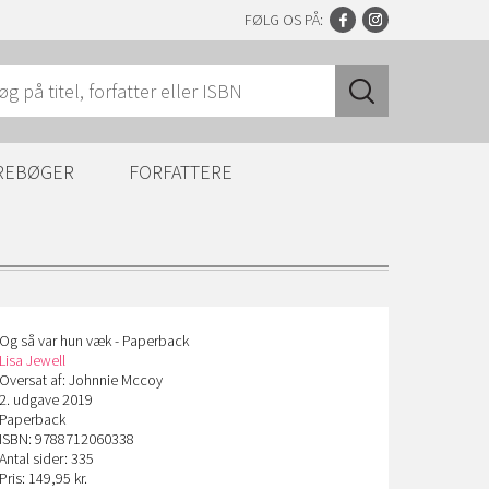
FØLG OS PÅ:
REBØGER
FORFATTERE
Og så var hun væk - Paperback
Lisa Jewell
Oversat af: Johnnie Mccoy
2. udgave 2019
Paperback
ISBN: 9788712060338
Antal sider: 335
Pris: 149,95 kr.