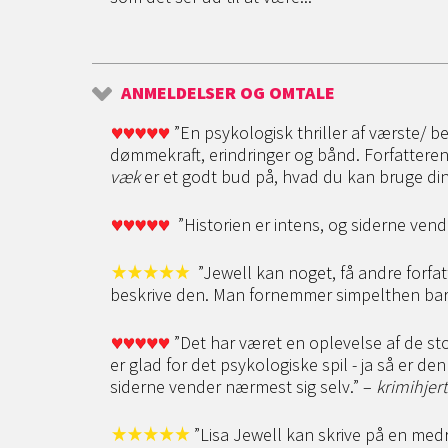
ANMELDELSER OG OMTALE
”En psykologisk thriller af værste/ b
dømmekraft, erindringer og bånd. Forfatteren
væk
er et godt bud på, hvad du kan bruge di
”Historien er intens, og siderne ve
”Jewell kan noget, få andre forf
beskrive den. Man fornemmer simpelthen bar
”Det har været en oplevelse af de st
er glad for det psykologiske spil - ja så er d
siderne vender nærmest sig selv.” –
krimihjer
”Lisa Jewell kan skrive på en med