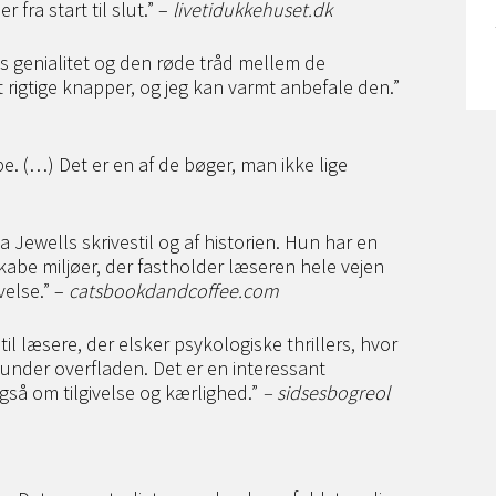
 fra start til slut.” –
livetidukkehuset.dk
s genialitet og den røde tråd mellem de
 rigtige knapper, og jeg kan varmt anbefale den.”
pe. (…) Det er en af de bøger, man ikke lige
Jewells skrivestil og af historien. Hun har en
kabe miljøer, der fastholder læseren hele vejen
else.” –
catsbookdandcoffee.com
til læsere, der elsker psykologiske thrillers, hvor
r under overfladen. Det er en interessant
så om tilgivelse og kærlighed.”
– sidsesbogreol