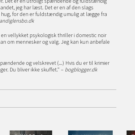
r. Det er en utroligt spændende og fuldstændig
 andet, jeg har læst. Det er en af den slags
 hug, for den er fuldstændig umulig at lægge fra
andiglensbo.dk
en vellykket psykologisk thriller i domestic noir
man om mennesker og valg. Jeg kan kun anbefale
pændende og velskrevet (...) Hvis du er til krimier
er. Du bliver ikke skuffet." –
bogblogger.dk