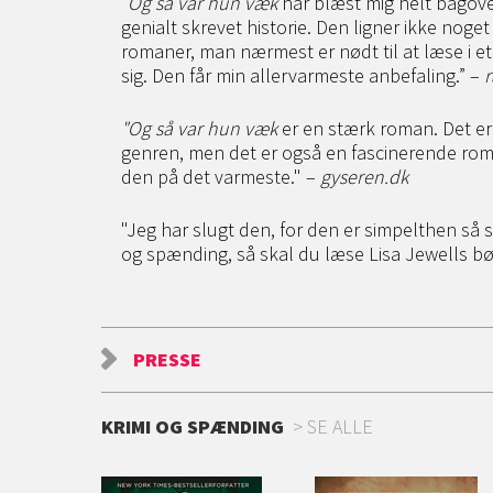
”
Og så var hun væk
har blæst mig helt bagove
genialt skrevet historie. Den ligner ikke noget
romaner, man nærmest er nødt til at læse i et
sig. Den får min allervarmeste anbefaling.” –
r
"Og så var hun væk
er en stærk roman. Det er 
genren, men det er også en fascinerende ro
den på det varmeste." –
gyseren.dk
"Jeg har slugt den, for den er simpelthen så s
og spænding, så skal du læse Lisa Jewells bøg
PRESSE
KRIMI OG SPÆNDING
SE ALLE