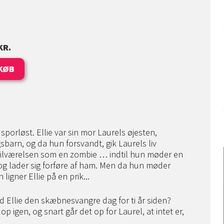
KR.
KØB
t sporløst. Ellie var sin mor Laurels øjesten,
barn, og da hun forsvandt, gik Laurels liv
 tilværelsen som en zombie … indtil hun møder en
 lader sig forføre af ham. Men da hun møder
 ligner Ellie på en prik...
 Ellie den skæbnesvangre dag for ti år siden?
 igen, og snart går det op for Laurel, at intet er,