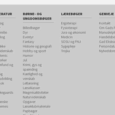
ERATUR
BØRNE- OG
LÆREBØGER
GENVEJE
UNGDOMSBØGER
 og
Ergoterapi
Kontakt
r
Billedbøger
Fysioterapi
Om Gads F
milie
Dyr
Jura og økonomi
Manuskript
 Bog
Eventyr
Medicin
Handelsbet
Fantasy
SOSU og PAU
Gad Ekstra
ikke
Historie og geografi
Sygepleje
Persondat
videnskab
Hobby og sport
Trojka
Nyhedsbre
demic
Humor
rker
Jul
amfund og
Krimi, gys og
spænding
og
Kærlighed og
udvikling
venskab
ook
Letlæsning
Læsekasser
rkegaards
Møgmisaktiviteter
Naturvidenskab
Danske
Opgaver
ernes
Læseklubmateriale
Papbøger