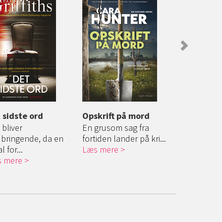
 sidste ord
Opskrift på mord
Kun en tå
 bliver
En grusom sag fra
Nogle hemm
bringende, da en
fortiden lander på kri...
har bedst af
l for...
Læs mere
Læs mere
 mere