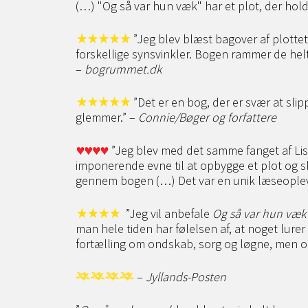
(…) "Og så var hun væk" har et plot, der holder
”Jeg blev blæst bagover af plottet
forskellige synsvinkler. Bogen rammer de helt
–
bogrummet.dk
”Det er en bog, der er svær at slip
glemmer.” –
Connie/Bøger og forfattere
”Jeg blev med det samme fanget af Lisa 
imponerende evne til at opbygge et plot og s
gennem bogen (…) Det var en unik læseoplev
”Jeg vil anbefale
Og så var hun væk
man hele tiden har følelsen af, at noget lure
fortælling om ondskab, sorg og løgne, men og
–
Jyllands-Posten