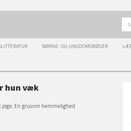
GLITTERATUR
BØRNE- OG UNGDOMSBØGER
LÆ
ar hun væk
t pige. En grusom hemmelighed