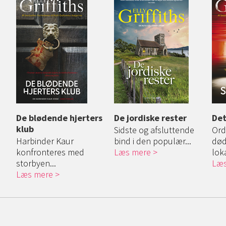
De blødende hjerters
De jordiske rester
Det
klub
Sidste og afsluttende
Ord
.
Harbinder Kaur
bind i den populær...
død
konfronteres med
Læs mere
loka
storbyen...
Læs
Læs mere