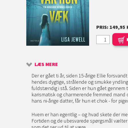
PRIS: 149,95 
LÆS MERE
Der er gået ti år, siden 15-årige Ellie forsvand
hendes dygtige, strålende og smukke yndlings
fuldstændig i stå. Siden er hun gået gennem
karismatisk og charmerende fremmed mand og
hans ni-årige datter, får hun et chok - for pigen
Hvem er han egentlig – og hvad skete der med
Fortiden og de ubesvarede spørgsmål vælter op
som det ser ud til at være...