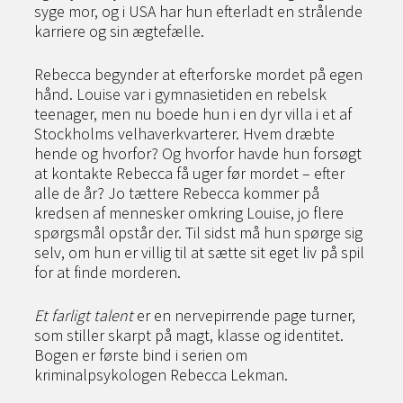
syge mor, og i USA har hun efterladt en strålende
karriere og sin ægtefælle.
Rebecca begynder at efterforske mordet på egen
hånd. Louise var i gymnasietiden en rebelsk
teenager, men nu boede hun i en dyr villa i et af
Stockholms velhaverkvarterer. Hvem dræbte
hende og hvorfor? Og hvorfor havde hun forsøgt
at kontakte Rebecca få uger før mordet – efter
alle de år? Jo tættere Rebecca kommer på
kredsen af mennesker omkring Louise, jo flere
spørgsmål opstår der. Til sidst må hun spørge sig
selv, om hun er villig til at sætte sit eget liv på spil
for at finde morderen.
Et farligt talent
er en nervepirrende page turner,
som stiller skarpt på magt, klasse og identitet.
Bogen er første bind i serien om
kriminalpsykologen Rebecca Lekman.