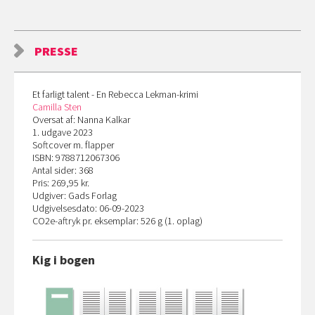
PRESSE
Et farligt talent - En Rebecca Lekman-krimi
Camilla Sten
Oversat af: Nanna Kalkar
1. udgave 2023
Softcover m. flapper
ISBN: 9788712067306
Antal sider: 368
Pris: 269,95 kr.
Udgiver: Gads Forlag
Udgivelsesdato: 06-09-2023
CO
2
e-aftryk pr. eksemplar: 526 g (1. oplag)
Kig i bogen