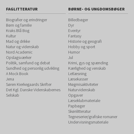
FAGLITTERATUR
BØRNE- OG UNGDOMSBØGER
Biografier og erindringer
Billedbøger
Børn og familie
Dyr
Kraks Blå Bog
Eventyr
Kultur
Fantasy
Mad og drikke
Historie og geografi
Natur og videnskab
Hobby og sport
Nord Academic
Humor
Opslagsværker
Jul
Politik, samfund og debat
Krimi, gys og spænding
Sundhed og personlig udvikling
Kærlighed og venskab
A Mock Book
Letlæsning
Jena
Læsekasser
Søren Kierkegaards Skrifter
Møgmisaktiviteter
Det Kgl. Danske Videnskabernes
Naturvidenskab
Selskab
Opgaver
Læseklubmateriale
Papbøger
Skønlitteratur
Tegneserier/grafiske romaner
Undervisningsmateriale