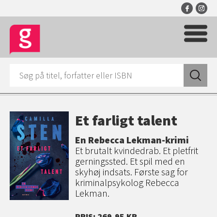
Et farligt talent
En Rebecca Lekman-krimi
Et brutalt kvindedrab. Et pletfrit
gerningssted. Et spil med en
skyhøj indsats. Første sag for
kriminalpsykolog Rebecca
Lekman.
PRIS: 269,95 KR.