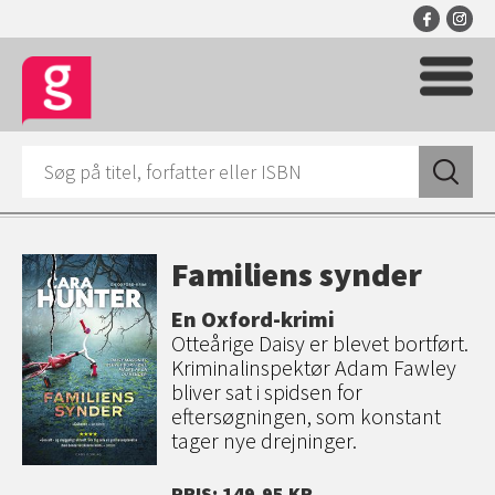
Familiens synder
En Oxford-krimi
Otteårige Daisy er blevet bortført.
Kriminalinspektør Adam Fawley
bliver sat i spidsen for
eftersøgningen, som konstant
tager nye drejninger.
PRIS: 149,95 KR.