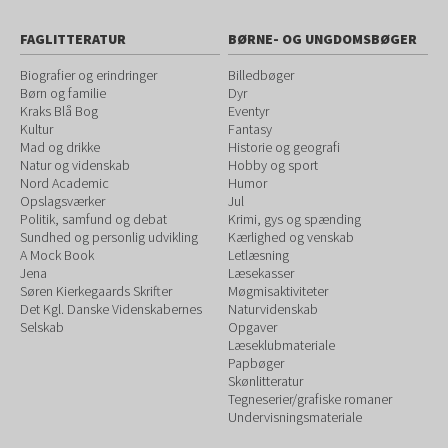
FAGLITTERATUR
BØRNE- OG UNGDOMSBØGER
Biografier og erindringer
Billedbøger
Børn og familie
Dyr
Kraks Blå Bog
Eventyr
Kultur
Fantasy
Mad og drikke
Historie og geografi
Natur og videnskab
Hobby og sport
Nord Academic
Humor
Opslagsværker
Jul
Politik, samfund og debat
Krimi, gys og spænding
Sundhed og personlig udvikling
Kærlighed og venskab
A Mock Book
Letlæsning
Jena
Læsekasser
Søren Kierkegaards Skrifter
Møgmisaktiviteter
Det Kgl. Danske Videnskabernes
Naturvidenskab
Selskab
Opgaver
Læseklubmateriale
Papbøger
Skønlitteratur
Tegneserier/grafiske romaner
Undervisningsmateriale