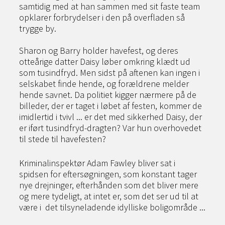
samtidig med at han sammen med sit faste team
opklarer forbrydelser i den på overfladen så
trygge by.
Sharon og Barry holder havefest, og deres
otteårige datter Daisy løber omkring klædt ud
som tusindfryd. Men sidst på aftenen kan ingen i
selskabet finde hende, og forældrene melder
hende savnet. Da politiet kigger nærmere på de
billeder, der er taget i løbet af festen, kommer de
imidlertid i tvivl ... er det med sikkerhed Daisy, der
er iført tusindfryd-dragten? Var hun overhovedet
til stede til havefesten?
Kriminalinspektør Adam Fawley bliver sat i
spidsen for eftersøgningen, som konstant tager
nye drejninger, efterhånden som det bliver mere
og mere tydeligt, at intet er, som det ser ud til at
være i det tilsyneladende idylliske boligområde ...