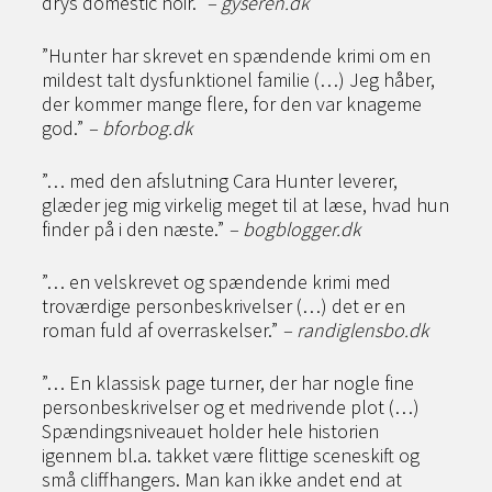
drys domestic noir.”
– gyseren.dk
”Hunter har skrevet en spændende krimi om en
mildest talt dysfunktionel familie (…) Jeg håber,
der kommer mange flere, for den var knageme
god.”
– bforbog.dk
”… med den afslutning Cara Hunter leverer,
glæder jeg mig virkelig meget til at læse, hvad hun
finder på i den næste.”
– bogblogger.dk
”… en velskrevet og spændende krimi med
troværdige personbeskrivelser (…) det er en
roman fuld af overraskelser.”
– randiglensbo.dk
”… En klassisk page turner, der har nogle fine
personbeskrivelser og et medrivende plot (…)
Spændingsniveauet holder hele historien
igennem bl.a. takket være flittige sceneskift og
små cliffhangers. Man kan ikke andet end at