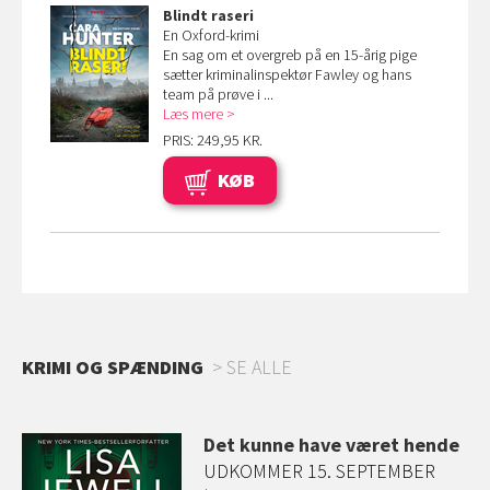
Blindt raseri
En Oxford-krimi
En sag om et overgreb på en 15-årig pige
sætter kriminalinspektør Fawley og hans
team på prøve i ...
Læs mere
PRIS: 249,95 KR.
KØB
KRIMI OG SPÆNDING
SE ALLE
Det kunne have været hende
r
UDKOMMER 15. SEPTEMBER