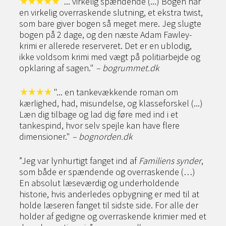
"... virkelig spændende (...) Bogen har
en virkelig overraskende slutning, et ekstra twist,
som bare giver bogen så meget mere. Jeg slugte
bogen på 2 dage, og den næste Adam Fawley-
krimi er allerede reserveret. Det er en ublodig,
ikke voldsom krimi med vægt på politiarbejde og
opklaring af sagen."
– bogrummet.dk
"... en tankevækkende roman om
kærlighed, had, misundelse, og klasseforskel (...)
Læn dig tilbage og lad dig føre med ind i et
tankespind, hvor selv spejle kan have flere
dimensioner."
– bognorden.dk
”Jeg var lynhurtigt fanget ind af
Familiens synder
,
som både er spændende og overraskende (…)
En absolut læseværdig og underholdende
historie, hvis anderledes opbygning er med til at
holde læseren fanget til sidste side. For alle der
holder af gedigne og overraskende krimier med et