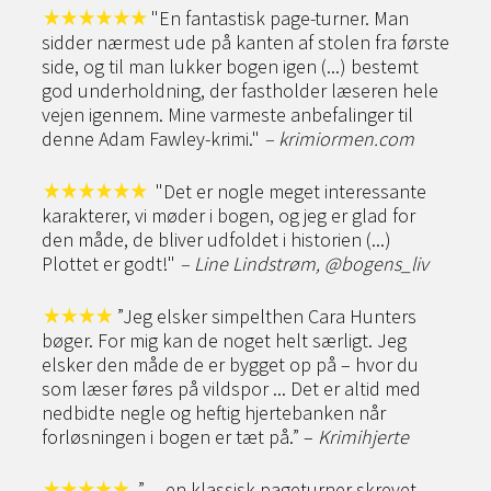
"En fantastisk page-turner. Man
sidder nærmest ude på kanten af stolen fra første
side, og til man lukker bogen igen (...) bestemt
god underholdning, der fastholder læseren hele
vejen igennem. Mine varmeste anbefalinger til
denne Adam Fawley-krimi."
– krimiormen.com
"Det er nogle meget interessante
karakterer, vi møder i bogen, og jeg er glad for
den måde, de bliver udfoldet i historien (...)
Plottet er godt!"
– Line Lindstrøm, @bogens_liv
”Jeg elsker simpelthen Cara Hunters
bøger. For mig kan de noget helt særligt. Jeg
elsker den måde de er bygget op på – hvor du
som læser føres på vildspor ... Det er altid med
nedbidte negle og heftig hjertebanken når
forløsningen i bogen er tæt på.” –
Krimihjerte
”… en klassisk pageturner skrevet