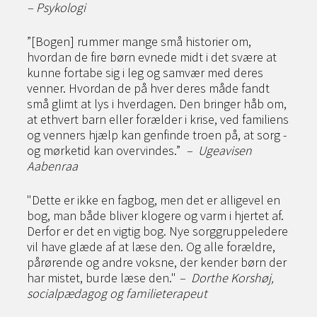
– Psykologi
”[Bogen] rummer mange små historier om,
hvordan de fire børn evnede midt i det svære at
kunne fortabe sig i leg og samvær med deres
venner. Hvordan de på hver deres måde fandt
små glimt at lys i hverdagen. Den bringer håb om,
at ethvert barn eller forælder i krise, ved familiens
og venners hjælp kan genfinde troen på, at sorg -
og mørketid kan overvindes.”
–
Ugeavisen
Aabenraa
"Dette er ikke en fagbog, men det er alligevel en
bog, man både bliver klogere og varm i hjertet af.
Derfor er det en vigtig bog. Nye sorggruppeledere
vil have glæde af at læse den. Og alle forældre,
pårørende og andre voksne, der kender børn der
har mistet, burde læse den."
– Dorthe Korshøj,
socialpædagog og familieterapeut