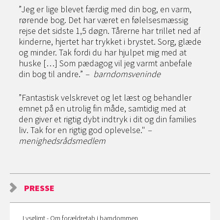
”Jeg er lige blevet færdig med din bog, en varm,
rørende bog. Det har været en følelsesmæssig
rejse det sidste 1,5 døgn. Tårerne har trillet ned af
kinderne, hjertet har trykket i brystet. Sorg, glæde
og minder. Tak fordi du har hjulpet mig med at
huske […] Som pædagog vil jeg varmt anbefale
din bog til andre.”
– barndomsveninde
”Fantastisk velskrevet og let læst og behandler
emnet på en utrolig fin måde, samtidig med at
den giver et rigtig dybt indtryk i dit og din families
liv. Tak for en rigtig god oplevelse."
–
menighedsrådsmedlem
PRESSE
Lysglimt - Om forældretab i barndommen