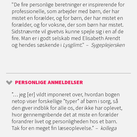
"De fire personlige beretninger er inspirerende for
professionelle, som arbejder med børn, der har
mistet en forælder, og for børn, der har mistet en
forælder, og for voksne, der som børn har mistet.
Sidstnævnte vil givetvis kunne spejle sig i en af de
fire. Man er i godt selskab med Elisabeth Arendt
og hendes søskende i
Lysglimt
."
– Sygeplejersken
PERSONLIGE ANMELDELSER
”… jeg [er] vildt imponeret over, hvordan bogen
netop viser forskellige ”typer” af børn i sorg, så
den giver indblik for alle os, der ikke har oplevet,
hvor gennemgribende det at miste en forælder
forandrer livet og personligheden hos et barn.
Tak for en meget fin læseoplevelse.”
– kollega