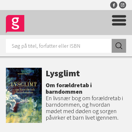
Lysglimt
Om forældretab i
barndommen
En livsnær bog om forældretab i
barndommen, og hvordan
mødet med døden og sorgen
påvirker et barn livet igennem.