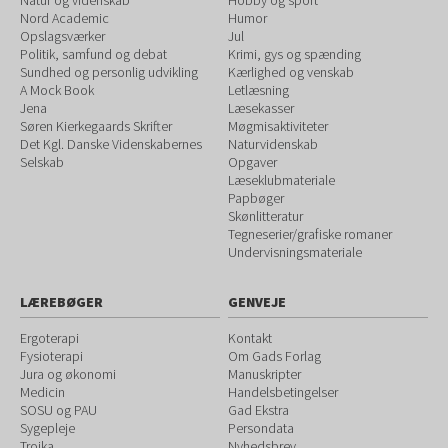
Natur og videnskab
Hobby og sport
Nord Academic
Humor
Opslagsværker
Jul
Politik, samfund og debat
Krimi, gys og spænding
Sundhed og personlig udvikling
Kærlighed og venskab
A Mock Book
Letlæsning
Jena
Læsekasser
Søren Kierkegaards Skrifter
Møgmisaktiviteter
Det Kgl. Danske Videnskabernes
Naturvidenskab
Selskab
Opgaver
Læseklubmateriale
Papbøger
Skønlitteratur
Tegneserier/grafiske romaner
Undervisningsmateriale
LÆREBØGER
GENVEJE
Ergoterapi
Kontakt
Fysioterapi
Om Gads Forlag
Jura og økonomi
Manuskripter
Medicin
Handelsbetingelser
SOSU og PAU
Gad Ekstra
Sygepleje
Persondata
Trojka
Nyhedsbrev