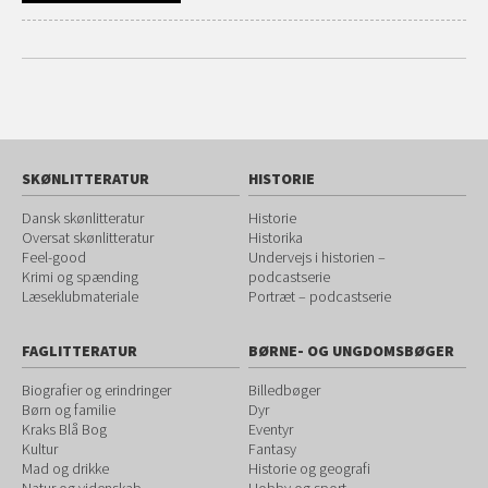
SKØNLITTERATUR
HISTORIE
Dansk skønlitteratur
Historie
Oversat skønlitteratur
Historika
Feel-good
Undervejs i historien –
Krimi og spænding
podcastserie
Læseklubmateriale
Portræt – podcastserie
FAGLITTERATUR
BØRNE- OG UNGDOMSBØGER
Biografier og erindringer
Billedbøger
Børn og familie
Dyr
Kraks Blå Bog
Eventyr
Kultur
Fantasy
Mad og drikke
Historie og geografi