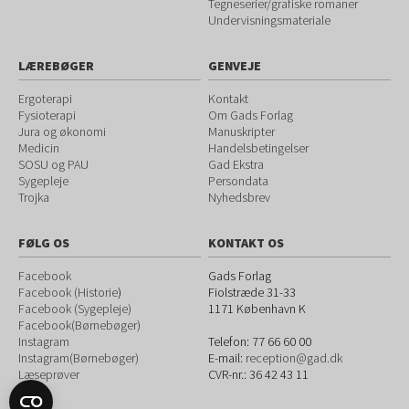
Tegneserier/grafiske romaner
Undervisningsmateriale
LÆREBØGER
GENVEJE
Ergoterapi
Kontakt
Fysioterapi
Om Gads Forlag
Jura og økonomi
Manuskripter
Medicin
Handelsbetingelser
SOSU og PAU
Gad Ekstra
Sygepleje
Persondata
Trojka
Nyhedsbrev
FØLG OS
KONTAKT OS
Facebook
Gads Forlag
Facebook (Historie
)
Fiolstræde 31-33
Facebook (Sygepleje)
1171
København K
Facebook(Børnebøger)
Instagram
Telefon:
77 66 60 00
Instagram(Børnebøger)
E-mail:
reception@gad.dk
Læseprøver
CVR-nr.: 36 42 43 11