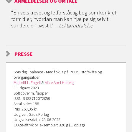
ANMELDELSER OG OMTALE
"En velskrevet og letforståelig bog som konkret
formidler, hvordan man kan hjælpe sig selv til
sundere en livsstil."
– Lektørudtalelse
PRESSE
Spis dig i balance - Med fokus på PCOS, stofskifte og
overgangsalder
Majbritt L. Engell
&
Alice Apel Hartvig
3. udgave 2023
Softcover m. flapper
ISBN: 9788712072058
Antal sider: 188
Pris: 269,95 kr.
Udgiver: Gads Forlag
Udgivelsesdato: 28-06-2023
CO
2
e-aftryk pr. eksemplar: 820 g (1. oplag)