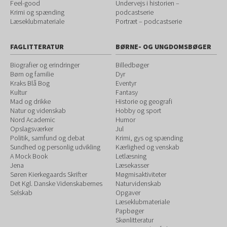
Feel-good
Undervejs i historien –
Krimi og spænding
podcastserie
Læseklubmateriale
Portræt – podcastserie
FAGLITTERATUR
BØRNE- OG UNGDOMSBØGER
Biografier og erindringer
Billedbøger
Børn og familie
Dyr
Kraks Blå Bog
Eventyr
Kultur
Fantasy
Mad og drikke
Historie og geografi
Natur og videnskab
Hobby og sport
Nord Academic
Humor
Opslagsværker
Jul
Politik, samfund og debat
Krimi, gys og spænding
Sundhed og personlig udvikling
Kærlighed og venskab
A Mock Book
Letlæsning
Jena
Læsekasser
Søren Kierkegaards Skrifter
Møgmisaktiviteter
Det Kgl. Danske Videnskabernes
Naturvidenskab
Selskab
Opgaver
Læseklubmateriale
Papbøger
Skønlitteratur