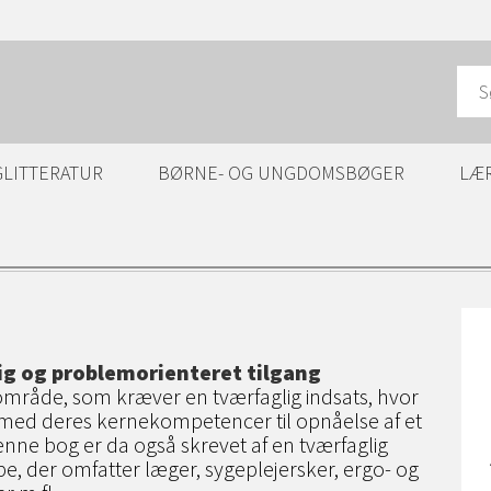
GLITTERATUR
BØRNE- OG UNGDOMSBØGER
LÆ
ig og problemorienteret tilgang
t område, som kræver en tværfaglig indsats, hvor
 med deres kernekompetencer til opnåelse af et
enne bog er da også skrevet af en tværfaglig
pe, der omfatter læger, sygeplejersker, ergo- og