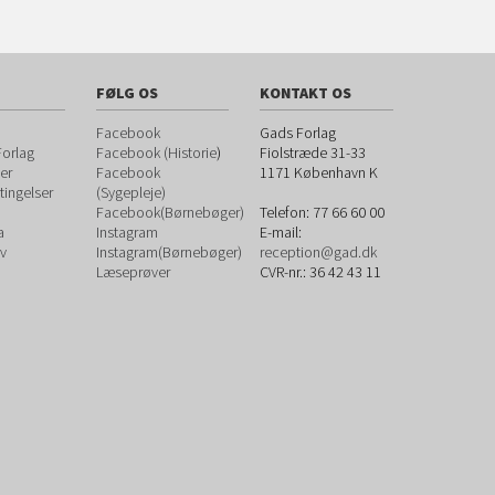
FØLG OS
KONTAKT OS
Facebook
Gads Forlag
orlag
Facebook (Historie
)
Fiolstræde 31-33
er
Facebook
1171
København K
ingelser
(Sygepleje)
Facebook(Børnebøger)
Telefon:
77 66 60 00
a
Instagram
E-mail:
v
Instagram(Børnebøger)
reception@gad.dk
Læseprøver
CVR-nr.: 36 42 43 11