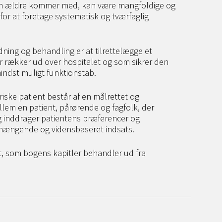
en ældre kommer med, kan være mangfoldige og
or at foretage systematisk og tværfaglig
ing og behandling er at tilrettelægge et
rækker ud over hospitalet og som sikrer den
indst muligt funktionstab.
riske patient består af en målrettet og
lem en patient, pårørende og fagfolk, der
og inddrager patientens præferencer og
nhængende og vidensbaseret indsats.
ent, som bogens kapitler behandler ud fra