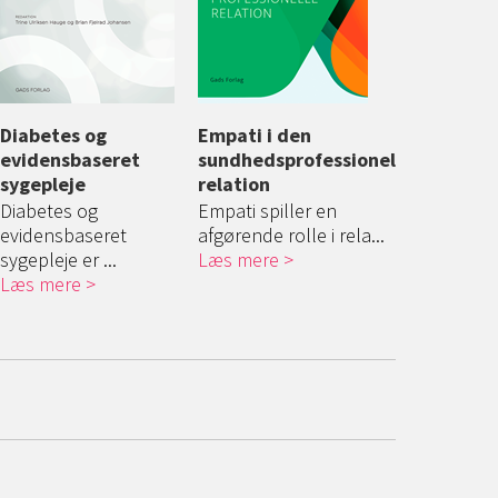
Diabetes og
Ernæring i klinisk
Empati i den
Infektionshygiejne i
Ernæring i 
telser og
evidensbaseret
praksis
sundhedsprofessionelle
praksis
praksis
dning for
sygepleje
relation
Ernæring i klinisk
Denne bog er et
Ernæring i kl
raksis
Diabetes og
praksis er en praksi...
Empati spiller en
læringsværktøj til
praksis er en
nterer et
evidensbaseret
Læs mere
afgørende rolle i rela...
stude...
Læs mere
ktiv på...
sygepleje er ...
Læs mere
Læs mere
Læs mere