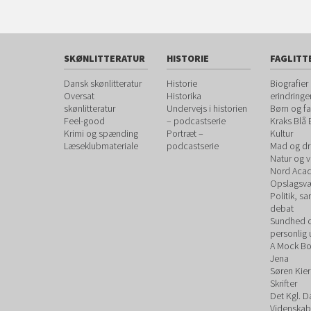
SKØNLITTERATUR
HISTORIE
FAGLITT
Dansk skønlitteratur
Historie
Biografier
Oversat
Historika
erindringe
skønlitteratur
Undervejs i historien
Børn og fa
Feel-good
– podcastserie
Kraks Blå
Krimi og spænding
Portræt –
Kultur
Læseklubmateriale
podcastserie
Mad og dr
Natur og 
Nord Aca
Opslagsvæ
Politik, s
debat
Sundhed 
personlig 
A Mock B
Jena
Søren Kie
Skrifter
Det Kgl. 
Videnskab