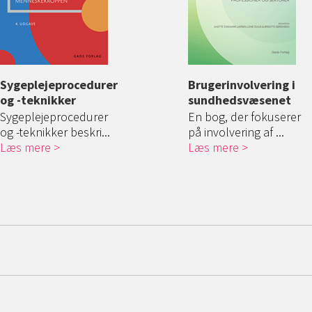
procedurer
Sygeplejeprocedurer
Tværprofessionelt
Kommunikation for
Brugerinvolvering i
Nutidige
ker
og -teknikker
og tværsektorielt
sundhedsprofessionelle
sundhedsvæsenet
kropsopfat
samarbejde i
deres bety
rocedurer
Sygeplejeprocedurer
I en tid med
En bog, der fokuserer
sundhedsvæsenet
sygeplejep
r beskri...
og -teknikker beskri...
konstante
på involvering af ...
Læs mere
Bogen giver læseren
forandringer i su...
Læs mere
Bogen præse
såvel en teoretisk b...
Læs mere
bredt perspe
Læs mere
Læs mere