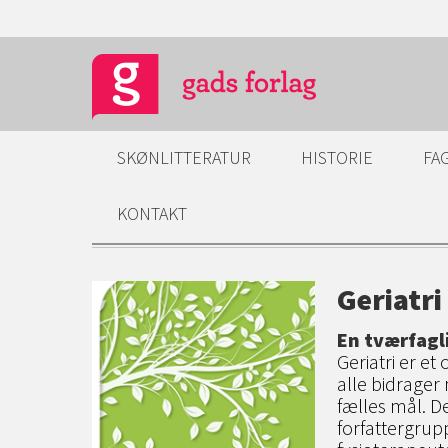
SKØNLITTERATUR
HISTORIE
FA
KONTAKT
Geriatri
En tværfagl
Geriatri er e
alle bidrager
fælles mål. D
forfattergrup