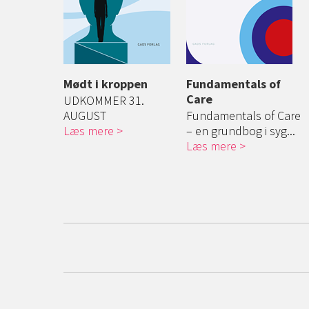
procedurer
Mødt i kroppen
Sygepleje i det nære
Fundamentals of
Sygepleje
ker
sundhedsvæsen
Care
og -teknik
UDKOMMER 31.
holder
AUGUST
Bogen sætter fokus
Fundamentals of Care
Sygeplejep
r
Læs mere
på et kommunalt
– en grundbog i syg...
og -teknikke
sygep...
Læs mere
Læs mere
Læs mere