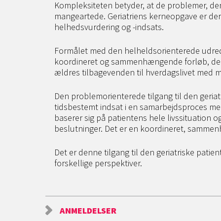
Kompleksiteten betyder, at de problemer, d
mangeartede. Geriatriens kerneopgave er derf
helhedsvurdering og -indsats.
Formålet med den helheldsorienterede udredn
koordineret og sammenhængende forløb, der 
ældres tilbagevenden til hverdagslivet med m
Den problemorienterede tilgang til den geriat
tidsbestemt indsat i en samarbejdsproces mel
baserer sig på patientens hele livssituation 
beslutninger. Det er en koordineret, samme
Det er denne tilgang til den geriatriske pati
forskellige perspektiver.
ANMELDELSER