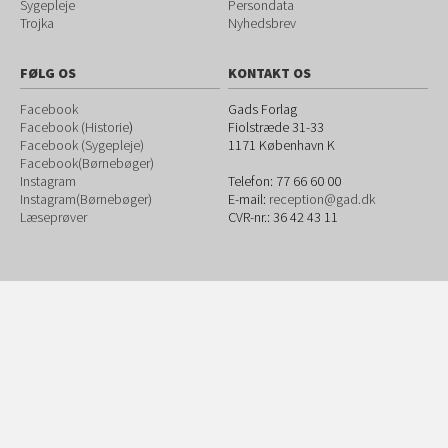
Sygepleje
Persondata
Trojka
Nyhedsbrev
FØLG OS
KONTAKT OS
Facebook
Gads Forlag
Facebook (Historie
)
Fiolstræde 31-33
Facebook (Sygepleje)
1171
København K
Facebook(Børnebøger)
Instagram
Telefon:
77 66 60 00
Instagram(Børnebøger)
E-mail:
reception@gad.dk
Læseprøver
CVR-nr.: 36 42 43 11