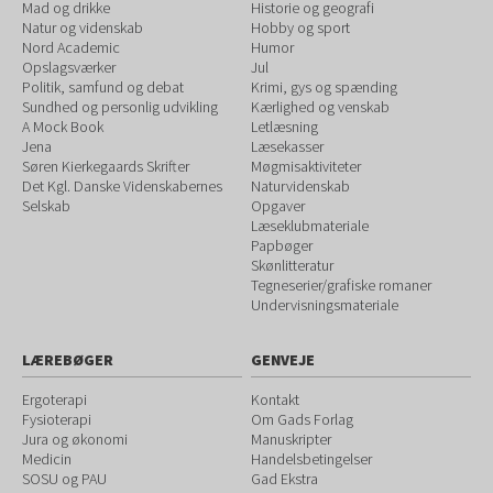
Mad og drikke
Historie og geografi
Natur og videnskab
Hobby og sport
Nord Academic
Humor
Opslagsværker
Jul
Politik, samfund og debat
Krimi, gys og spænding
Sundhed og personlig udvikling
Kærlighed og venskab
A Mock Book
Letlæsning
Jena
Læsekasser
Søren Kierkegaards Skrifter
Møgmisaktiviteter
Det Kgl. Danske Videnskabernes
Naturvidenskab
Selskab
Opgaver
Læseklubmateriale
Papbøger
Skønlitteratur
Tegneserier/grafiske romaner
Undervisningsmateriale
LÆREBØGER
GENVEJE
Ergoterapi
Kontakt
Fysioterapi
Om Gads Forlag
Jura og økonomi
Manuskripter
Medicin
Handelsbetingelser
SOSU og PAU
Gad Ekstra