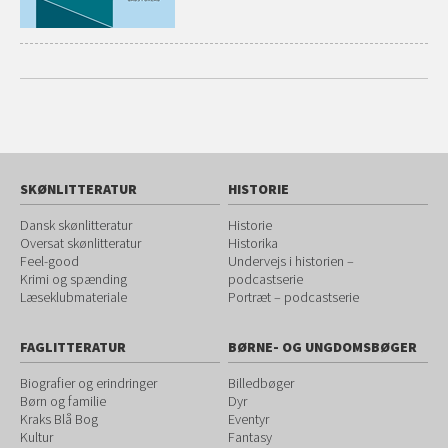
SKØNLITTERATUR
HISTORIE
Dansk skønlitteratur
Historie
Oversat skønlitteratur
Historika
Feel-good
Undervejs i historien –
Krimi og spænding
podcastserie
Læseklubmateriale
Portræt – podcastserie
FAGLITTERATUR
BØRNE- OG UNGDOMSBØGER
Biografier og erindringer
Billedbøger
Børn og familie
Dyr
Kraks Blå Bog
Eventyr
Kultur
Fantasy