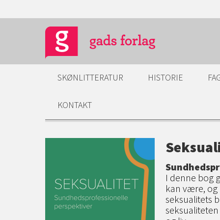
SKØNLITTERATUR
HISTORIE
FA
KONTAKT
Seksual
Sundhedspro
I denne bog g
kan være, og
seksualitets
seksualiteten