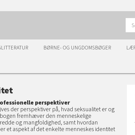
GLITTERATUR
BØRNE- OG UNGDOMSBØGER
LÆ
itet
fessionelle perspektiver
ives der perspektiver på, hvad seksualitet er og
 bogen fremhæver den menneskelige
 bredde og mangfoldighed, samt hvordan
 er et aspekt af det enkelte menneskes identitet