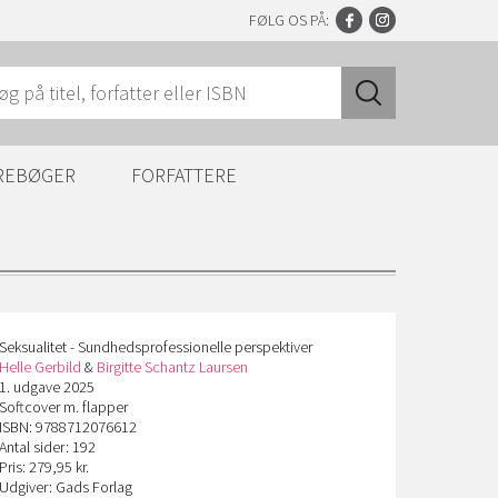
FØLG OS PÅ:
REBØGER
FORFATTERE
Seksualitet - Sundhedsprofessionelle perspektiver
Helle Gerbild
&
Birgitte Schantz Laursen
1. udgave 2025
Softcover m. flapper
ISBN: 9788712076612
Antal sider: 192
Pris: 279,95 kr.
Udgiver: Gads Forlag