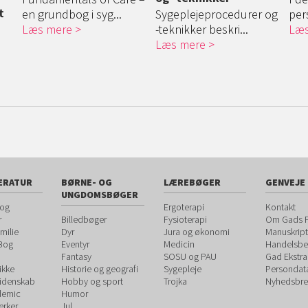
t
en grundbog i syg...
Sygeplejeprocedurer og
pers
Læs mere
-teknikker beskri...
Læs
Læs mere
ERATUR
BØRNE- OG
LÆREBØGER
GENVEJE
UNGDOMSBØGER
 og
Ergoterapi
Kontakt
r
Billedbøger
Fysioterapi
Om Gads F
milie
Dyr
Jura og økonomi
Manuskript
 Bog
Eventyr
Medicin
Handelsbet
Fantasy
SOSU og PAU
Gad Ekstra
ikke
Historie og geografi
Sygepleje
Persondat
videnskab
Hobby og sport
Trojka
Nyhedsbre
demic
Humor
rker
Jul