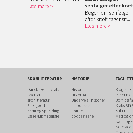
senfølger efter kræf
or ...
Læs mere
Bogen om senfølger
efter kræft tager sit...
Læs mere
SKØNLITTERATUR
HISTORIE
FAGLITT
Dansk skønlitteratur
Historie
Biografier
Oversat
Historika
erindringe
skønlitteratur
Undervejs i historien
Børn og fa
Feel-good
– podcastserie
Kraks Blå
Krimi og spænding
Portræt –
Kultur
Læseklubmateriale
podcastserie
Mad og dr
Natur og 
Nord Aca
Opslagsvæ