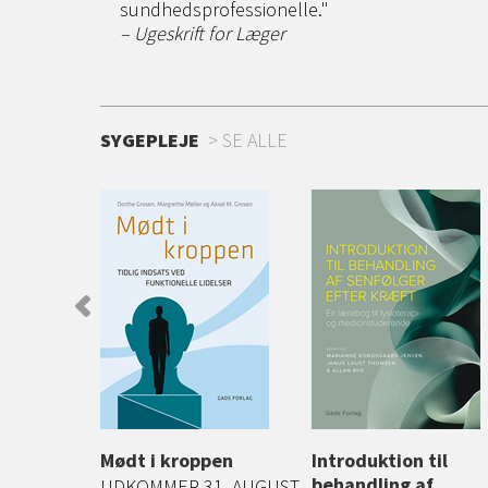
sundhedsprofessionelle."
– Ugeskrift for Læger
SYGEPLEJE
SE ALLE
og
Mødt i kroppen
Introduktion til
behandling af
gtermer -
UDKOMMER 31. AUGUST