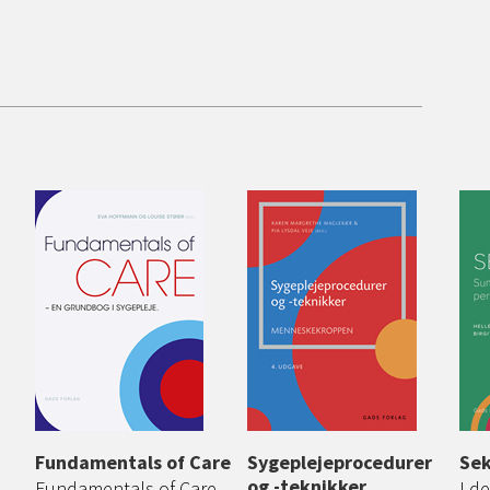
Fundamentals of Care
Sygeplejeprocedurer
Sek
og -teknikker
Fundamentals of Care –
I d