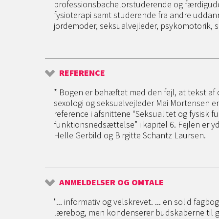
professionsbachelorstuderende og færdigudd
fysioterapi samt studerende fra andre uddanne
jordemoder, seksualvejleder, psykomotorik, s
REFERENCE
* Bogen er behæftet med den fejl, at tekst af
sexologi og seksualvejleder Mai Mortensen er
reference i afsnittene “Seksualitet og fysisk 
funktionsnedsættelse” i kapitel 6. Fejlen er y
Helle Gerbild og Birgitte Schantz Laursen.
ANMELDELSER OG OMTALE
"... informativ og velskrevet. ... en solid fagbo
lærebog, men kondenserer budskaberne til ga