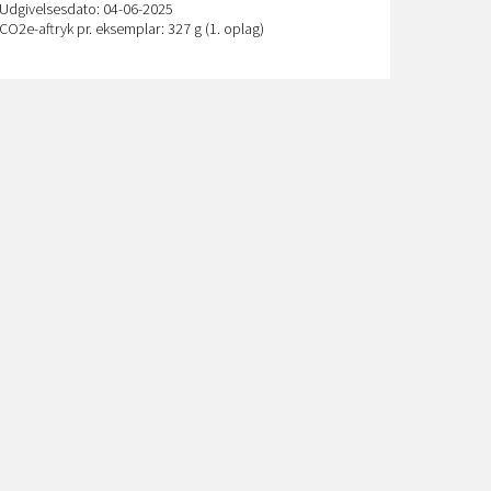
Udgivelsesdato: 04-06-2025
CO
2
e-aftryk pr. eksemplar: 327 g (1. oplag)