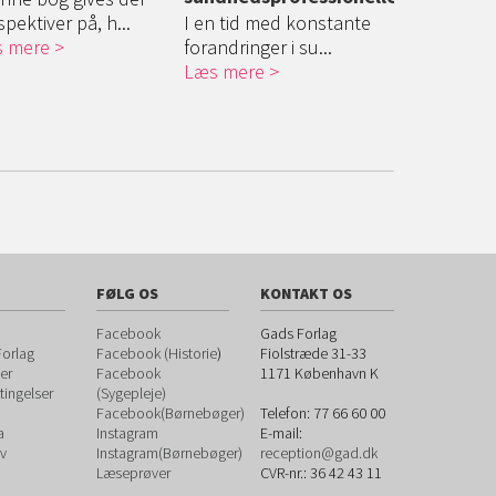
deres bety
pektiver på, h...
I en tid med konstante
sygeplejep
 mere
forandringer i su...
Læs mere
Bogen præs
bredt perspe
Læs mere
FØLG OS
KONTAKT OS
Facebook
Gads Forlag
orlag
Facebook (Historie
)
Fiolstræde 31-33
er
Facebook
1171
København K
ingelser
(Sygepleje)
Facebook(Børnebøger)
Telefon:
77 66 60 00
a
Instagram
E-mail:
v
Instagram(Børnebøger)
reception@gad.dk
Læseprøver
CVR-nr.: 36 42 43 11