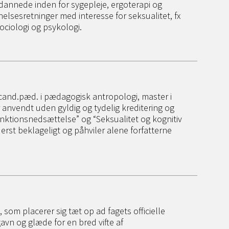
annede inden for sygepleje, ergoterapi og
lsesretninger med interesse for seksualitet, fx
ociologi og psykologi.
 cand.pæd. i pædagogisk antropologi, master i
 anvendt uden gyldig og tydelig kreditering og
funktionsnedsættelse” og “Seksualitet og kognitiv
derst beklageligt og påhviler alene forfatterne
g, som placerer sig tæt op ad fagets officielle
vn og glæde for en bred vifte af