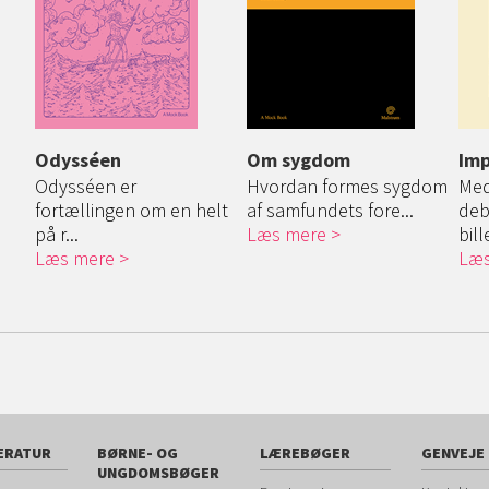
Odysséen
Om sygdom
Imp
Odysséen er
Hvordan formes sygdom
Med
fortællingen om en helt
af samfundets fore...
deb
på r...
Læs mere
bil
Læs mere
Læs
ERATUR
BØRNE- OG
LÆREBØGER
GENVEJE
UNGDOMSBØGER