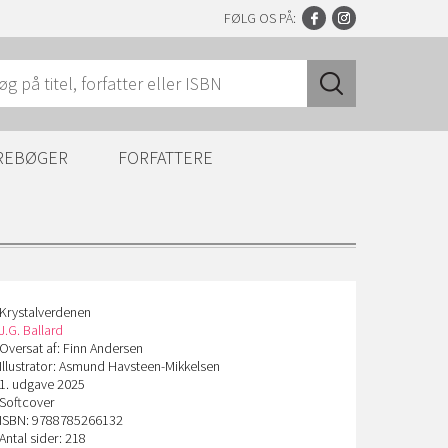
FØLG OS PÅ:
REBØGER
FORFATTERE
Krystalverdenen
J.G. Ballard
Oversat af: Finn Andersen
Illustrator: Asmund Havsteen-Mikkelsen
1. udgave 2025
Softcover
ISBN: 9788785266132
Antal sider: 218