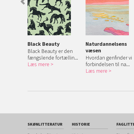
ns bog
Black Beauty
Naturdannelsens
væsen
melankolsk
Black Beauty er den
tor...
fængslende fortællin...
Hvordan genfinder vi
Læs mere
forbindelsen til na...
Læs mere
SKØNLITTERATUR
HISTORIE
FAGLITT