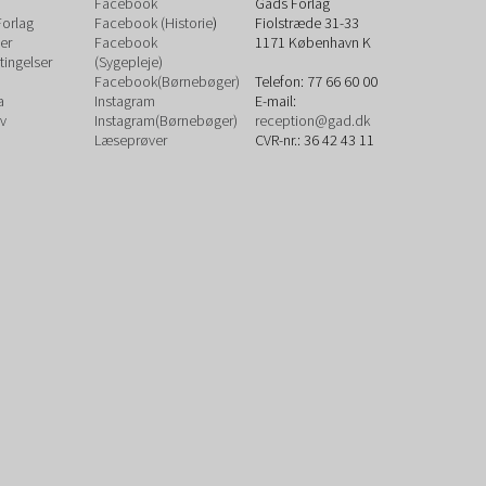
Facebook
Gads Forlag
orlag
Facebook (Historie
)
Fiolstræde 31-33
er
Facebook
1171
København K
ingelser
(Sygepleje)
Facebook(Børnebøger)
Telefon:
77 66 60 00
a
Instagram
E-mail:
v
Instagram(Børnebøger)
reception@gad.dk
Læseprøver
CVR-nr.: 36 42 43 11