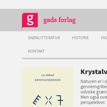
SKØNLITTERATUR
HISTORIE
FA
KONTAKT
Krystal
Naturen er i 
gennemgribend
udviske græn
Men også ove
perspektiver.