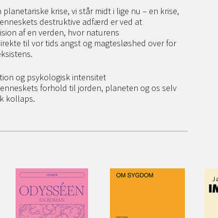
netariske krise, vi står midt i lige nu – en krise,
menneskets destruktive adfærd er ved at
ision af en verden, hvor naturens
rekte til vor tids angst og magtesløshed over for
ksistens.
ction og psykologisk intensitet
neskets forhold til jorden, planeten og os selv
sk kollaps.