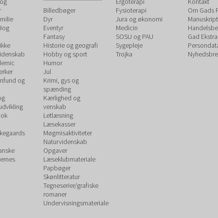
 og
Ergoterapi
Kontakt
r
Billedbøger
Fysioterapi
Om Gads F
milie
Dyr
Jura og økonomi
Manuskript
 Bog
Eventyr
Medicin
Handelsbet
Fantasy
SOSU og PAU
Gad Ekstra
ikke
Historie og geografi
Sygepleje
Persondat
videnskab
Hobby og sport
Trojka
Nyhedsbre
demic
Humor
rker
Jul
amfund og
Krimi, gys og
spænding
og
Kærlighed og
udvikling
venskab
ook
Letlæsning
Læsekasser
rkegaards
Møgmisaktiviteter
Naturvidenskab
Danske
Opgaver
ernes
Læseklubmateriale
Papbøger
Skønlitteratur
Tegneserier/grafiske
romaner
Undervisningsmateriale