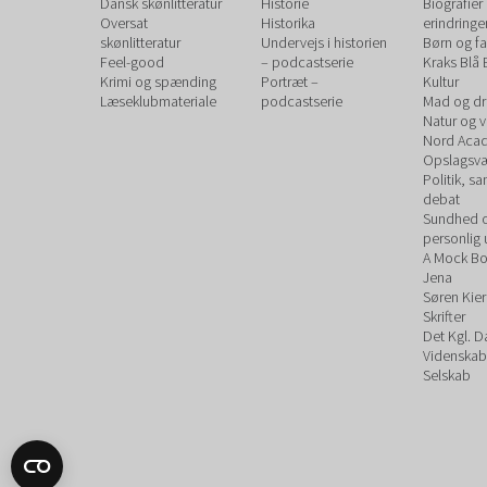
Dansk skønlitteratur
Historie
Biografier
Oversat
Historika
erindringe
skønlitteratur
Undervejs i historien
Børn og fa
Feel-good
– podcastserie
Kraks Blå
Krimi og spænding
Portræt –
Kultur
Læseklubmateriale
podcastserie
Mad og dr
Natur og 
Nord Aca
Opslagsvæ
Politik, s
debat
Sundhed 
personlig 
A Mock B
Jena
Søren Kie
Skrifter
Det Kgl. 
Videnskab
Selskab