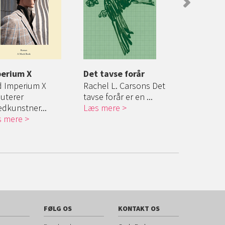
erium X
Det tavse forår
Tidsånder
 Imperium X
Rachel L. Carsons Det
En skandina
uterer
tavse forår er en ...
kunstner invi
ledkunstner...
Læs mere
Læs mere
 mere
FØLG OS
KONTAKT OS