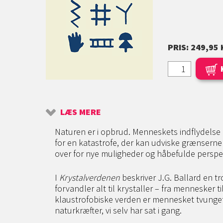
PRIS: 249,95 
LÆS MERE
Naturen er i opbrud. Menneskets indflydelse 
for en katastrofe, der kan udviske grænsern
over for nye muligheder og håbefulde perspek
I
Krystalverdenen
beskriver J.G. Ballard en tr
forvandler alt til krystaller – fra mennesker t
klaustrofobiske verden er mennesket tvunget 
naturkræfter, vi selv har sat i gang.