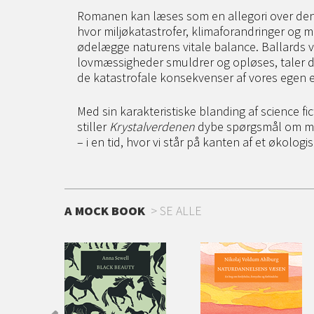
Romanen kan læses som en allegori over den pla
hvor miljøkatastrofer, klimaforandringer og 
ødelægge naturens vitale balance. Ballards v
lovmæssigheder smuldrer og opløses, taler di
de katastrofale konsekvenser af vores egen e
Med sin karakteristiske blanding af science fi
stiller
Krystalverdenen
dybe spørgsmål om men
– i en tid, hvor vi står på kanten af et økologi
A MOCK BOOK
SE ALLE