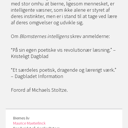
med stor omhu at bierne, ligesom mennesket, er
intel­ligente væsner, som ikke alene er styret af
deres instinkter, men er i stand til at tage ved lære
af deres omgivelser og udvikle sig.
Om
Blomsternes intelligens
skrev anmelderne:
“På sin egen poetiske vis revolutionær læsning.” –
Kristeligt Dagblad
“Et særdeles poetisk, dragende og lærerigt værk.”
– Dagbladet Information
Forord af Michaels Stoltze.
Biernes liv
Maurice Maeterlinck