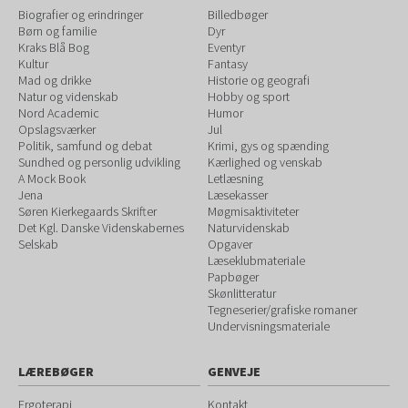
Biografier og erindringer
Billedbøger
Børn og familie
Dyr
Kraks Blå Bog
Eventyr
Kultur
Fantasy
Mad og drikke
Historie og geografi
Natur og videnskab
Hobby og sport
Nord Academic
Humor
Opslagsværker
Jul
Politik, samfund og debat
Krimi, gys og spænding
Sundhed og personlig udvikling
Kærlighed og venskab
A Mock Book
Letlæsning
Jena
Læsekasser
Søren Kierkegaards Skrifter
Møgmisaktiviteter
Det Kgl. Danske Videnskabernes
Naturvidenskab
Selskab
Opgaver
Læseklubmateriale
Papbøger
Skønlitteratur
Tegneserier/grafiske romaner
Undervisningsmateriale
LÆREBØGER
GENVEJE
Ergoterapi
Kontakt