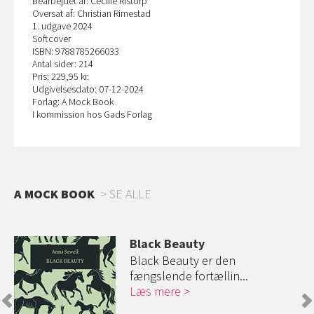
Bearbejdet af: Cecilie Ristorp
Oversat af: Christian Rimestad
1. udgave 2024
Softcover
ISBN: 9788785266033
Antal sider: 214
Pris: 229,95 kr.
Udgivelsesdato: 07-12-2024
Forlag: A Mock Book
I kommission hos Gads Forlag
A MOCK BOOK
SE ALLE
Black Beauty
Black Beauty er den
fængslende fortællin...
Læs mere