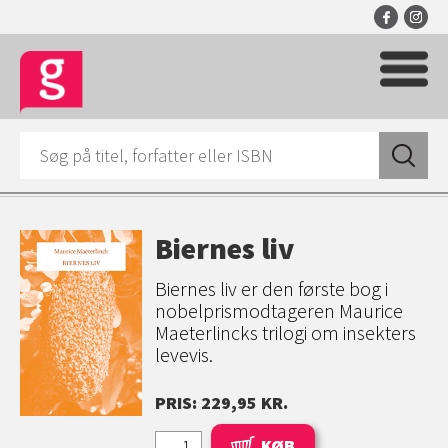
Biernes liv
Biernes liv er den første bog i
nobelprismodtageren Maurice
Maeterlincks trilogi om insekters
leve­vis.
PRIS: 229,95 KR.
KØB