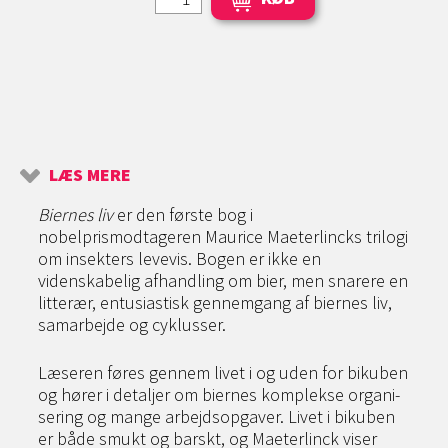
LÆS MERE
Biernes liv
er den første bog i
nobelprismodtageren Maurice Maeterlincks trilogi
om insekters leve­vis. Bogen er ikke en
videnskabelig afhandling om bier, men snarere en
litterær, entusiastisk gennem­gang af biernes liv,
samarbejde og cyklusser.
Læseren føres gennem livet i og uden for bikuben
og hører i detaljer om biernes komplekse organi­
sering og mange arbejdsopgaver. Livet i bikuben
er både smukt og barskt, og Maeterlinck viser