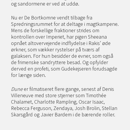
og sandormene er ved at uddø.
Nu er De Bortkomne vendt tilbage fra
Spredningsrummet for at deltage i magtkampene.
Mens de forskellige fraktioner strides om
kontrollen over Imperiet, har pigen Sheeana
opnået altovervejende indflydelse i Rakis’ øde
ørkner, som vækker rystelser på tværs af
galaksen. For hun besidder de evner, som også
de frimenske sandryttere besad. Og opfylder
derved en profeti, som Gudekejseren forudsagde
for længe siden.
Dune
er filmatiseret flere gange, senest af Denis
Villeneuve med store stjerner som Timothée
Chalamet, Charlotte Rampling, Oscar Isaac,
Rebecca Ferguson, Zendaya, Josh Brolin, Stellan
Skarsgård og Javier Bardem i de bærende roller.