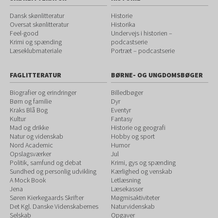
Dansk skønlitteratur
Historie
Oversat skønlitteratur
Historika
Feel-good
Undervejs i historien –
Krimi og spænding
podcastserie
Læseklubmateriale
Portræt – podcastserie
FAGLITTERATUR
BØRNE- OG UNGDOMSBØGER
Biografier og erindringer
Billedbøger
Børn og familie
Dyr
Kraks Blå Bog
Eventyr
Kultur
Fantasy
Mad og drikke
Historie og geografi
Natur og videnskab
Hobby og sport
Nord Academic
Humor
Opslagsværker
Jul
Politik, samfund og debat
Krimi, gys og spænding
Sundhed og personlig udvikling
Kærlighed og venskab
A Mock Book
Letlæsning
Jena
Læsekasser
Søren Kierkegaards Skrifter
Møgmisaktiviteter
Det Kgl. Danske Videnskabernes
Naturvidenskab
Selskab
Opgaver