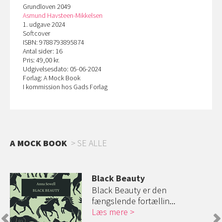
Grundloven 2049
Asmund Havsteen-Mikkelsen
1. udgave 2024
Softcover
ISBN: 9788793895874
Antal sider: 16
Pris: 49,00 kr.
Udgivelsesdato: 05-06-2024
Forlag: A Mock Book
I kommission hos Gads Forlag
A MOCK BOOK
SE ALLE
Black Beauty
Black Beauty er den
fængslende fortællin...
Læs mere