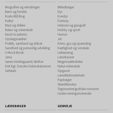
Biografier og erindringer
Billedbøger
Børn og familie
Dyr
Kraks Blå Bog
Eventyr
Kultur
Fantasy
Mad og drikke
Historie og geografi
Natur og videnskab
Hobby og sport
Nord Academic
Humor
Opslagsværker
Jul
Politik, samfund og debat
Krimi, gys og spænding
Sundhed og personlig udvikling
Kærlighed og venskab
A Mock Book
Letlæsning
Jena
Læsekasser
Søren Kierkegaards Skrifter
Møgmisaktiviteter
Det Kgl. Danske Videnskabernes
Naturvidenskab
Selskab
Opgaver
Læseklubmateriale
Papbøger
Skønlitteratur
Tegneserier/grafiske romaner
Undervisningsmateriale
LÆREBØGER
GENVEJE