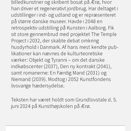
billedkunstner og skribent bosat på Ærø, hvor
han driver et regenerativt jord­brug. Har deltaget i
udstillinger i ind- og udland og er repræ­senteret
på større danske museer. Havde i 2048 en
retrospek­tiv udstilling på Kunsten i Aalborg. Fik
sit store gennembrud med projektet The Temple
Project i 2032, der skabte debat omkring
husdyrhold i Danmark. Af hans mest kendte pub­
likationer kan nævnes de kulturteoretiske
værker: Objekt og Tyranni – om det danske
indkøbscenter (2037), Den ny kontrakt (2041),
samt romanerne: En Færdig Mand (2031) og
Niemand (2039). Modtog i 2052 Kunstfondens
livsvarige hædersydelse.
Teksten har været holdt som Grundlovstale d. 5.
juni 2024 på Kunsthøjskolen på Ærø.