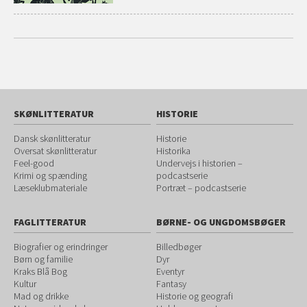
SKØNLITTERATUR
HISTORIE
Dansk skønlitteratur
Historie
Oversat skønlitteratur
Historika
Feel-good
Undervejs i historien –
Krimi og spænding
podcastserie
Læseklubmateriale
Portræt – podcastserie
FAGLITTERATUR
BØRNE- OG UNGDOMSBØGER
Biografier og erindringer
Billedbøger
Børn og familie
Dyr
Kraks Blå Bog
Eventyr
Kultur
Fantasy
Mad og drikke
Historie og geografi