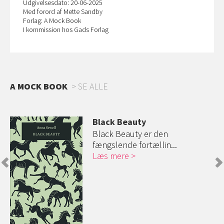
Udgivelsesdato: 20-06-2025
Med forord af Mette Sandby
Forlag: A Mock Book
I kommission hos Gads Forlag
A MOCK BOOK
SE ALLE
Black Beauty
Black Beauty er den
fængslende fortællin...
Læs mere