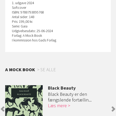
1. udgave 2024
Softcover
ISBN: 9788793895768
Antal sider: 148
Pris: 199,00 kr.
Serie: Gaia
Udgivelsesdato: 25-06-2024
Forlag: A Mock Book
I kommission hos Gads Forlag
A MOCK BOOK
SE ALLE
Black Beauty
Black Beauty er den
fængslende fortællin...
Læs mere