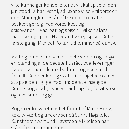
ville kunne genkende, eller at vi skal spise al den
junkfood, vi har lyst til, så længe vi selv tilbereder
den. Madregler består af tre dele, som alle
beskæftiger sig med vores kost og
spisevaner: Hvad bør jeg spise? Hvilken slags
mad bør jeg spise? Hvordan bør jeg spise? Det er
første gang, Michael Pollan udkommer på dansk.
Madreglerne er indsamlet i hele verden og udgør
en blanding af de bedste husråd, overleverin­ger
fra de traditionelle madkulturer og god sund
fornuft. De er enkle og skabt til at hjælpe os med
at spise den rigtige mad i moderate mængder.
Denne bog er alt, hvad vi har brug for, for at spise
og leve sundt og godt.
Bogen er forsynet med et forord af Marie Hertz,
kok, tv-vært og underviser på Suhrs Højskole.
Kunstneren Asmund Havsteen-Mikkelsen har
stået for illustrationerne.