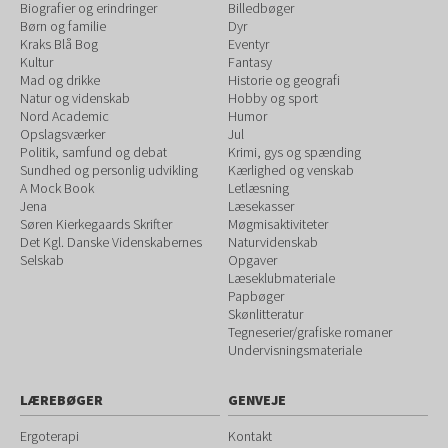
Biografier og erindringer
Billedbøger
Børn og familie
Dyr
Kraks Blå Bog
Eventyr
Kultur
Fantasy
Mad og drikke
Historie og geografi
Natur og videnskab
Hobby og sport
Nord Academic
Humor
Opslagsværker
Jul
Politik, samfund og debat
Krimi, gys og spænding
Sundhed og personlig udvikling
Kærlighed og venskab
A Mock Book
Letlæsning
Jena
Læsekasser
Søren Kierkegaards Skrifter
Møgmisaktiviteter
Det Kgl. Danske Videnskabernes
Naturvidenskab
Selskab
Opgaver
Læseklubmateriale
Papbøger
Skønlitteratur
Tegneserier/grafiske romaner
Undervisningsmateriale
LÆREBØGER
GENVEJE
Ergoterapi
Kontakt