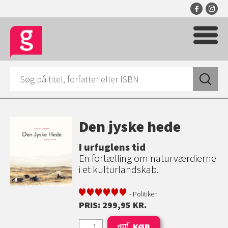
Den jyske hede
I urfuglens tid
En fortælling om naturværdierne
i et kulturlandskab.
- Politiken
PRIS: 299,95 KR.
KØB