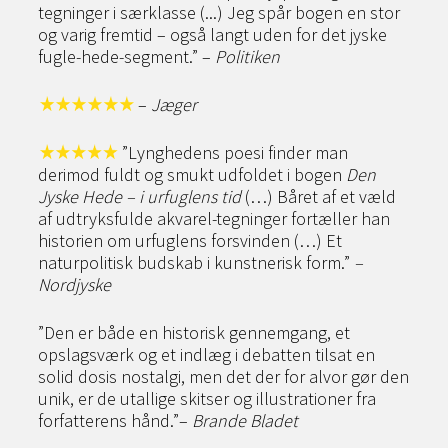
tegninger i særklasse (...) Jeg spår bogen en stor
og varig fremtid – også langt uden for det jyske
fugle-hede-segment.” –
Politiken
–
Jæger
”Lynghedens poesi finder man
derimod fuldt og smukt udfoldet i bogen
Den
Jyske Hede – i urfuglens tid
(…) Båret af et væld
af udtryksfulde akvarel-tegninger fortæller han
historien om urfuglens forsvinden (…) Et
naturpolitisk budskab i kunstnerisk form.”
–
Nordjyske
”Den er både en historisk gennemgang, et
opslagsværk og et indlæg i debatten tilsat en
solid dosis nostalgi, men det der for alvor gør den
unik, er de utallige skitser og illustrationer fra
forfatterens hånd.”–
Brande Bladet