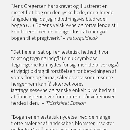
”Jens Gregersen har skrevet og illustreret en
meget flot bog om den jyske hede, der allerede
fangede mig, da jeg indledningsvis bladrede i
bogen (…) Bogens velskrevne og fortællende stil
kombineret med de mange illustrationer gør
bogen til et pragtværk.” –
naturguide.dk
"Det hele er sat op i en æstetisk helhed, hvor
tekst og tegning indgår i smuk symbiose.
Tegningerne kan nydes for sig, men de bliver også
et vigtigt bidrag til forståelsen for betydningen af
vores flora og fauna, således at vi som læserne
herigennem kan få skærpet vores
iagttagelsesevne og ganske enkelt blive bedre til
at åbne øjnene over for naturen, når vi fremover
færdes i den." –
Tidsskriftet Epsilon
”Bogen er en æstetisk nydelse med de mange
flotte malerier af landskaber, blomster, insekter
og fugle. Og så er den velskrevet med dejlige