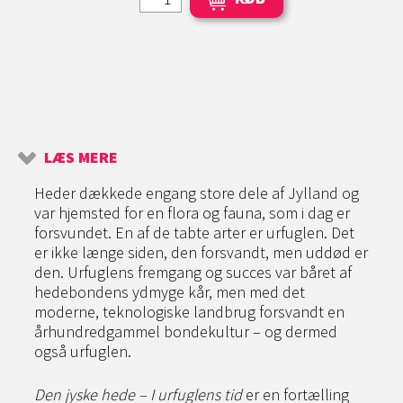
LÆS MERE
Heder dækkede engang store dele af Jylland og
var hjemsted for en flora og fauna, som i dag er
forsvundet. En af de tabte arter er urfuglen. Det
er ikke længe siden, den forsvandt, men uddød er
den. Urfuglens fremgang og succes var båret af
hedebondens ydmyge kår, men med det
moderne, teknologiske landbrug forsvandt en
århundredgammel bondekultur – og dermed
også urfuglen.
Den jyske hede – I urfuglens tid
er en fortælling