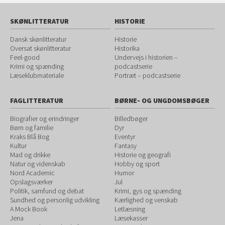
SKØNLITTERATUR
HISTORIE
Dansk skønlitteratur
Historie
Oversat skønlitteratur
Historika
Feel-good
Undervejs i historien –
Krimi og spænding
podcastserie
Læseklubmateriale
Portræt – podcastserie
FAGLITTERATUR
BØRNE- OG UNGDOMSBØGER
Biografier og erindringer
Billedbøger
Børn og familie
Dyr
Kraks Blå Bog
Eventyr
Kultur
Fantasy
Mad og drikke
Historie og geografi
Natur og videnskab
Hobby og sport
Nord Academic
Humor
Opslagsværker
Jul
Politik, samfund og debat
Krimi, gys og spænding
Sundhed og personlig udvikling
Kærlighed og venskab
A Mock Book
Letlæsning
Jena
Læsekasser