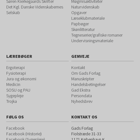
Søren Kierkegaards Skrifter
Møgmisaktiviteter
Det Kgl. Danske Videnskabernes
Naturvidenskab
Selskab
Opgaver
Læseklubmateriale
Papbøger
Skønlitteratur
Tegneserier/grafiske romaner
Undervisningsmateriale
LÆREBØGER
GENVEJE
Ergoterapi
Kontakt
Fysioterapi
Om Gads Forlag
Jura og økonomi
Manuskripter
Medicin
Handelsbetingelser
SOSU og PAU
Gad Ekstra
Sygepleje
Persondata
Trojka
Nyhedsbrev
FØLG OS
KONTAKT OS
Facebook
Gads Forlag
Facebook (Historie
)
Fiolstræde 31-33
Facebook (Sygepleje)
1171
København K