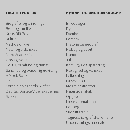
FAGLITTERATUR
BØRNE- OG UNGDOMSBØGER
Biografier og erindringer
Billedbøger
Børn og familie
Dyr
Kraks Blå Bog
Eventyr
Kultur
Fantasy
Mad og drikke
Historie og geografi
Natur og videnskab
Hobby og sport
Nord Academic
Humor
Opslagsværker
Jul
Politik, samfund og debat
Krimi, gys og spænding
Sundhed og personlig udvikling
Kærlighed og venskab
A Mock Book
Letlæsning
Jena
Læsekasser
Søren Kierkegaards Skrifter
Møgmisaktiviteter
Det Kgl. Danske Videnskabernes
Naturvidenskab
Selskab
Opgaver
Læseklubmateriale
Papbøger
Skønlitteratur
Tegneserier/grafiske romaner
Undervisningsmateriale