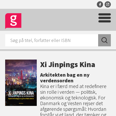
Xi Jinpings Kina
Arkitekten bag en ny
verdensorden
Kina er i færd med at redefinere
sin rolle i verden — politisk,
økonomisk og teknologisk. For
Danmark og Vesten rejser det
afgørende spørgsmål: Hvordan
forstår vi et land, der tænker og