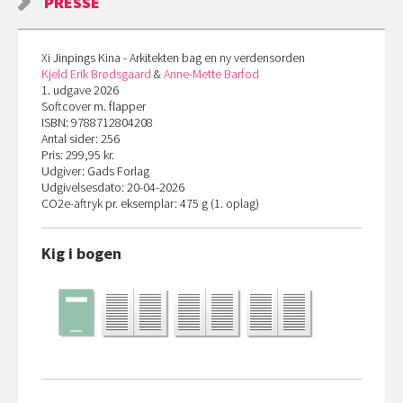
PRESSE
Xi Jinpings Kina - Arkitekten bag en ny verdensorden
Kjeld Erik Brødsgaard
&
Anne-Mette Barfod
1. udgave 2026
Softcover m. flapper
ISBN: 9788712804208
Antal sider: 256
Pris: 299,95 kr.
Udgiver: Gads Forlag
Udgivelsesdato: 20-04-2026
CO
2
e-aftryk pr. eksemplar: 475 g (1. oplag)
Kig i bogen