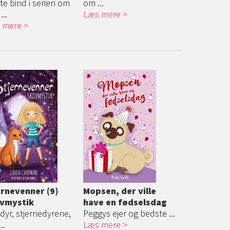
te bind i serien om
om ...
...
Læs mere
 mere
ernevenner (9)
Mopsen, der ville
vmystik
have en fødselsdag
 dyr, stjernedyrene,
Peggys ejer og bedste ...
..
Læs mere