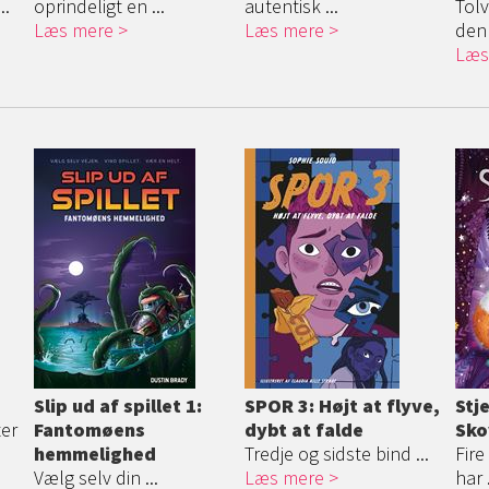
..
oprindeligt en ...
autentisk ...
Tolv
Læs mere
Læs mere
den 
Læs
Slip ud af spillet 1:
SPOR 3: Højt at flyve,
Stj
ter
Fantomøens
dybt at falde
Sko
hemmelighed
Tredje og sidste bind ...
Fire
Vælg selv din ...
Læs mere
har .