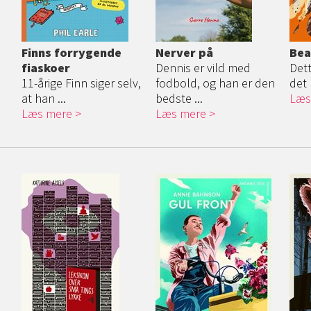
Finns forrygende
Nerver på
Bea
fiaskoer
Dennis er vild med
Dett
11-årige Finn siger selv,
fodbold, og han er den
det l
at han ...
bedste ...
Læs
Læs mere
Læs mere