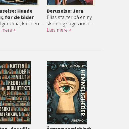
uselse: Hunde
Beruselse: Jern
r, før de bider
Elias starter på en ny
ølger Uma, kusinen ...
skole og suges ind i ...
 mere
Læs mere
ten, der ville
Årgang samlebind: