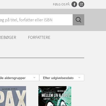
FØLG OS PÅ:
REBØGER
FORFATTERE
lle aldersgrupper
Efter udgivelsesdato