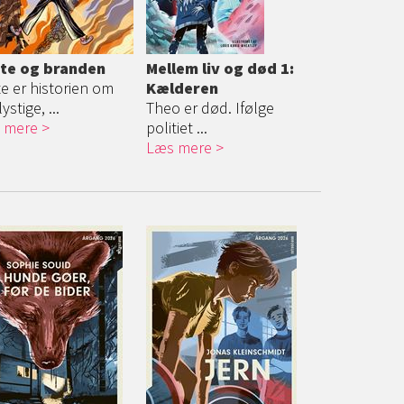
te og branden
Mellem liv og død 1:
e er historien om
Kælderen
ystige, ...
Theo er død. Ifølge
 mere
politiet ...
Læs mere