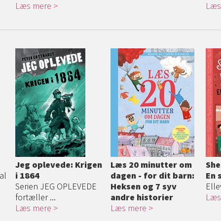
Læs mere
Læs
Jeg oplevede: Krigen
Læs 20 minutter om
She
al
i 1864
dagen - for dit barn:
En 
Serien JEG OPLEVEDE
Heksen og 7 syv
Elle
fortæller ...
andre historier
Læs
Læs mere
Læs mere