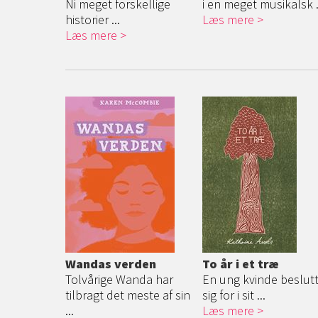
Ni meget forskellige
i en meget musikalsk .
historier ...
Læs mere
Læs mere
Wandas verden
To år i et træ
Tolvårige Wanda har
En ung kvinde beslut
tilbragt det meste af sin
sig for i sit ...
...
Læs mere