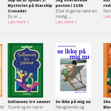
Mysteriet på Starship
pesten i 1348
red
Crusader
Elsie vil gerne være en
Den 
Du er ...
modig ...
Læs
Læs mere
Læs mere
Sultanens tre sønner
Se ikke på mig nu
She
ste
Tusind og én nat er
Fængslende og
Blo