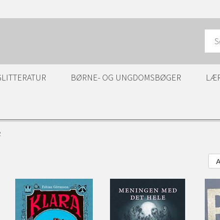
GLITTERATUR
BØRNE- OG UNGDOMSBØGER
LÆ
R
A