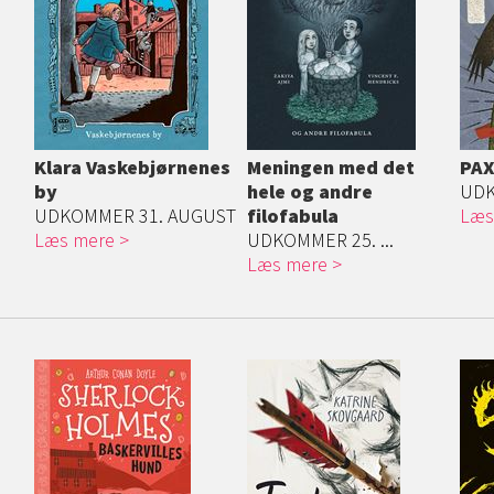
Klara Vaskebjørnenes
Meningen med det
PA
by
hele og andre
UDK
UDKOMMER 31. AUGUST
filofabula
Læs
Læs mere
UDKOMMER 25. ...
Læs mere