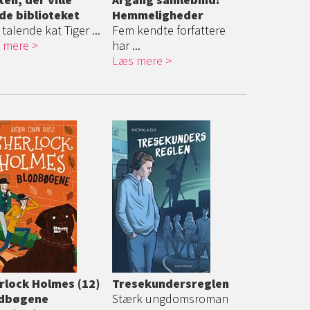
de biblioteket
Hemmeligheder
talende kat Tiger ...
Fem kendte forfattere
 mere
har ...
Læs mere
rlock Holmes (12)
Tresekundersre
glen
dbøgene
Stærk ungdomsroman