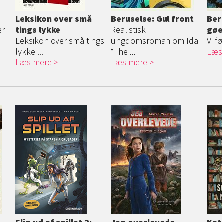
Leksikon over små
Beruselse: Gul front
Ber
er
tings lykke
Realistisk
gøe
Leksikon over små tings
ungdomsroman om Ida i
Vi f
lykke ...
“The ...
Læs
Læs mere
Læs mere
Slip ud af spillet 2:
Jeg overlevede
Kat