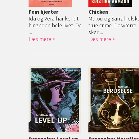
Fem hjerter
Chicken
Ida og Vera har kendt
Malou og Sarrah elsk
hinanden hele livet. De
true crime. Desværre
...
sker ...
Læs mere
Læs mere
Beruselse: Level up
Beruselse: Noveller