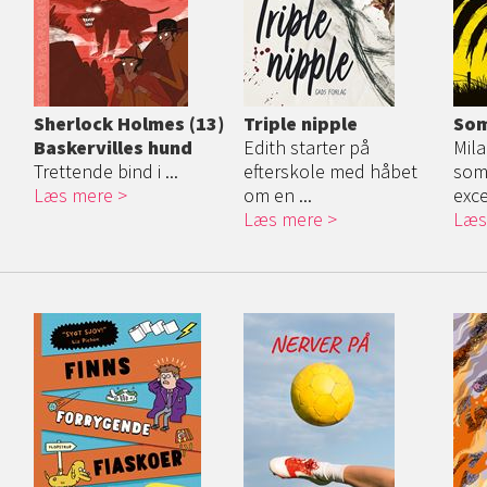
Sherlock Holmes (13)
Triple nipple
So
Baskervilles hund
Edith starter på
Mila
Trettende bind i ...
efterskole med håbet
som
Læs mere
om en ...
exce
Læs mere
Læs