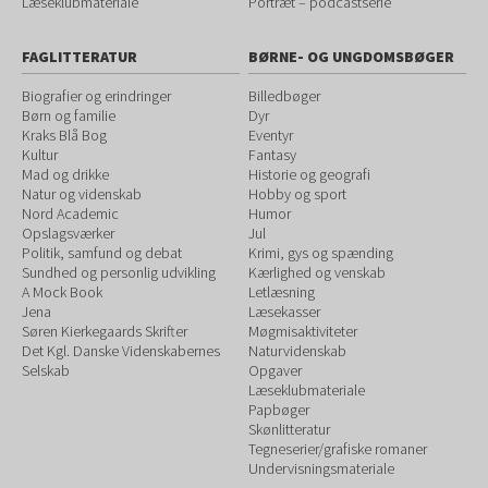
Læseklubmateriale
Portræt – podcastserie
FAGLITTERATUR
BØRNE- OG UNGDOMSBØGER
Biografier og erindringer
Billedbøger
Børn og familie
Dyr
Kraks Blå Bog
Eventyr
Kultur
Fantasy
Mad og drikke
Historie og geografi
Natur og videnskab
Hobby og sport
Nord Academic
Humor
Opslagsværker
Jul
Politik, samfund og debat
Krimi, gys og spænding
Sundhed og personlig udvikling
Kærlighed og venskab
A Mock Book
Letlæsning
Jena
Læsekasser
Søren Kierkegaards Skrifter
Møgmisaktiviteter
Det Kgl. Danske Videnskabernes
Naturvidenskab
Selskab
Opgaver
Læseklubmateriale
Papbøger
Skønlitteratur
Tegneserier/grafiske romaner
Undervisningsmateriale