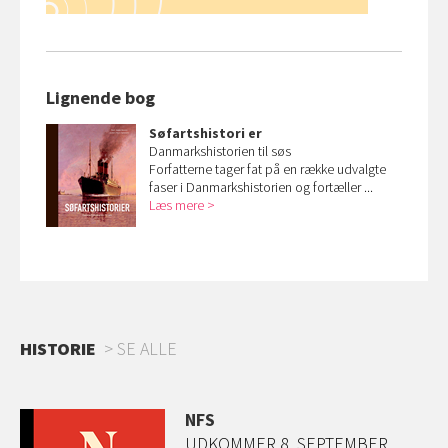
Lignende bog
Søfartshistori
er
Danmarkshistorien til søs
Forfatterne tager fat på en række udvalgte
faser i Danmarkshistorien og fortæller ...
Læs mere
HISTORIE
SE ALLE
NFS
UDKOMMER 8. SEPTEMBER