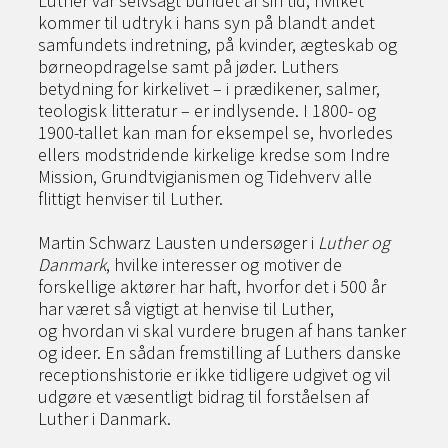
Luther var selvsagt bundet af sin tid, hvilket
kommer til udtryk i hans syn på blandt andet
samfundets indretning, på kvinder, ægteskab og
børneopdragelse samt på jøder. Luthers
betydning for kirkelivet – i prædikener, salmer,
teologisk litteratur – er indlysende. I 1800- og
1900-tallet kan man for eksempel se, hvorledes
ellers modstridende kirkelige kredse som Indre
Mission, Grundtvigianismen og Tidehverv alle
flittigt henviser til Luther.
Martin Schwarz Lausten undersøger i
Luther og
Danmark
, hvilke interesser og motiver de
forskellige aktører har haft, hvorfor det i 500 år
har været så vigtigt at henvise til Luther,
og hvordan vi skal vurdere brugen af hans tanker
og ideer. En sådan fremstilling af Luthers danske
receptionshistorie er ikke tidligere udgivet og vil
udgøre et væsentligt bidrag til forståelsen af
Luther i Danmark.