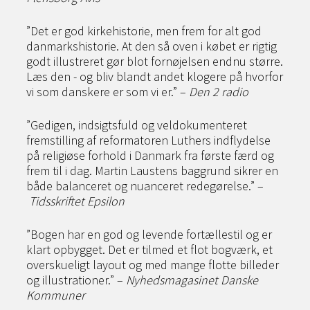
”Det er god kirkehistorie, men frem for alt god
danmarkshistorie. At den så oven i købet er rigtig
godt illustreret gør blot fornøjelsen endnu større.
Læs den - og bliv blandt andet klogere på hvorfor
vi som danskere er som vi er.” –
Den 2 radio
”Gedigen, indsigtsfuld og veldokumenteret
fremstilling af reformatoren Luthers indflydelse
på religiøse forhold i Danmark fra første færd og
frem til i dag. Martin Laustens baggrund sikrer en
både balanceret og nuanceret redegørelse.” –
Tidsskriftet Epsilon
”Bogen har en god og levende fortællestil og er
klart opbygget. Det er tilmed et flot bogværk, et
overskueligt layout og med mange flotte billeder
og illustrationer.” –
Nyhedsmagasinet Danske
Kommuner