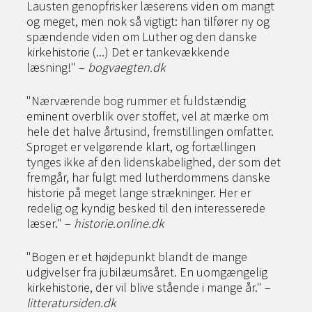
Lausten genopfrisker læserens viden om mangt
og meget, men nok så vigtigt: han tilfører ny og
spændende viden om Luther og den danske
kirkehistorie (...) Det er tankevækkende
læsning!" –
bogvaegten.dk
"Nærværende bog rummer et fuldstændig
eminent overblik over stoffet, vel at mærke om
hele det halve årtusind, fremstillingen omfatter.
Sproget er velgørende klart, og fortællingen
tynges ikke af den lidenskabelighed, der som det
fremgår, har fulgt med lutherdommens danske
historie på meget lange strækninger. Her er
redelig og kyndig besked til den interesserede
læser." –
historie.online.dk
"Bogen er et højdepunkt blandt de mange
udgivelser fra jubilæumsåret. En uomgængelig
kirkehistorie, der vil blive stående i mange år." –
litteratursiden.dk