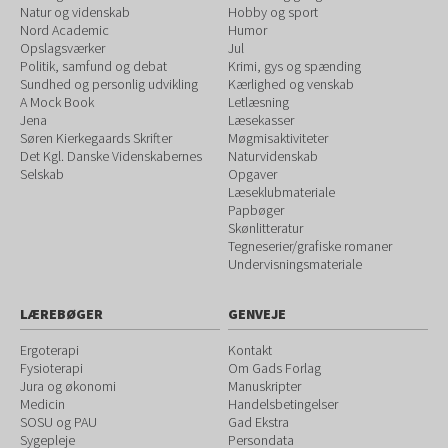
Natur og videnskab
Hobby og sport
Nord Academic
Humor
Opslagsværker
Jul
Politik, samfund og debat
Krimi, gys og spænding
Sundhed og personlig udvikling
Kærlighed og venskab
A Mock Book
Letlæsning
Jena
Læsekasser
Søren Kierkegaards Skrifter
Møgmisaktiviteter
Det Kgl. Danske Videnskabernes
Naturvidenskab
Selskab
Opgaver
Læseklubmateriale
Papbøger
Skønlitteratur
Tegneserier/grafiske romaner
Undervisningsmateriale
LÆREBØGER
GENVEJE
Ergoterapi
Kontakt
Fysioterapi
Om Gads Forlag
Jura og økonomi
Manuskripter
Medicin
Handelsbetingelser
SOSU og PAU
Gad Ekstra
Sygepleje
Persondata