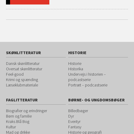
SKØNLITTERATUR
HISTORIE
Dansk skønlitteratur
Historie
Oversat skønlitteratur
Historika
Feel-good
Undervejs i historien –
Krimi og spænding
podcastserie
Læseklubmateriale
Portræt – podcastserie
FAGLITTERATUR
BØRNE- OG UNGDOMSBØGER
Biografier og erindringer
Billedbøger
Børn og familie
Dyr
Kraks Blå Bog
Eventyr
Kultur
Fantasy
Mad og drikke
Historie og geografi